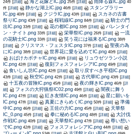
海と花嫁とIC.jpg
雨降る森IC.jpg
24件
[
詳細
]
25件
[
詳細
]
40
静かな湖上IC.jpg
スタンプラリー
件
[
詳細
]
46件
[
詳細
]
IC.jpg
クジラIC.jpg
スカネの古書
40件
[
詳細
]
43件
[
詳細
]
祭りIC.png
桜戦線IC.png
騎士の門
43件
[
詳細
]
84件
[
詳細
]
出IC.png
花の都IC.png
バレンタイ
33件
[
詳細
]
33件
[
詳細
]
ン・ナイト.png
栄華祭IC.png
一流
33件
[
詳細
]
26件
[
詳細
]
の花騎士IC.png
笑う花には福来るIC.png
33件
[
詳細
]
38件
クリスマス・フェスタIC.png
聖夜の為
[
詳細
]
37件
[
詳細
]
にIC.png
世界花に愛を込めてIC.png
38件
[
詳細
]
40件
[
詳細
]
おばけカボチャIC.png
リュウゼツラン小説
40件
[
詳細
]
IC.png
復刻フォスフォレシアIC.png
42件
[
詳細
]
49件
[
詳細
]
食いしん坊IC.png
取り戻すべき平穏IC.png
42件
[
詳細
]
秋空IC.png
古代華IC.png
43件
[
詳細
]
42件
[
詳細
]
43件
[
詳細
]
十五夜の冒険IC.png
夜の輝きIC.png
45件
[
詳細
]
46件
[
詳
フォスの大狩猟祭IC02.png
闇夜に舞う
細
]
49件
[
詳細
]
IC.png
紅き友情IC.png
星に願いを
47件
[
詳細
]
46件
[
詳細
]
IC.png
真夏にきらめくIC.png
準備
47件
[
詳細
]
50件
[
詳細
]
中IC.png
王佐の力IC.png
天華祭
46件
[
詳細
]
45件
[
詳細
]
IC_0.png
拳に秘めるIC.png
大討伐
45件
[
詳細
]
48件
[
詳細
]
作戦IC.png
天華祭IC.png
尊い想い
40件
[
詳細
]
47件
[
詳細
]
でIC.png
フォスフォレシアIC.png
42件
[
詳細
]
44件
[
詳細
]
ブレーメンIC.png
古洋館と白い影IC.png
53件
[
詳細
]
48件