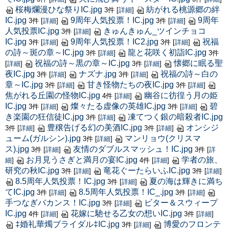
桜梅爛漫ひな祭りIC.jpg
紡がれる桃源郷の絆
3件
[
詳細
]
IC.jpg
9周年人気投票！IC.jpg
9周年
3件
[
詳細
]
3件
[
詳細
]
人気投票IC.jpg
きゅんきゅん_ツインチョコ
3件
[
詳細
]
IC.jpg
9周年人気投票！IC2.jpg
祝福
3件
[
詳細
]
3件
[
詳細
]
の詩～斑の章～IC.jpg
龍と花咲く初詣IC.jpg
3件
[
詳細
]
3件
祝福の詩～黒の章～IC.jpg
懐郷に眠る聖
[
詳細
]
3件
[
詳細
]
夜IC.jpg
ナズナ.jpg
祝福の詩～白の
3件
[
詳細
]
3件
[
詳細
]
章～IC.jpg
甘き怪物たちの夜IC.jpg
3件
[
詳細
]
3件
[
詳細
]
焦がれる丘園の怪物IC.jpg
幽谷に彷徨う月の姫
4件
[
詳細
]
IC.jpg
燦々たる虚像の英雄IC.jpg
碧
3件
[
詳細
]
3件
[
詳細
]
き楽園の狂信徒IC.jpg
凍てつく銀の暗殺者IC.jpg
3件
[
詳細
]
豊穣告げる幻の美酒IC.jpg
オンシジ
3件
[
詳細
]
3件
[
詳細
]
ューム(ガルシン).jpg
マンリョウ(クリスマ
3件
[
詳細
]
ス).jpg
友情のダブルスマッシュ！IC.jpg
3件
[
詳細
]
3件
[
詳
お月見うさぎと満月の宴IC.jpg
学者の旅、
細
]
4件
[
詳細
]
研究の秋IC.jpg
竜花ぐーたらいふIC.jpg
3件
[
詳細
]
3件
[
詳細
]
8.5周年人気投票！IC.jpg
夏の海は輝きに満ち
3件
[
詳細
]
てIC.jpg
8.5周年人気投票！IC_.jpg
3件
[
詳細
]
3件
[
詳細
]
手つなぎバカンス！IC.jpg
ビター＆スウィープ
3件
[
詳細
]
IC.jpg
花嫁に馳せる乙女の想いIC.jpg
4件
[
詳細
]
3件
[
詳細
]
‡婚礼華燭ブライダル‡IC.jpg
博愛のフロンテ
3件
[
詳細
]