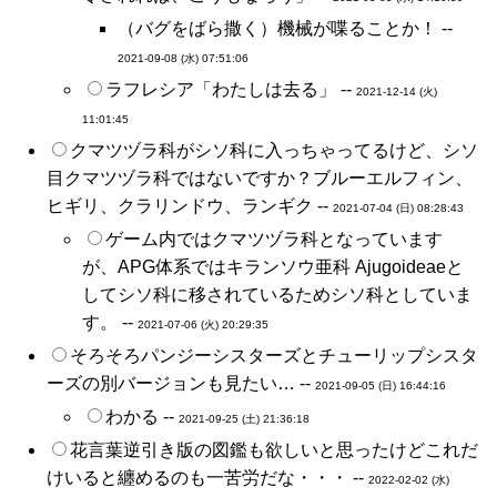
（バグをばら撒く）機械が喋ることか！ --
2021-09-08 (水) 07:51:06
ラフレシア「わたしは去る」 --
2021-12-14 (火)
11:01:45
クマツヅラ科がシソ科に入っちゃってるけど、シソ
目クマツヅラ科ではないですか？ブルーエルフィン、
ヒギリ、クラリンドウ、ランギク --
2021-07-04 (日) 08:28:43
ゲーム内ではクマツヅラ科となっています
が、APG体系ではキランソウ亜科 Ajugoideaeと
してシソ科に移されているためシソ科としていま
す。 --
2021-07-06 (火) 20:29:35
そろそろパンジーシスターズとチューリップシスタ
ーズの別バージョンも見たい… --
2021-09-05 (日) 16:44:16
わかる --
2021-09-25 (土) 21:36:18
花言葉逆引き版の図鑑も欲しいと思ったけどこれだ
けいると纏めるのも一苦労だな・・・ --
2022-02-02 (水)