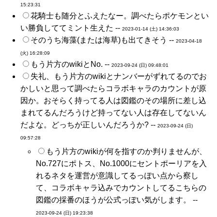
15:23:31
花騎士も随分とふえたなー。調べたらポケモンとい
い勝負しててミント生えた --
2023-01-14 (土) 14:36:03
そのうち海藻(または海草)も出てきそう --
2023-04-18
(火) 16:28:09
もう片方のwikiとNo. --
2023-09-24 (日) 09:48:01
失礼、もう片方のwikiとナンバーがずれてるのでお
かしいと思って調べたらコラボキャラのカウントが原
因か。おそらく持ってる人は図鑑のその場所に差し込
まれてるんだろうけど持ってない人は存在してないん
だよな。どっちが正しいんだろうか? --
2023-09-24 (日)
09:57:28
もう片方のwikiが何を指すのか判りませんが、
No.727にポトス、No.1000にセントポーリアを入
れるネタを運営が意識してるっぽい点から察し
て、コラボキャラ込みでカウントしてるこちらの
図鑑の採番のほうが公式っぽい気がします。 --
2023-09-24 (日) 19:23:38