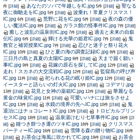
あなたのソバで年越しをIC.jpg
聖なる
件
[
詳細
]
5件
[
詳細
]
夜に御馳走をIC.jpg
波乗れ！常夏クリスマス！
5件
[
詳細
]
IC.jpg
荒野に花をIC.jpg
夜の森の優
6件
[
詳細
]
5件
[
詳細
]
しい魔法IC.jpg
ガラス館の怪事件IC.jpg
8件
[
詳細
]
7件
[
詳細
]
癒しと波乱の温泉街IC.jpg
過去と未来の自叙
7件
[
詳細
]
伝IC.jpg
輝ける光華の姫君IC.jpg
鬼
6件
[
詳細
]
7件
[
詳細
]
教官と補習授業IC.jpg
忍びと迷子と祭り花火
7件
[
詳細
]
IC.jpg
ひと夏の海の調査記録IC.jpg
10件
[
詳細
]
8件
[
詳細
]
三日月の島と真夏の太陽IC.jpg
天まで届く願い
8件
[
詳細
]
事IC.jpg
花嫁の原石を探してIC.jpg
9件
[
詳細
]
12件
[
詳細
]
走れ！スカネの大交流戦IC.jpg
監獄島の呼び声
12件
[
詳細
]
IC.jpg
祀られる花の眠り姫IC.jpg
11件
[
詳細
]
12件
[
詳細
]
イースターと語らいの灯火IC.jpg
コデマリ.jpg
13件
[
詳細
]
花見と女神の薬箱IC.jpg
華麗なる
13件
[
詳細
]
12件
[
詳細
]
黄金の味覚IC.jpg
可愛いハナには旅をさせよ
11件
[
詳細
]
IC.jpg
水鏡の境界の先へIC.jpg
鬼
13件
[
詳細
]
10件
[
詳細
]
退治にはチョコレートIC.jpg
トロピカルプリン
13件
[
詳細
]
セスIC.jpg
温泉湯けむり七草事件IC.jpg
18件
[
詳細
]
16件
[
詳
鐘つき餅つき運のツキIC.jpg
クリスマス
細
]
18件
[
詳細
]
パーティーIC.jpg
雪降る森の贈り物IC.jpg
16件
[
詳細
]
16件
お茶会は海風に吹かれてIC.jpg
お茶会
[
詳細
]
19件
[
詳細
]