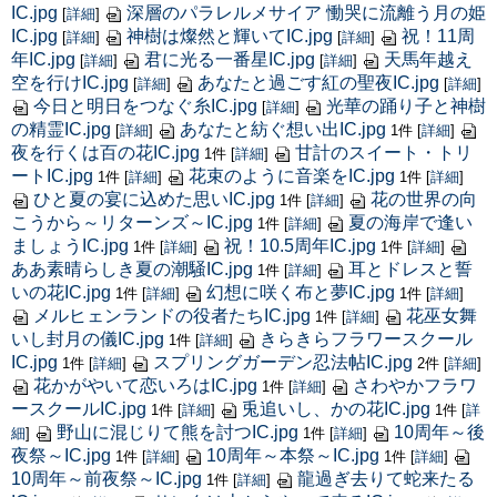
IC.jpg
深層のパラレルメサイア 慟哭に流離う月の姫
[
詳細
]
IC.jpg
神樹は燦然と輝いてIC.jpg
祝！11周
[
詳細
]
[
詳細
]
年IC.jpg
君に光る一番星IC.jpg
天馬年越え
[
詳細
]
[
詳細
]
空を行けIC.jpg
あなたと過ごす紅の聖夜IC.jpg
[
詳細
]
[
詳細
]
今日と明日をつなぐ糸IC.jpg
光華の踊り子と神樹
[
詳細
]
の精霊IC.jpg
あなたと紡ぐ想い出IC.jpg
[
詳細
]
1件
[
詳細
]
夜を行くは百の花IC.jpg
甘計のスイート・トリ
1件
[
詳細
]
ートIC.jpg
花束のように音楽をIC.jpg
1件
[
詳細
]
1件
[
詳細
]
ひと夏の宴に込めた思いIC.jpg
花の世界の向
1件
[
詳細
]
こうから～リターンズ～IC.jpg
夏の海岸で逢い
1件
[
詳細
]
ましょうIC.jpg
祝！10.5周年IC.jpg
1件
[
詳細
]
1件
[
詳細
]
ああ素晴らしき夏の潮騒IC.jpg
耳とドレスと誓
1件
[
詳細
]
いの花IC.jpg
幻想に咲く布と夢IC.jpg
1件
[
詳細
]
1件
[
詳細
]
メルヒェンランドの役者たちIC.jpg
花巫女舞
1件
[
詳細
]
いし封月の儀IC.jpg
きらきらフラワースクール
1件
[
詳細
]
IC.jpg
スプリングガーデン忍法帖IC.jpg
1件
[
詳細
]
2件
[
詳細
]
花かがやいて恋いろはIC.jpg
さわやかフラワ
1件
[
詳細
]
ースクールIC.jpg
兎追いし、かの花IC.jpg
1件
[
詳細
]
1件
[
詳
野山に混じりて熊を討つIC.jpg
10周年～後
細
]
1件
[
詳細
]
夜祭～IC.jpg
10周年～本祭～IC.jpg
1件
[
詳細
]
1件
[
詳細
]
10周年～前夜祭～IC.jpg
龍過ぎ去りて蛇来たる
1件
[
詳細
]