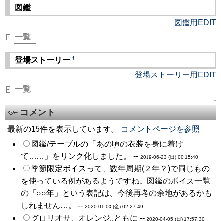
†
図鑑
図鑑用EDIT
一覧
_
+
↑
†
登場ストーリー
登場ストーリー用EDIT
一覧
_
+
↑
コメント
†
最新の15件を表示しています。
コメントページを参照
図鑑/テーブルの「あの頃の衣装を身に着け
て……」をリンク化しました。 --
2019-06-23 (日) 00:15:40
季節限定ボイスって、数年周期(２年？)で同じもの
を使っている例があるようですね。図鑑のボイス一覧
の「○○年」という表記は、今後再考の余地があるかも
しれません…。 --
2020-01-03 (金) 02:27:49
グロリオサ、オレンジ..ともに --
2020-04-05 (日) 17:57:30