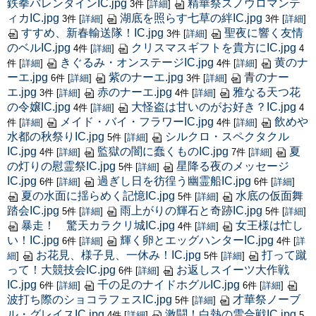
鉄拳バレンタインIC.jpg
精華祭スノウロマンテ
3件
[
詳細
]
ィカIC.jpg
湖底を照らす七草の絆IC.jpg
3件
[
詳細
]
3件
[
詳細
]
すすめ、新春輸送隊！IC.jpg
聖夜に響く友情
3件
[
詳細
]
のベルIC.jpg
クリスマスギフトを貴方にIC.jpg
4件
[
詳細
]
4
きぐるみ・オンステージIC.jpg
黄のナ
件
[
詳細
]
4件
[
詳細
]
ーエ.jpg
紫のナーエ.jpg
青のナー
6件
[
詳細
]
3件
[
詳細
]
エ.jpg
赤のナーエ.jpg
雅なる天つ花
3件
[
詳細
]
4件
[
詳細
]
の令嬢IC.jpg
大怪盗は甘いのがお好き？IC.jpg
4件
[
詳細
]
4
メイド・バイ・フラワーIC.jpg
飲めや
件
[
詳細
]
4件
[
詳細
]
水都の秋祭りIC.jpg
シルクロ・スペクタクル
5件
[
詳細
]
IC.jpg
監獄の闇に蠢くものIC.jpg
夏
4件
[
詳細
]
7件
[
詳細
]
の灯りの慰霊祭IC.jpg
星降る夜のメッセージ
5件
[
詳細
]
IC.jpg
過ぎし日を彷徨う幽霊船IC.jpg
6件
[
詳細
]
6件
[
詳細
]
夏の水面に揺らめく記憶IC.jpg
水底の仮面舞
5件
[
詳細
]
踏会IC.jpg
雨上がりの輝石と奇跡IC.jpg
5件
[
詳細
]
5件
[
詳細
]
暴走！ 驚天カラクリ城IC.jpg
女王様は忙し
4件
[
詳細
]
い！IC.jpg
輝く卵とエッグハンターIC.jpg
6件
[
詳細
]
4件
[
詳
お花見、様子見、一休み！IC.jpg
打って蹴
細
]
5件
[
詳細
]
って！大競技会IC.jpg
お返しスイーツ大作戦
6件
[
詳細
]
IC.jpg
千の足のナイドホグルIC.jpg
6件
[
詳細
]
6件
[
詳細
]
波打ち際のショコラフェスIC.jpg
才華祭ノーブ
5件
[
詳細
]
ル・グレイスIC.jpg
激闘！白熱の雪合戦IC.jpg
4件
[
詳細
]
5