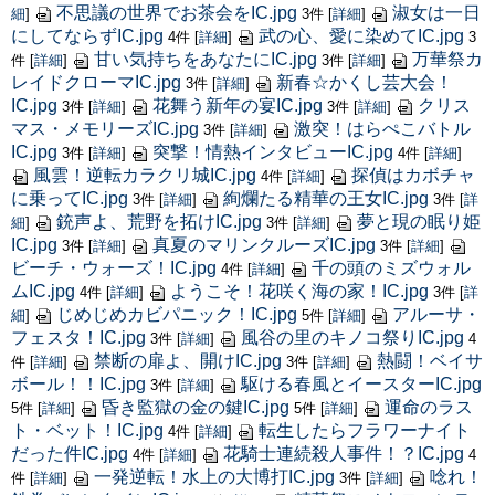
不思議の世界でお茶会をIC.jpg
淑女は一日
細
]
3件
[
詳細
]
にしてならずIC.jpg
武の心、愛に染めてIC.jpg
4件
[
詳細
]
3
甘い気持ちをあなたにIC.jpg
万華祭カ
件
[
詳細
]
3件
[
詳細
]
レイドクローマIC.jpg
新春☆かくし芸大会！
3件
[
詳細
]
IC.jpg
花舞う新年の宴IC.jpg
クリス
3件
[
詳細
]
3件
[
詳細
]
マス・メモリーズIC.jpg
激突！はらぺこバトル
3件
[
詳細
]
IC.jpg
突撃！情熱インタビューIC.jpg
3件
[
詳細
]
4件
[
詳細
]
風雲！逆転カラクリ城IC.jpg
探偵はカボチャ
4件
[
詳細
]
に乗ってIC.jpg
絢爛たる精華の王女IC.jpg
3件
[
詳細
]
3件
[
詳
銃声よ、荒野を拓けIC.jpg
夢と現の眠り姫
細
]
3件
[
詳細
]
IC.jpg
真夏のマリンクルーズIC.jpg
3件
[
詳細
]
3件
[
詳細
]
ビーチ・ウォーズ！IC.jpg
千の頭のミズウォル
4件
[
詳細
]
ムIC.jpg
ようこそ！花咲く海の家！IC.jpg
4件
[
詳細
]
3件
[
詳
じめじめカビパニック！IC.jpg
アルーサ・
細
]
5件
[
詳細
]
フェスタ！IC.jpg
風谷の里のキノコ祭りIC.jpg
3件
[
詳細
]
4
禁断の扉よ、開けIC.jpg
熱闘！ベイサ
件
[
詳細
]
3件
[
詳細
]
ボール！！IC.jpg
駆ける春風とイースターIC.jpg
3件
[
詳細
]
昏き監獄の金の鍵IC.jpg
運命のラス
5件
[
詳細
]
5件
[
詳細
]
ト・ベット！IC.jpg
転生したらフラワーナイト
4件
[
詳細
]
だった件IC.jpg
花騎士連続殺人事件！？IC.jpg
4件
[
詳細
]
4
一発逆転！水上の大博打IC.jpg
唸れ！
件
[
詳細
]
3件
[
詳細
]