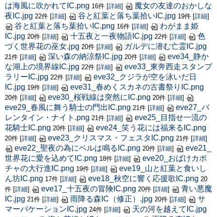
は海風に吹かれてIC.png
魔女の友達のおかしな
16件
[
詳細
]
夜IC.jpg
谷と紅葉と落ち葉拾いIC.jpg
22件
[
詳細
]
19件
[
詳細
]
谷と紅葉と落ち葉拾いIC.png
わがまま姫
16件
[
詳細
]
IC.jpg
十五夜と一夜物語IC.jpg
色
20件
[
詳細
]
22件
[
詳細
]
づく世界花の巫女.jpg
ガルデに潜む亡霊IC.jpg
20件
[
詳細
]
深い森の納涼祭IC.jpg
eve34_静か
21件
[
詳細
]
20件
[
詳細
]
な湖上の境界線IC.jpg
eve33_東奔西走スタンプ
22件
[
詳細
]
ラリーIC.jpg
eve32_クジラが空を泳いだ日
22件
[
詳細
]
IC.jpg
eve31_春めくスカネの古書祭りIC.png
19件
[
詳細
]
eve30_桜戦線は突然にIC.png
20件
[
詳細
]
20件
[
詳細
]
eve29_春風に舞う騎士の門出IC.png
eve27_バ
21件
[
詳細
]
レンタイン・ナイト.png
eve25_目指せ一流の
21件
[
詳細
]
花騎士IC.png
eve24_笑う花には福来るIC.png
20件
[
詳細
]
eve23_クリスマス・フェスタIC.png
20件
[
詳細
]
21件
[
詳細
]
eve22_聖夜の為にベルは鳴るIC.png
eve21_
20件
[
詳細
]
世界花に愛を込めてIC.png
eve20_おばけカボ
18件
[
詳細
]
チャの大行進IC.png
eve19_山と紅葉と食いし
19件
[
詳細
]
ん坊IC.png
eve18_秋空に響く応援歌IC.png
17件
[
詳細
]
20
eve17_十五夜の冒険IC.png
青い悪魔
件
[
詳細
]
20件
[
詳細
]
IC.jpg
雨降る森IC（修正）.jpg
サ
21件
[
詳細
]
20件
[
詳細
]
マーバケーションIC.jpg
天の河を越えてIC.jpg
24件
[
詳細
]