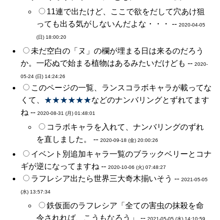
11連で出たけど、ここで欲をだして穴あけ狙
っても出る気がしないんだよな・・・ --
2020-04-05
(日) 18:00:20
未だ空白の「ヌ」の欄が埋まる日は来るのだろう
か。一応ぬで始まる植物はあるみたいだけども --
2020-
05-24 (日) 14:24:26
このページの一覧、ランスコラボキャラが載ってな
くて、
★★★★★★
などのナンバリングとずれてます
ね --
2020-08-31 (月) 01:48:01
コラボキャラを入れて、ナンバリングのずれ
を直しました。 --
2020-09-18 (金) 20:00:26
イベント別追加キャラ一覧のブラックベリーとコナ
ギが逆になってますね --
2020-10-06 (火) 07:48:27
ラフレシア出たら世界三大奇木揃いそう --
2021-05-05
(水) 13:57:34
鉄仮面のラフレシア「全ての害虫の抹殺を命
令されれば、こうもなろう」 --
2021-05-05 (水) 14:10:59