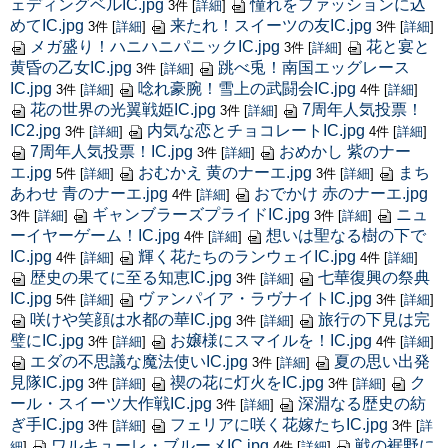
ェディングベルIC.jpg
憧れをファッションに込
3件
[
詳細
]
めてIC.jpg
来たれ！スイーツの友IC.jpg
3件
[
詳細
]
3件
[
詳細
]
メガ盛り！ハニハニパニックIC.jpg
花と宴と
3件
[
詳細
]
黄昏の乙女IC.jpg
跳べ兎！南国エッグレース
3件
[
詳細
]
IC.jpg
唸れ豪腕！雪上の武闘会IC.jpg
3件
[
詳細
]
4件
[
詳細
]
花の世界の光翼戦姫IC.jpg
7周年人気投票！
3件
[
詳細
]
IC2.jpg
内気な恋とチョコレートIC.jpg
3件
[
詳細
]
4件
[
詳細
]
7周年人気投票！IC.jpg
おめかし 紫のナー
3件
[
詳細
]
エ.jpg
おむかえ 黄のナーエ.jpg
まち
5件
[
詳細
]
3件
[
詳細
]
あわせ 青のナーエ.jpg
おでかけ 赤のナーエ.jpg
4件
[
詳細
]
ギャンブラーズプライドIC.jpg
ニュ
3件
[
詳細
]
3件
[
詳細
]
ーイヤーゲーム！IC.jpg
想いは聖なる樹の下で
4件
[
詳細
]
IC.jpg
輝く花たちのランウェイIC.jpg
4件
[
詳細
]
4件
[
詳細
]
歴史の果てに至る知恵IC.jpg
七華復興の祭典
3件
[
詳細
]
IC.jpg
ヴァンパイア・ラヴナイトIC.jpg
5件
[
詳細
]
3件
[
詳細
]
咲けや笑顔は水都の華IC.jpg
旅行の下見は完
3件
[
詳細
]
璧にIC.jpg
お嬢様にスマイルを！IC.jpg
3件
[
詳細
]
4件
[
詳細
]
エダの不思議な魔法使いIC.jpg
夏の思い出発
3件
[
詳細
]
見隊IC.jpg
禊の花に灯火をIC.jpg
ク
3件
[
詳細
]
3件
[
詳細
]
ール・スイーツ大作戦IC.jpg
深淵なる歴史の紡
3件
[
詳細
]
ぎ手IC.jpg
フェリアに咲く花嫁たちIC.jpg
3件
[
詳細
]
3件
[
詳
ワルキューレ・ブルーメIC.jpg
戦の裾野に
細
]
4件
[
詳細
]