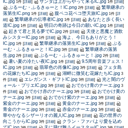
IC.jpg
サンタは上からやって来るIC.jpg
1件
[
詳細
]
1件
[
詳細
]
ぶるーむ・ふるきゅーと！IC.png
繁華継承の
2件
[
詳細
]
落第生IC.png
腹ペコ花ペコ堕天旅IC.jpg
1件
[
詳細
]
1件
[
詳
繁華継承の伝導者IC.jpg
あなたと歩く長い
細
]
1件
[
詳細
]
道IC.jpg
明日の奇跡は今日の願いIC.jpg
1件
[
詳細
]
1件
[
詳細
]
起きて君と見る夢でIC.jpg
天使と悪魔と酒飲
2件
[
詳細
]
みシスターIC.jpg
海よ、今日もありがとう！
1件
[
詳細
]
IC.jpg
繁華継承の落第生IC.jpg
ぶる
1件
[
詳細
]
5件
[
詳細
]
ーむ・ふるきゅーと！IC.jpg
繁華継承の落第
3件
[
詳細
]
生.jpg
ぶるーむ・ふるきゅーと！.jpg
2件
[
詳細
]
2件
[
詳細
]
暑い夏の冷たい夜IC.jpg
9.5周年音楽フェス！
1件
[
詳細
]
IC.jpg
翡翠色の肖像IC.jpg
フェタ島
1件
[
詳細
]
3件
[
詳細
]
の花嫁たちIC.jpg
湖畔に微笑む花嫁たちIC.jpg
3件
[
詳細
]
3
エレガンス・ギフトIC.jpg
光と闇のヴ
件
[
詳細
]
3件
[
詳細
]
ォール・プリエIC.jpg
おでかけ青のナーエ.jpg
3件
[
詳細
]
3
おでかけ赤のナーエ.jpg
おでかけ黄の
件
[
詳細
]
3件
[
詳細
]
ナーエ.jpg
おでかけ紫のナーエ.jpg
3件
[
詳細
]
3件
[
詳細
]
紫金のナーエ.jpg
黄金のナーエ.jpg
3件
[
詳細
]
3件
[
詳細
]
青金のナーエ.jpg
赤金のナーエ.jpg
3件
[
詳細
]
3件
[
詳細
]
華やかなるシザーリオの麗人IC.jpg
花の世界の
3件
[
詳細
]
向こうからIC.jpg
クラン・ファバより愛を込め
3件
[
詳細
]
てIC.jpg
天に飛び舞うイースターIC.jpg
3件
[
詳細
]
3件
[
詳細
]