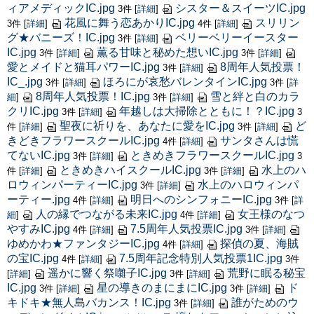
ィアメディックIC.jpg
シスター＆スイーツIC.jpg
3件
[
詳細
]
花風に舞う恋あかりIC.jpg
スリリン
3件
[
詳細
]
4件
[
詳細
]
グ★バニーズ！IC.jpg
ベリーベリーイースター
3件
[
詳細
]
IC.jpg
薫る甘味と秘めた想いIC.jpg
3件
[
詳細
]
3件
[
詳細
]
愛とメイドと猫耳パワーIC.jpg
8周年人気投票！
3件
[
詳細
]
IC_.jpg
ほろにが哀愁バレンタインIC.jpg
3件
[
詳細
]
3件
[
詳
8周年人気投票！IC.jpg
雪と絆と白のカラ
細
]
3件
[
詳細
]
クリIC.jpg
年越しは大掃除とともに！？IC.jpg
3件
[
詳細
]
3
聖夜に祈りを、あなたに愛をIC.jpg
ど
件
[
詳細
]
3件
[
詳細
]
きどきフラワースクールIC.jpg
サンタさんは慌
4件
[
詳細
]
てないIC.jpg
ときめきフラワースクールIC.jpg
3件
[
詳細
]
3
ときめきハイスクールIC.jpg
水上のハ
件
[
詳細
]
3件
[
詳細
]
ロウィンパーティーIC.jpg
水上のハロウィンパ
3件
[
詳細
]
ーティー.jpg
明日へのシンフォニーIC.jpg
4件
[
詳細
]
3件
[
詳
人の縁でつながる未来IC.jpg
女王様のなつ
細
]
4件
[
詳細
]
やすみIC.jpg
7.5周年人気投票IC.jpg
4件
[
詳細
]
3件
[
詳細
]
ゆめかわ★ファンタジーIC.jpg
探偵の夏、海賊
4件
[
詳細
]
の宝IC.jpg
7.5周年記念特別人気投票1IC.jpg
4件
[
詳細
]
3件
遥かに響く祭囃子IC.jpg
荒野に眠る秘宝
[
詳細
]
3件
[
詳細
]
IC.jpg
星の導きのまにまにIC.jpg
ド
3件
[
詳細
]
3件
[
詳細
]
キドキ★無人島バカンス！IC.jpg
誰がためのウ
3件
[
詳細
]