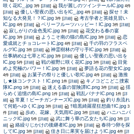
咲く花IC_.jpg
我が麗しのツインテールIC.jpg
3件
[
詳細
]
4件
優しい聖夜の思い出をIC_.jpg
探せ！未
[
詳細
]
4件
[
詳細
]
知なる大発見！？IC.jpg
考古学者と英雄見習い
3件
[
詳細
]
IC.jpg
ベリーフルーツハッピー！IC.jpg
4件
[
詳細
]
3件
[
詳細
]
寂しがりの金色兎IC.jpg
花交わる春の宴
3件
[
詳細
]
IC.jpg
ようこそ南の猫の島IC.jpg
恋
3件
[
詳細
]
3件
[
詳細
]
愛成就とチョコレートIC.jpg
千の羽のフラスベ
4件
[
詳細
]
ルグIC.jpg
神霊樹林の守り手IC.jpg
3件
[
詳細
]
3件
[
詳細
]
仕事納めは七草とIC.jpg
優しい聖夜の思い出を
3件
[
詳細
]
IC.jpg
戦の裾野に咲く花IC.jpg
目覚
5件
[
詳細
]
3件
[
詳細
]
めよ究極のパワー！IC.jpg
夢語る花の聖女IC.jpg
3件
[
詳細
]
お菓子の祭りと優しい歌IC.jpg
激推
4件
[
詳細
]
4件
[
詳細
]
し★妹コンテスト！IC.png
キノコどこどこ捜索
1件
[
詳細
]
隊IC.png
迷える森の冒険譚IC.png
揺
1件
[
詳細
]
3件
[
詳細
]
らめく追憶の島IC.png
戦乱バナナIC.png
1件
[
詳細
]
1件
[
詳
常夏！ビーチガンナーズIC.jpg
釣り糸流れ
細
]
3件
[
詳細
]
て何処へゆくIC.jpg
†暗黒綺羅星狂想曲†IC.jpg
3件
[
詳細
]
3
歩め、花嫁、天気雨IC.jpg
ハニハニパ
件
[
詳細
]
3件
[
詳細
]
ニックIC.jpg
武に舞う華の乙女たちIC.jpg
5件
[
詳細
]
3件
[
詳
絡繰りじかけの後継者IC.jpg
春待つ卵を探
細
]
3件
[
詳細
]
してIC.jpg
佳き日に果実を届けようIC.jpg
3件
[
詳細
]
4件
[
詳