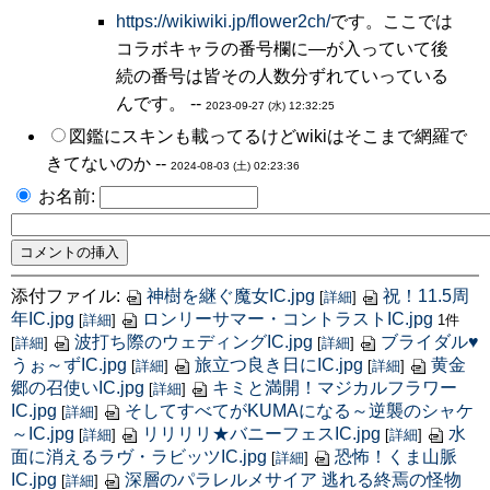
https://wikiwiki.jp/flower2ch/
です。ここでは
コラボキャラの番号欄に―が入っていて後
続の番号は皆その人数分ずれていっている
んです。 --
2023-09-27 (水) 12:32:25
図鑑にスキンも載ってるけどwikiはそこまで網羅で
きてないのか --
2024-08-03 (土) 02:23:36
お名前:
添付ファイル:
神樹を継ぐ魔女IC.jpg
祝！11.5周
[
詳細
]
年IC.jpg
ロンリーサマー・コントラストIC.jpg
[
詳細
]
1件
波打ち際のウェディングIC.jpg
ブライダル♥
[
詳細
]
[
詳細
]
うぉ～ずIC.jpg
旅立つ良き日にIC.jpg
黄金
[
詳細
]
[
詳細
]
郷の召使いIC.jpg
キミと満開！マジカルフラワー
[
詳細
]
IC.jpg
そしてすべてがKUMAになる～逆襲のシャケ
[
詳細
]
～IC.jpg
リリリリ★バニーフェスIC.jpg
水
[
詳細
]
[
詳細
]
面に消えるラヴ・ラビッツIC.jpg
恐怖！くま山脈
[
詳細
]
IC.jpg
深層のパラレルメサイア 逃れる終焉の怪物
[
詳細
]