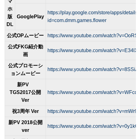
マ
ホ
https://play.google.com/store/apps/details
版
GooglePlay
id=com.dmm.games.flower
DL
公式OPムービー
https://www.youtube.com/watch?v=OoR
公式FKG紹介動
https://www.youtube.com/watch?v=E34
画
公式プロモーシ
https://www.youtube.com/watch?v=8SSiA
ョンムービー
新PV
TGS2017公開
https://www.youtube.com/watch?v=WFc
Ver
祝3周年 Ver
https://www.youtube.com/watch?v=mWr
新PV 2018公開
https://www.youtube.com/watch?v=0y1
ver