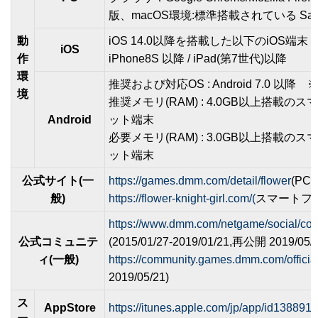
版、macOS環境:標準搭載されている Safa
動
iOS 14.0以降を搭載した以下のiOS端末
iOS
作
iPhone8S 以降 / iPad(第7世代)以降
環
推奨および対応OS : Android 7.0 以降 ※推
境
推奨メモリ(RAM) : 4.0GB以上搭載
Android
ット端末
必要メモリ(RAM) : 3.0GB以上搭載
ット端末
公式サイト(一
https://games.dmm.com/detail/flower
(PC
般)
https://flower-knight-girl.com/(
スマートフ
https://www.dmm.com/netgame/social/comm
公式コミュニテ
(2015/01/27-2019/01/21,再公開 2019/05/2
ィ(一般)
https://community.games.dmm.com/officia
2019/05/21)
ス
AppStore
https://itunes.apple.com/jp/app/id138891