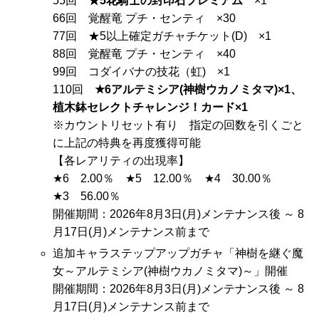
55回
★5花騎士の封印石プレミアム
×1
66回 覚醒竜 プチ・センティ ×30
77回 ★5以上確定ガチャチケット(D) ×1
88回 覚醒竜 プチ・センティ ×40
99回 コダイバナの技花（虹) ×1
110回
★6アルテミシア(神樹ウカノミタマ)×1、
植木鉢セレクトチャレンジ！カード×1
※カウントリセット有り 指定の回数を引くごと
に上記の特典を再度獲得可能
【各レアリティの出現率】
★6 2.00％ ★5 12.00％ ★4 30.00％
★3 56.00％
開催期間：2026年8月3日(月)メンテナンス後 ～ 8
月17日(月)メンテナンス前まで
追加キャラステップアップガチャ「神樹を継ぐ魔
女～アルテミシア(神樹ウカノミタマ)～」開催
開催期間：2026年8月3日(月)メンテナンス後 ～ 8
月17日(月)メンテナンス前まで