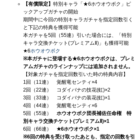
【有償限定】
特別キャラ「★6ホウオウボク」ピ
ックアップガチャの開始
期間中に今回の特別キャラガチャを指定回数引く
と下記の特典を獲得可能
本ガチャを5回（55連）引いた場合には、「特別
キャラ交換チケット(プレミアムⅡ)」も獲得可能
★6
ホウオウボク
※本ガチャに登場する★6ホウオウボクは、プレミ
アムガチャのラインナップには追加されません。
【対象ガチャを指定回数引いた時の特典内容】
1回（11連） 覚醒竜センティ×4
2回（22連） コダイバナの技花(虹)×2
3回（33連） コダイバナの装花(虹)×1
4回（44連） 覚醒竜センティ×6
5回（55連）
ホウオウボク団長補佐任命権 特
別キャラ交換チケット(プレミアムⅡ)×1
6回（66連）
★6ホウオウボク×1
※6回の特典を受け取ったあとも、指定の回数を引