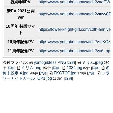
祝4周年PV
https://www.youtube.com/watch?v=aCW
新PV 2021公開
https://www.youtube.com/watch?v=fyy0Z
ver
10周年 特設サイ
https://flower-knight-girl.com/10th-anniver
ト
10周年記念PV
https://www.youtube.com/watch?v=-KGz
11周年記念PV
https://www.youtube.com/watch?v=6_n
添付ファイル:
yomogibless.PNG
ミリム.jpeg
[
詳細
]
280
ミリム.png
1334.jpg
名
件
[
詳細
]
152件
[
詳細
]
82件
[
詳細
]
称未設定 4.jpg
FKGTOP.jpg
フラ
286件
[
詳細
]
170件
[
詳細
]
ワーナイトガールTOP1.jpg
1895件
[
詳細
]