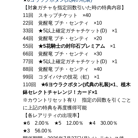
【対象ガチャを指定回数引いた時の特典内容】
11回 スキップチケット ×40
22回 覚醒竜 プチ・センティ ×10
33回 ★5以上確定ガチャチケット(D) ×1
44回 覚醒竜 プチ・センティ ×20
55回
★5花騎士の封印石プレミアム
×1
66回 覚醒竜 プチ・センティ ×30
77回 ★5以上確定ガチャチケット(D) ×1
88回 覚醒竜 プチ・センティ ×40
99回 コダイバナの技花（虹) ×1
110回
★6ヨウラクボタン(式典の礼装)×1、植木
鉢セレクトチャレンジ！カード×1
※カウントリセット有り 指定の回数を引くごと
に上記の特典を再度獲得可能
【各レアリティの出現率】
★6 2.00％ ★5 12.00％ ★4 30.00％
★3 56.00％