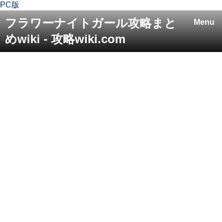
PC版
フラワーナイトガール攻略まと
Menu
めwiki - 攻略wiki.com