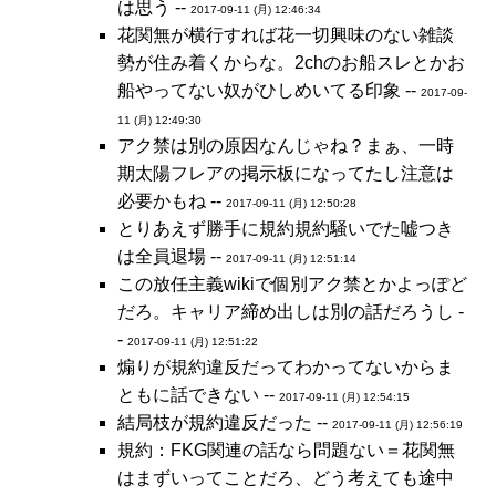
は思う --
2017-09-11 (月) 12:46:34
花関無が横行すれば花一切興味のない雑談
勢が住み着くからな。2chのお船スレとかお
船やってない奴がひしめいてる印象 --
2017-09-
11 (月) 12:49:30
アク禁は別の原因なんじゃね？まぁ、一時
期太陽フレアの掲示板になってたし注意は
必要かもね --
2017-09-11 (月) 12:50:28
とりあえず勝手に規約規約騒いでた嘘つき
は全員退場 --
2017-09-11 (月) 12:51:14
この放任主義wikiで個別アク禁とかよっぽど
だろ。キャリア締め出しは別の話だろうし -
-
2017-09-11 (月) 12:51:22
煽りが規約違反だってわかってないからま
ともに話できない --
2017-09-11 (月) 12:54:15
結局枝が規約違反だった --
2017-09-11 (月) 12:56:19
規約：FKG関連の話なら問題ない＝花関無
はまずいってことだろ、どう考えても途中