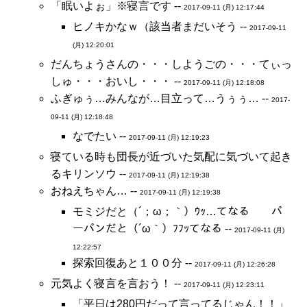
「眠いよぉ」※寝言です --
2017-09-11 (月) 12:17:44
ヒノキかなｗ（該当者まだいそう --
2017-09-11
(月) 12:20:01
だんちょうさんの・・・しようごの・・・てぃっ
しゅ・・・おいし・・・ --
2017-09-11 (月) 12:18:08
ふぎゅぅ…みんなが…目立って…うぅぅ… --
2017-
09-11 (月) 12:18:48
なでたい --
2017-09-11 (月) 12:19:23
寝ている時も団長が近づいた気配に気づいて起き
るキリンソウ --
2017-09-11 (月) 12:19:38
おねえちゃん… --
2017-09-11 (月) 12:19:38
モミジだと（´；ω；｀）ｳｯ…てなる パ
ーパンだと（´ω｀）ﾌﾌｯてなる --
2017-09-11 (月)
12:22:57
探索回復あと１００分 --
2017-09-11 (月) 12:26:28
元気よく寝言を言おう！ --
2017-09-11 (月) 12:23:11
「平日は280円だって言ってるじゃん！！」