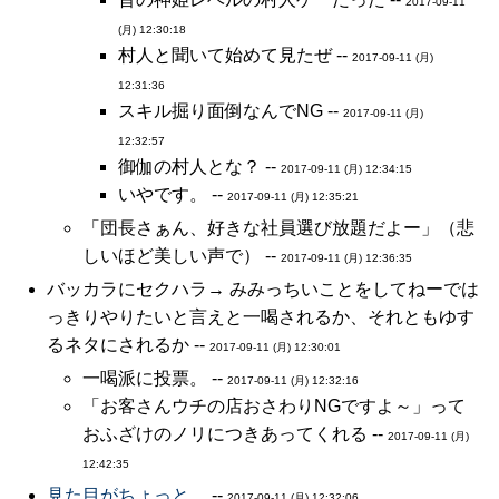
2017-09-11
(月) 12:30:18
村人と聞いて始めて見たぜ --
2017-09-11 (月)
12:31:36
スキル掘り面倒なんでNG --
2017-09-11 (月)
12:32:57
御伽の村人とな？ --
2017-09-11 (月) 12:34:15
いやです。 --
2017-09-11 (月) 12:35:21
「団長さぁん、好きな社員選び放題だよー」（悲
しいほど美しい声で） --
2017-09-11 (月) 12:36:35
バッカラにセクハラ→ みみっちいことをしてねーでは
っきりやりたいと言えと一喝されるか、それともゆす
るネタにされるか --
2017-09-11 (月) 12:30:01
一喝派に投票。 --
2017-09-11 (月) 12:32:16
「お客さんウチの店おさわりNGですよ～」って
おふざけのノリにつきあってくれる --
2017-09-11 (月)
12:42:35
見た目がちょっと…
--
2017-09-11 (月) 12:32:06