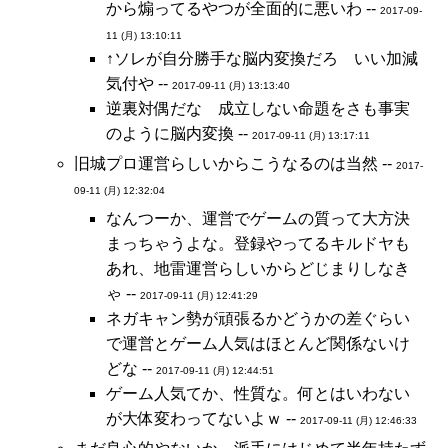
から煽ってるやつが全面的に悪いわ --
2017-09-
11 (月) 13:10:11
↑ソレが自分勝手な脳内変換だろ いい加減
気付や --
2017-09-11 (月) 13:13:40
逆裏対偶だな 成立しない命題をさも事実
のように脳内変換 --
2017-09-11 (月) 13:17:11
旧城プロ運営らしいからこうなるのは当然 --
2017-
09-11 (月) 12:32:04
なんつーか、運営でゲームの質って大方決
まっちゃうよな。登録やってるキルドヤも
あれ、地雷運営らしいからどじまりしなき
ゃ --
2017-09-11 (月) 12:41:29
ネガキャン勢が頑張るかどうかの差ぐらい
で運営とゲーム人気はほとんど関係ないけ
どな --
2017-09-11 (月) 12:44:51
ゲーム人気てか、性質な。何とはいわない
が大体変わってないよｗ --
2017-09-11 (月) 12:46:33