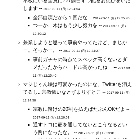
示板にいる全員に727諭吉ずつ配るお詫びをいた
します --
2017-09-11 (月) 12:24:04
全部自演だから１回だな --
2017-09-11 (月) 12:25:45
つーか、木はもう少し努力を --
2017-09-11 (月)
12:30:12
兼業しようと思って事前やってたけど、まじか
ー。そっかー。 --
2017-09-11 (月) 12:24:27
事前ガチャの時点でスペック高くないとダ
メだったからハードル高かったねー --
2017-09-
11 (月) 12:25:40
マジじゃん絵は可愛かったのにな、Twitterも消え
てるし...宗教怖いなとずまりすとこ --
2017-09-11 (月)
12:24:58
宗教に儲けの20割を払えばたぶんOKだよ --
2017-09-11 (月) 12:26:03
通すトコに筋を通してないとこうなるとい
う例になったな。 --
2017-09-11 (月) 12:29:01