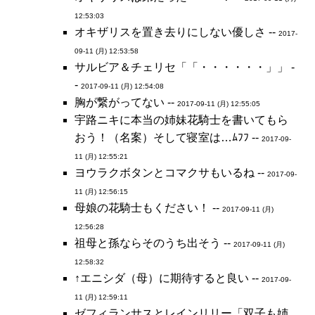
12:53:03
オキザリスを置き去りにしない優しさ --
2017-
09-11 (月) 12:53:58
サルビア＆チェリセ「「・・・・・・」」 -
-
2017-09-11 (月) 12:54:08
胸が繋がってない --
2017-09-11 (月) 12:55:05
宇路ニキに本当の姉妹花騎士を書いてもら
おう！（名案）そして寝室は…ﾑﾌﾌ --
2017-09-
11 (月) 12:55:21
ヨウラクボタンとコマクサもいるね --
2017-09-
11 (月) 12:56:15
母娘の花騎士もください！ --
2017-09-11 (月)
12:56:28
祖母と孫ならそのうち出そう --
2017-09-11 (月)
12:58:32
↑エニシダ（母）に期待すると良い --
2017-09-
11 (月) 12:59:11
ゼフィランサスとレインリリー「双子も姉