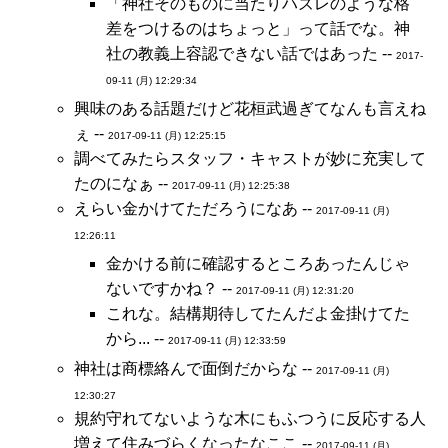
「神社そのものに当たりハズレのような格
差をつけるのはちょっと」って話でな。神
社の教義上容認できない話ではあった --
2017-
09-11 (月) 12:29:34
興味のある話題だけど花桓武過ぎてなんも言えね
ぇ --
2017-09-11 (月) 12:25:15
調べてみたらスタッフ・キャストが妙に充実して
たのになぁ --
2017-09-11 (月) 12:25:38
えらい金かけてただろうになあ --
2017-09-11 (月)
12:26:11
金かける前に確認するところあったんじゃ
ないですかね？ --
2017-09-11 (月) 12:31:20
これな。結構期待してたんだよ金掛けてた
から... --
2017-09-11 (月) 12:33:59
神社は商標絡んで面倒だからな --
2017-09-11 (月)
12:30:27
規約守れてないような木にもふつうに反応する人
増えて住みづらくなったなここ --
2017-09-11 (月)