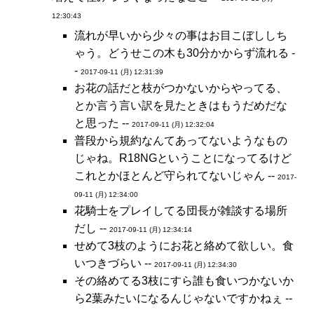
12:30:43
流れが早いから少々の事はお目こぼししち
ゃう。どうせこの木も30分かからず流れる -
-
2017-09-11 (月) 12:31:39
お花の話だと枝がつかないからやってる、
とか言う言い訳を見たときはもうだめだな
と思った --
2017-09-11 (月) 12:32:04
普段から規約なんてあってないようなもの
じゃね。R18NGということになってるけど
これとかほとんど守られてないじゃん --
2017-
09-11 (月) 12:34:00
花騎士をプレイしてる団長が雑談する場所
だし --
2017-09-11 (月) 12:34:14
せめて3枝のようにお花と絡めて欲しい。食
いつきづらい --
2017-09-11 (月) 12:34:30
その絡めてる3枝にすら誰も食いつかないか
ら2葉みたいになるんじゃないですかねぇ --