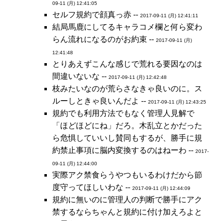
09-11 (月) 12:41:05
セルフ規約で顔真っ赤 --
2017-09-11 (月) 12:41:11
結局馬鹿にしてるキャラコメ欄と何ら変わ
らん流れになるのがお約束 --
2017-09-11 (月)
12:41:48
とりあえずこんな感じで荒れる要因なのは
間違いないな --
2017-09-11 (月) 12:42:48
枝みたいなのが荒らさなきゃ良いのに。ス
ルーしときゃ良いんだよ --
2017-09-11 (月) 12:43:25
規約でも利用方法でもなく管理人見解で
「ほどほどにね」だろ。木乱立とかだった
ら危惧していいし賛同もするが、勝手に規
約禁止事項に脳内変換するのはねーわ --
2017-
09-11 (月) 12:44:00
実際アク禁食らうやつもいるわけだから節
度守ってほしいわな --
2017-09-11 (月) 12:44:09
規約に無いのに管理人の判断で勝手にアク
禁するならちゃんと規約に付け加えろよと