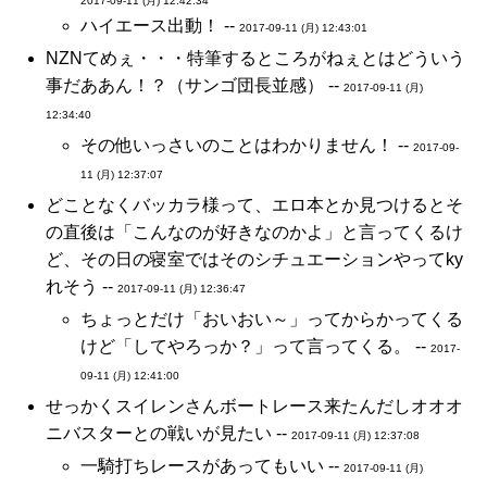
2017-09-11 (月) 12:42:34
ハイエース出動！ --
2017-09-11 (月) 12:43:01
NZNてめぇ・・・特筆するところがねぇとはどういう
事だああん！？（サンゴ団長並感） --
2017-09-11 (月)
12:34:40
その他いっさいのことはわかりません！ --
2017-09-
11 (月) 12:37:07
どことなくバッカラ様って、エロ本とか見つけるとそ
の直後は「こんなのが好きなのかよ」と言ってくるけ
ど、その日の寝室ではそのシチュエーションやってky
れそう --
2017-09-11 (月) 12:36:47
ちょっとだけ「おいおい～」ってからかってくる
けど「してやろっか？」って言ってくる。 --
2017-
09-11 (月) 12:41:00
せっかくスイレンさんボートレース来たんだしオオオ
ニバスターとの戦いが見たい --
2017-09-11 (月) 12:37:08
一騎打ちレースがあってもいい --
2017-09-11 (月)