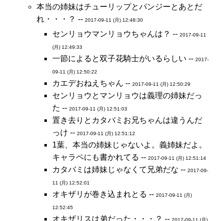
本当の姉妹はチューリップとパンジーとあとだ
れ・・・？ --
2017-09-11 (月) 12:48:30
センリョウマンリョウちゃんは？ --
2017-09-11
(月) 12:49:33
一節によると双子花騎士がいるらしい --
2017-
09-11 (月) 12:50:22
カエデおねえちゃん --
2017-09-11 (月) 12:50:29
センリョウとマンリョウは義理の姉妹だっ
た --
2017-09-11 (月) 12:51:03
置き去りとカタバミお兄ちゃんは違うんだ
っけ --
2017-09-11 (月) 12:51:12
1葉、本当の姉妹じゃないよ。義姉妹だよ。
キャラペにも書かれてる --
2017-09-11 (月) 12:51:14
カタバミは姉妹じゃなくて兄弟だな --
2017-09-
11 (月) 12:52:01
オキザリが巻き込まれとる --
2017-09-11 (月)
12:52:45
オキザリスは弟だった・・・？ --
2017-09-11 (月)