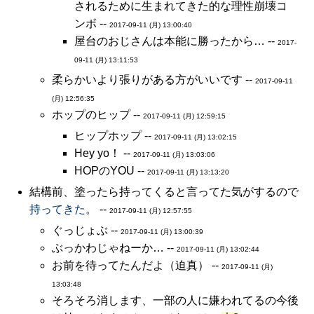
されるために生まれてきた的な理性崩壊コ
ンボ --
2017-09-11 (月) 13:00:40
屋台のおじさんは本能に勝ったから… --
2017-
09-11 (月) 13:11:53
柔らかいより張りがある方がいいです --
2017-09-11
(月) 12:56:35
ホップのヒップ --
2017-09-11 (月) 12:59:15
ヒップホップ --
2017-09-11 (月) 13:02:15
Hey yo！ --
2017-09-11 (月) 13:03:06
HOPのYOU --
2017-09-11 (月) 13:13:20
結構前、塗ったら持ってくると言ってた気がするので
持ってきた
。 --
2017-09-11 (月) 12:57:55
ぐっじょぶ --
2017-09-11 (月) 13:00:39
ぶっかわじゃねーか… --
2017-09-11 (月) 13:02:44
お前を待ってたんだよ（迫真） --
2017-09-11 (月)
13:03:48
そろそろ消します、一部の人に嫌われてるの今後