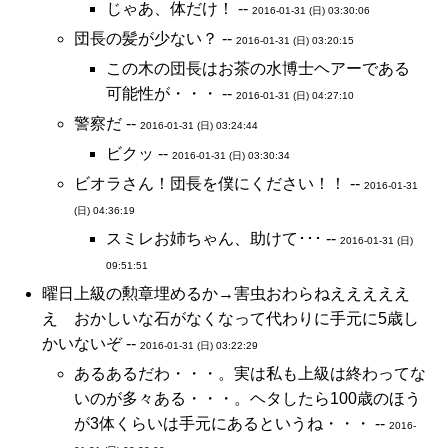
じゃあ、体だけ！ --
2016-01-31 (日) 03:30:06
団長の髪が少ない？ --
2016-01-31 (日) 03:20:15
この木の団長はお茶の水博士ヘアーである
可能性が・・・ --
2016-01-31 (日) 04:27:10
警察だ --
2016-01-31 (日) 03:24:44
ビクッ --
2016-01-31 (日) 03:30:34
ビオラさん！団長を僕にください！！ --
2016-01-31
(日) 04:36:19
スミレお姉ちゃん、助けて･･･ --
2016-01-31 (日)
09:51:51
曜日上級の勲章埋めるか→害虫おわらねえええええ
え おかしいな石がなくなって代わりに手元に5歳し
かいないぞ --
2016-01-31 (日) 03:22:29
あるあるだわ・・・。実は私も上級は終わってな
いのが多々ある・・・。ヘタしたら100歳のほう
が3体くらいは手元にあるというね・・・ --
2016-