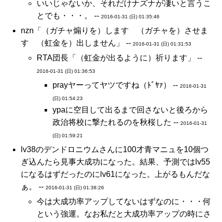
いいじゃないか、それだけナズナが凄いと言うこ
とでも・・・。 --
2016-01-31 (日) 01:35:46
nzn「（ガチャ煽りを）します （ガチャを）させま
す （虹金を）出しません」 --
2016-01-31 (日) 01:31:53
RTA団長「（虹金が出るように）祈ります」 --
2016-01-31 (日) 01:36:53
prayヤーってヤツですね（ﾄﾞﾔｧ） --
2016-01-31
(日) 01:54:23
ураに空目して出るまで回さないと後ろから
政治将校に撃たれるのを秋桜した --
2016-01-31
(日) 01:59:21
lv38のデンドロニウムさんに100才青マニュを10個つ
ぎ込んたら見事大成功になった。結果、予測ではlv55
になるはずだったのにlv61になった。上がるもんだな
ぁ。 --
2016-01-31 (日) 01:38:26
今は大成功率アップしてないはずなのに・・・何
という強運。なお私だと大成功率アップの時にさ