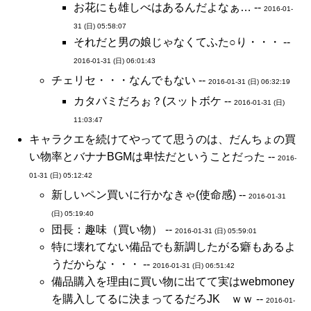
お花にも雄しべはあるんだよなぁ… --
2016-01-
31 (日) 05:58:07
それだと男の娘じゃなくてふた○り・・・ --
2016-01-31 (日) 06:01:43
チェリセ・・・なんでもない --
2016-01-31 (日) 06:32:19
カタバミだろぉ？(スットボケ --
2016-01-31 (日)
11:03:47
キャラクエを続けてやってて思うのは、だんちょの買
い物率とバナナBGMは卑怯だということだった --
2016-
01-31 (日) 05:12:42
新しいペン買いに行かなきゃ(使命感) --
2016-01-31
(日) 05:19:40
団長：趣味（買い物） --
2016-01-31 (日) 05:59:01
特に壊れてない備品でも新調したがる癖もあるよ
うだからな・・・ --
2016-01-31 (日) 06:51:42
備品購入を理由に買い物に出てて実はwebmoney
を購入してるに決まってるだろJK ｗｗ --
2016-01-