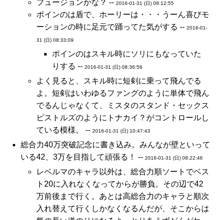
フュージョンかな？ --
2016-01-31 (日) 08:12:55
ポインのは盾で、ホーリーは・・・うーん喜びモ
ーションの時に足元で踊ってた気がする --
2016-01-
31 (日) 08:33:09
ポインのはスキル時にソリにもなっていた
りする --
2016-01-31 (日) 08:36:56
よく見ると、スキル時に短剣に乗って飛んでる
よ。短剣はいわゆるファングのように単体で飛ん
でるんじゃなくて、ミスタのスタンド・セックス
ピストルズのようにトナカイ？がコントロールし
ている模様。 --
2016-01-31 (日) 10:47:43
総合力40万突破記念に書き込み。みんなが壁といって
いる42、3万を目指して頑張る！ --
2016-01-31 (日) 08:22:46
レベルマのキャラ以外は、総合力順ソートでベス
ト20に入れなくなってからが勝負。その辺で42
万前後まで行く。あとは高総合力のキャラと順次
入れ替えて行くしかなくなるんだが、そこからは