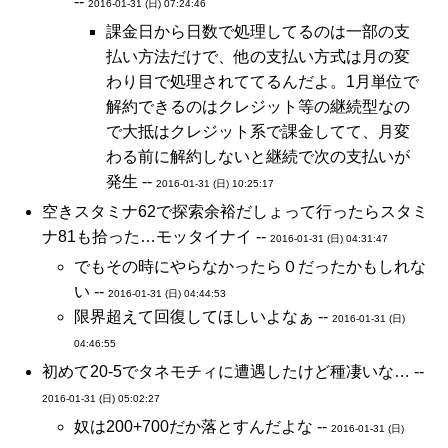
--
2016-01-31 (日) 07:24:46
課金日から日数で処理してるのは一部の支
払い方法だけで、他の支払い方式は月の変
わり目で処理されててるんだよ。1月単位で
解約できるのはクレジット等の継続型なの
で大抵はクレジット系で課金してて、月変
わる前に解約しないと継続で次の支払いが
発生 --
2016-01-31 (日) 10:25:17
空きスタミナ62で探索余裕だしょって行ったらスタミ
ナ81も拾った…モッタイナイ --
2016-01-31 (日) 04:31:47
でもその時にやらなかったら０だったかもしれな
い --
2016-01-31 (日) 04:44:53
限界超えて回復してほしいよなぁ --
2016-01-31 (日)
04:46:55
初めて20-5でタネモチィに遭遇したけど種凄いな… --
2016-01-31 (日) 05:02:27
奴は200+700だか落とすんだよな --
2016-01-31 (日)