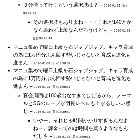
３分待って行くという選択肢は？ --
2016-01-31 (日)
03:27:39
その選択肢もありよね・・・これが140とか
なら迷わず上級なんだろうけども --
2016-01-31
(日) 03:28:44
マニュ集めで曜日上級を石ジャブジャブ。キャラ育成
の為に1万円分ぶん回す勢いじゃないと育成も進化も
進まん --
2016-01-31 (日) 01:58:09
マニュ集めで曜日上級を石ジャブジャブ。キャラ育成
の為に1万円分ぶん回す勢いじゃないと育成も進化も
進まん --
2016-01-31 (日) 01:58:11
宴会周回は100歳出なすぎてはげるから、ノーマ
ルとSGのループが団長レベルも上がるしいい感
じ --
2016-01-31 (日) 02:39:40
いやー、それじゃ時間かかりすぎるんだよ
ねー。課金ってのは時間を買うようなもん
だしさ --
2016-01-31 (日) 03:09:11