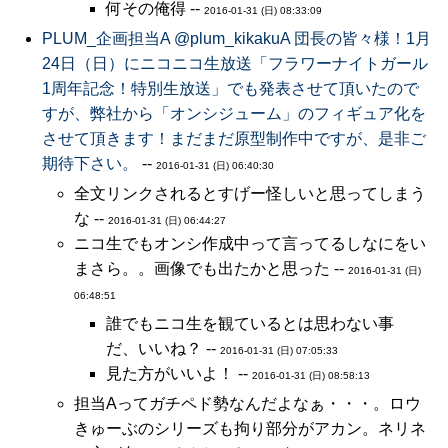
何その俺得 --
2016-01-31 (日) 08:33:09
PLUM_企画担当A ‏@plum_kikakuA 団長の皆々様！1月
24日（日）にニコニコ生放送「フラワーナイトガール
1周年記念！特別生放送」でも発表させて頂いたので
すが、弊社から「オンシジューム」のフィギュア化を
させて頂きます！まだまだ原型制作中ですが、是非ご
期待下さい。
--
2016-01-31 (日) 06:40:30
全文リンクされるとすげー怪しいと思ってしまう
な --
2016-01-31 (日) 06:44:27
ニコ生でもオンシ作成中って言ってるしなにをい
まさら。。画像でも出たかと思った --
2016-01-31 (日)
06:48:51
誰でもニコ生を観ているとは思わない事
だ、いいね？ --
2016-01-31 (日) 07:05:33
見た方がいいよ！ --
2016-01-31 (日) 08:58:13
担当Aってガチペド勢なんだよなぁ・・・。ロウ
きゅーぶのシリーズも拘り部分がアカン。ネリネ