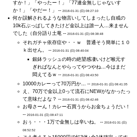
すか！」「やったー！」「77連金無しじゃないす
か！」「やだー！」 --
2016-01-31 (日) 08:27:10
何か誤解されるような物言いしてしまったし自戒の
10k石ぶっぱしてきたけど金以上は誰一人…来ません
でした（自分語り土竜 --
2016-01-31 (日) 08:38:48
それガチャ依存症や・・ｗ 普通そう簡単に１０
ｋ出せん。 --
2016-01-31 (日) 08:40:04
銀鉢ラッシュの時の絶望感凄いけど喉元す
ぎればなんとやらってやつやね…今はまだ
悶えてるｗ --
2016-01-31 (日) 08:43:50
10000カレーって70万円か… --
2016-01-31 (日) 08:41:35
え、70万で金以上0って流石にNEWがなかったっ
て意味だよな？ --
2016-01-31 (日) 08:42:46
お母さーん！カレー石買うからお金ちょうだい！
--
2016-01-31 (日) 08:47:11
おぅ・・・1万で金無しは辛いね。 --
2016-01-31 (日)
08:52:52