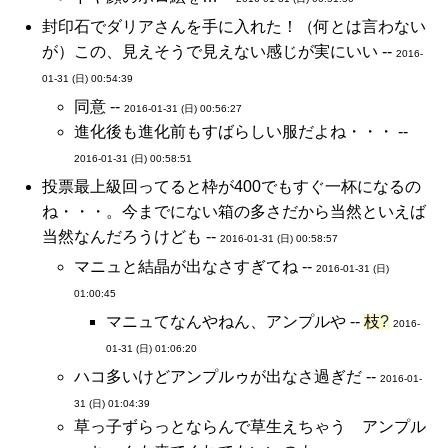
封印石でダリアさんを手に入れた！（何とは言わない
が）この、見えそうで見えない感じが実にいい --
2016-
01-31 (日) 00:54:39
同意 --
2016-01-31 (日) 00:56:27
進化後も進化前もすばらしい服だよね・・・ --
2016-01-31 (日) 00:58:51
投票最上級回ってると枠が400でもすぐ一杯になるの
ね・・・。今までにない箱の多さだから当然といえば
当然なんだろうけども --
2016-01-31 (日) 00:58:57
マニュと結晶が出なさすぎてね --
2016-01-31 (日)
01:00:45
マニュてなんやねん、アンプルや --
枝
?
2016-
01-31 (日) 01:06:20
ハコ多いけどアンプルゥが出なさ過ぎだ --
2016-01-
31 (日) 01:04:39
草っ子ずらっとならんで草生えちゃう アンプル