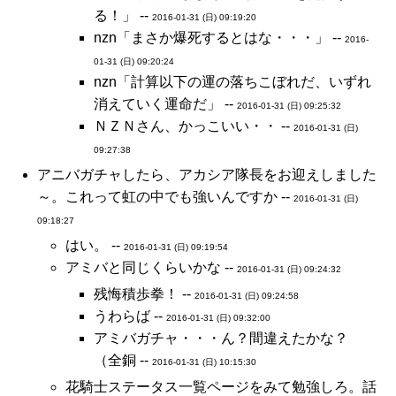
る！」 --
2016-01-31 (日) 09:19:20
nzn「まさか爆死するとはな・・・」 --
2016-
01-31 (日) 09:20:24
nzn「計算以下の運の落ちこぼれだ、いずれ
消えていく運命だ」 --
2016-01-31 (日) 09:25:32
ＮＺＮさん、かっこいい・・ --
2016-01-31 (日)
09:27:38
アニバガチャしたら、アカシア隊長をお迎えしました
～。これって虹の中でも強いんですか --
2016-01-31 (日)
09:18:27
はい。 --
2016-01-31 (日) 09:19:54
アミバと同じくらいかな --
2016-01-31 (日) 09:24:32
残悔積歩拳！ --
2016-01-31 (日) 09:24:58
うわらば --
2016-01-31 (日) 09:32:00
アミバガチャ・・・ん？間違えたかな？
（全銅 --
2016-01-31 (日) 10:15:30
花騎士ステータス一覧ページをみて勉強しろ。話