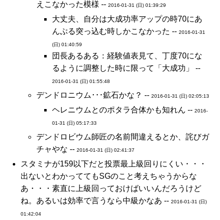
えこなかった模様 --
2016-01-31 (日) 01:39:29
大丈夫、自分は大成功率アップの時70にあ
んぷる突っ込む時しかこなかった --
2016-01-31
(日) 01:40:59
団長あるある：経験値表見て、丁度70にな
るように調整した時に限って「大成功」 --
2016-01-31 (日) 01:55:48
デンドロニウム･･･鉱石かな？ --
2016-01-31 (日) 02:05:13
ヘレニウムとのポタラ合体かも知れん --
2016-
01-31 (日) 05:17:33
デンドロビウム師匠の名前間違えるとか、詫びガ
チャやな --
2016-01-31 (日) 02:41:37
スタミナが159以下だと投票最上級回りにくい・・・
出ないとわかっててもSGのこと考えちゃうからな
あ・・・素直に上級回っておけばいいんだろうけど
ね。あるいは効率で言うなら中級かなあ --
2016-01-31 (日)
01:42:04