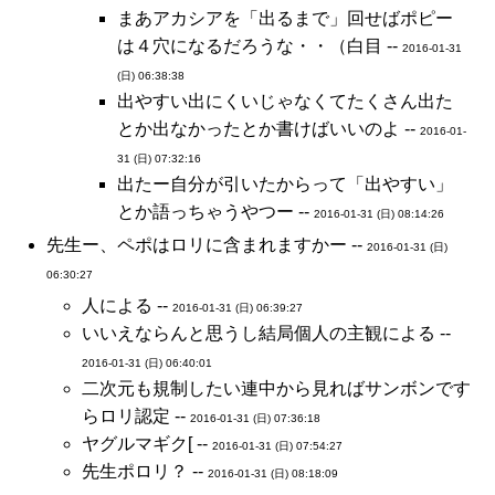
まあアカシアを「出るまで」回せばポピー
は４穴になるだろうな・・（白目 --
2016-01-31
(日) 06:38:38
出やすい出にくいじゃなくてたくさん出た
とか出なかったとか書けばいいのよ --
2016-01-
31 (日) 07:32:16
出たー自分が引いたからって「出やすい」
とか語っちゃうやつー --
2016-01-31 (日) 08:14:26
先生ー、ペポはロリに含まれますかー --
2016-01-31 (日)
06:30:27
人による --
2016-01-31 (日) 06:39:27
いいえならんと思うし結局個人の主観による --
2016-01-31 (日) 06:40:01
二次元も規制したい連中から見ればサンボンです
らロリ認定 --
2016-01-31 (日) 07:36:18
ヤグルマギク[ --
2016-01-31 (日) 07:54:27
先生ポロリ？ --
2016-01-31 (日) 08:18:09