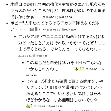
木曜日に参戦して初の強化素材集めクエだし配布石を
突っ込みたいところだけど、魔属性が多いので水曜ま
でお預けかぁ。 --
2016-01-31 (日) 02:22:58
ポピー5人来たのでそろそろアカシア隊長をくださ
い・・・（白目） --
2016-01-31 (日) 02:42:20
アカシア狙いでニコニコに動画上げてる2人は10
万ピッたしと片方はそれ以上かかってたぞ！ここ
まで行くと出るまでやらんと…ってなるわな --
2016-01-31 (日) 02:54:35
この感じだと自分は10万を上回っても出な
いかもしれんねぇ・・・ --
木主
?
2016-01-31 (日)
02:59:30
うへぇ…SP来たら確実に貰える嫁オンシや
サクランボと組ませて最強デバフパ！とか
考えるとここで引いときたい気持ちは死ぬ
ほどわかるな…まあ無理はしないでな☆ --
枝
?
2016-01-31 (日) 03:03:38