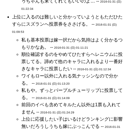
ゥちゃんも来てくれてもいいのよ… --
2016-01-31 (日)
01:22:34
上位に入るのは難しいと分かっていようともただひた
すらにスズランへ投票券をささげる。 --
2016-01-31 (日)
01:09:53
私も基本投票は嫁一択だから気持はよく分かるつ
もりかなあ。 --
2016-01-31 (日) 01:11:21
順位確認するのをやめてひたすらヘレニウムに投
票してる。諦めて他のキャラに入れるより一番好
きなキャラに投票したい --
2016-01-31 (日) 01:12:34
ワイもロー以外に入れる気ナッシンなので分か
る。 --
2016-01-31 (日) 01:13:20
私もや。ずっとパープルチューリップに投票して
る。 --
2016-01-31 (日) 01:14:09
前回のイベも含めてキルたん以外は1票も入れて
ません --
2016-01-31 (日) 01:24:29
上位に応援したい子はいるけどランキングに影響
無いだろうしうちも嫁にぶっこんでる --
2016-01-31