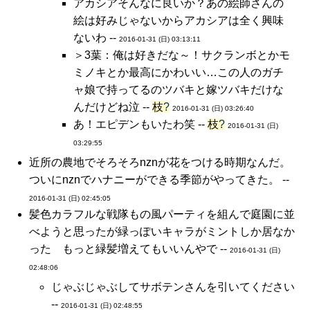
アカシアそんなに良いか？あの絵師さんの
絵は好みじゃないからアカシアは全く興味
ないわ --
2016-01-31 (日) 03:13:11
＞3葉：俺は好きだな～！サクランボとかモ
ミノキとか最高にかわいい…この人のガチ
ャ娘で持ってるのツバキと嫁ツバキだけな
んだけどね泣 --
枝
?
2016-01-31 (日) 03:26:40
あ！エピデンもいたわ笑 --
枝
?
2016-01-31 (日)
03:29:55
近所の農地でそろそろnznが花をつける時期なんだ。
ついにnznでハナニーができる季節がやってきた。 --
2016-01-31 (日) 02:45:05
髪色カラフルな戦隊もの風パーティを組んで庭園に並
べようと思ったが緑っぽいキャラがミントしか居なか
った もっと緑髪増えてもいいんやで --
2016-01-31 (日)
02:48:06
じゃぶじゃぶしてサボテンさんを引いてください
--
2016-01-31 (日) 02:48:55