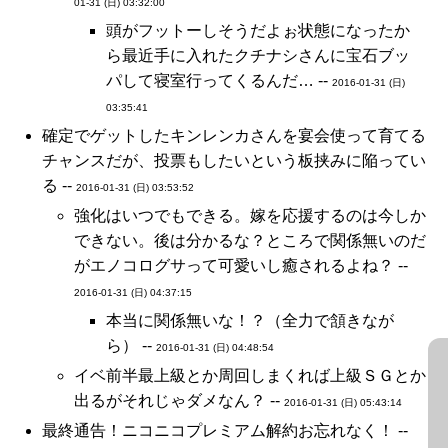
01-31 (日) 03:32:00
頭がフットーしそうだよぉ状態になったか
ら最近手に入れたクチナシさんに宝石ブッ
パして寝室行ってくるんだ… --
2016-01-31 (日)
03:35:41
確定でゲットしたキンレンカさんを宴会使って育てる
チャンスだが、投票もしたいという板挟みに陥ってい
る --
2016-01-31 (日) 03:53:52
強化はいつでもできる。嫁を応援するのは今しか
できない。後は分かるな？ところで関係無いのだ
がエノコログサって可愛いし癒されるよね？ --
2016-01-31 (日) 04:37:15
本当に関係無いな！？（全力で頷きなが
ら） --
2016-01-31 (日) 04:48:54
イベ前半最上級とか周回しまくれば上級ＳＧとか
出るがそれじゃダメなん？ --
2016-01-31 (日) 05:43:14
最終通告！ニコニコプレミアム解約お忘れなく！ --