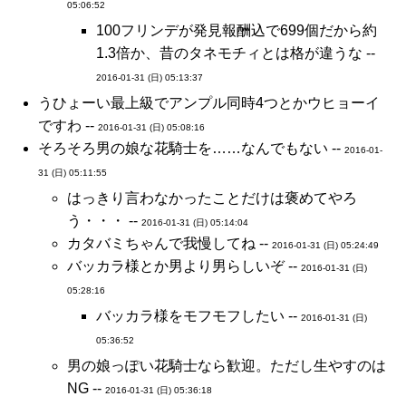
05:06:52
100フリンデが発見報酬込で699個だから約
1.3倍か、昔のタネモチィとは格が違うな --
2016-01-31 (日) 05:13:37
うひょーい最上級でアンプル同時4つとかウヒョーイ
ですわ --
2016-01-31 (日) 05:08:16
そろそろ男の娘な花騎士を……なんでもない --
2016-01-
31 (日) 05:11:55
はっきり言わなかったことだけは褒めてやろ
う・・・ --
2016-01-31 (日) 05:14:04
カタバミちゃんで我慢してね --
2016-01-31 (日) 05:24:49
バッカラ様とか男より男らしいぞ --
2016-01-31 (日)
05:28:16
バッカラ様をモフモフしたい --
2016-01-31 (日)
05:36:52
男の娘っぽい花騎士なら歓迎。ただし生やすのは
NG --
2016-01-31 (日) 05:36:18