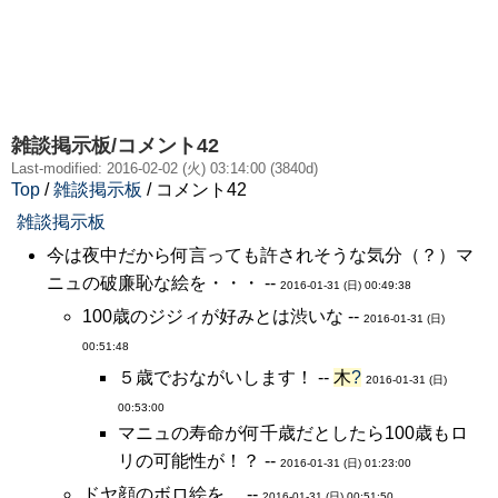
雑談掲示板/コメント42
Last-modified: 2016-02-02 (火) 03:14:00 (3840d)
Top
/
雑談掲示板
/ コメント42
雑談掲示板
今は夜中だから何言っても許されそうな気分（？）マ
ニュの破廉恥な絵を・・・ --
2016-01-31 (日) 00:49:38
100歳のジジィが好みとは渋いな --
2016-01-31 (日)
00:51:48
５歳でおながいします！ --
木
?
2016-01-31 (日)
00:53:00
マニュの寿命が何千歳だとしたら100歳もロ
リの可能性が！？ --
2016-01-31 (日) 01:23:00
ドヤ顔のボロ絵を… --
2016-01-31 (日) 00:51:50