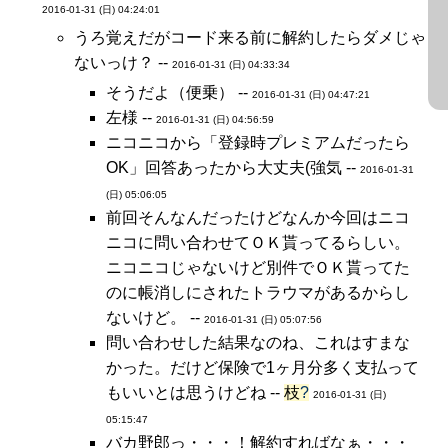
2016-01-31 (日) 04:24:01
うろ覚えだがコード来る前に解約したらダメじゃ
ないっけ？ --
2016-01-31 (日) 04:33:34
そうだよ（便乗） --
2016-01-31 (日) 04:47:21
左様 --
2016-01-31 (日) 04:56:59
ニコニコから「登録時プレミアムだったら
OK」回答あったから大丈夫(強気 --
2016-01-31
(日) 05:06:05
前回そんなんだったけどなんか今回はニコ
ニコに問い合わせてＯＫ貰ってるらしい。
ニコニコじゃないけど別件でＯＫ貰ってた
のに帳消しにされたトラウマがあるからし
ないけど。 --
2016-01-31 (日) 05:07:56
問い合わせした結果なのね、これはすまな
かった。だけど保険で1ヶ月分多く支払って
もいいとは思うけどね --
枝
?
2016-01-31 (日)
05:15:47
バカ野郎っ・・・！解約すればなぁ・・・