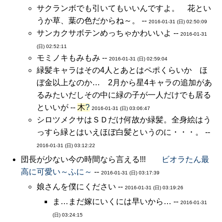
サクランボでも引いてもいいんですよ。 花とい
うか草、葉の色だからね～。 --
2016-01-31 (日) 02:50:09
サンカクサボテンめっちゃかわいいよ --
2016-01-31
(日) 02:52:11
モミノキもみもみ --
2016-01-31 (日) 02:59:04
緑髪キャラはその4人とあとはペポくらいか ほ
ぼ金以上なのか… 2月から星4キャラの追加があ
るみたいだしその中に緑の子が一人だけでも居る
といいが --
木
?
2016-01-31 (日) 03:06:47
シロツメクサはＳＤだけ何故か緑髪。全身絵はう
っすら緑とはいえほぼ白髪というのに・・・。 --
2016-01-31 (日) 03:12:22
団長が少ない今の時間なら言える!!!
ビオラたん最
高に可愛い～ふに～
--
2016-01-31 (日) 03:17:39
娘さんを僕にください --
2016-01-31 (日) 03:19:26
ま…まだ嫁にいくには早いから… --
2016-01-31
(日) 03:24:15