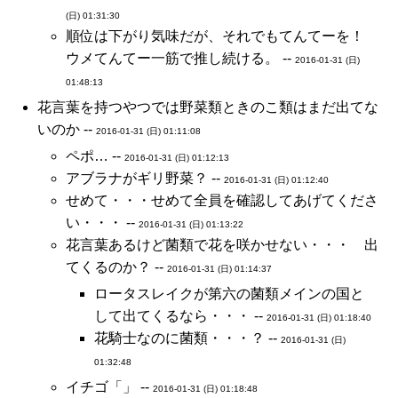
(日) 01:31:30
順位は下がり気味だが、それでもてんてーを！
ウメてんてー一筋で推し続ける。 --
2016-01-31 (日)
01:48:13
花言葉を持つやつでは野菜類ときのこ類はまだ出てな
いのか --
2016-01-31 (日) 01:11:08
ペポ… --
2016-01-31 (日) 01:12:13
アブラナがギリ野菜？ --
2016-01-31 (日) 01:12:40
せめて・・・せめて全員を確認してあげてくださ
い・・・ --
2016-01-31 (日) 01:13:22
花言葉あるけど菌類で花を咲かせない・・・ 出
てくるのか？ --
2016-01-31 (日) 01:14:37
ロータスレイクが第六の菌類メインの国と
して出てくるなら・・・ --
2016-01-31 (日) 01:18:40
花騎士なのに菌類・・・？ --
2016-01-31 (日)
01:32:48
イチゴ「」 --
2016-01-31 (日) 01:18:48