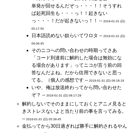
単発が回せるんだぞっ・・・！！そうすれ
ば起死回生も・・・っ！！起きない
っ・・・！だが起きないっ！！ --
2016-01-31 (日)
05:17:50
日本語読めない奴らいてワロタ --
2016-01-31 (日)
06:06:45
そのニコへの問い合わせの時期ってさあ
「コード到達前に解約した場合は無効にな
る場合があります」ってニコが言う前の回
答なんだよね。だから信用できないと思っ
てる。（個人の感想です --
2016-01-31 (日) 06:18:19
いや、俺は放送終わってから問い合わせた
ぞ？ --
2016-01-31 (日) 08:17:29
解約しないでそのままにしておくとアニメ見ると
きストレスないよと当たり前の事を言ってみる。
--
2016-01-31 (日) 05:39:45
金払ってから30日過ぎれば勝手に解約されるやん