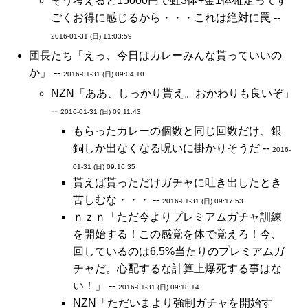
そう考えると15000円で虹3体+金1体確定ってす
ごくお得に感じるから・・・これは絶対に罠 --
2016-01-31 (日) 11:03:59
団長たち「えっ、今日はカレーみんな貰っていいの
か」 --
2016-01-31 (日) 09:04:10
NZN「ああ、しっかり貰え。おかわりも良いぞ」
--
2016-01-31 (日) 09:11:43
もらったカレーの個数と同じ回数だけ、銀
銅しか出なくなる呪いに掛かりそうだ --
2016-
01-31 (日) 09:16:35
貰えば貰っただけガチャに吐き出したとき
苦しむな・・・ --
2016-01-31 (日) 09:17:53
ｎｚｎ「ただ今よりプレミアムガチャ訓練
を開始する！この感覚を体で覚えろ！今、
回しているのは6.5%当たりのプレミアムガ
チャだ。心配するな計算上爆死する事はな
い！」 --
2016-01-31 (日) 09:18:14
NZN「ただいまより強制ガチャを開始す