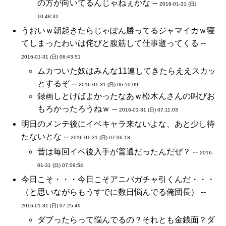
の方が向いてるんじゃねぇかな --
2016-01-31 (日)
10:48:32
うおいｗ朝起きたらじゃぽん勝ってるジャマイカｗ寝
てしまったわいは侘びと腹筋して仕事逝ってくる --
2016-01-31 (日) 06:43:51
ムカついた奴はみんな11連してきたらええスカッ
とするぞ --
2016-01-31 (日) 06:50:09
録画しとけばよかったなあｗ松木んさんの叫びお
もろかったろうねｗ --
2016-01-31 (日) 07:11:03
明日のメンテ後にイベキャラ来ないよな、あと少し待
たないとな --
2016-01-31 (日) 07:06:13
昔は毎回イベ後入手が普通だったんだぜ？ --
2016-
01-31 (日) 07:09:54
今日こそ・・・今日こそアニバガチャ引くんだ・・・
（と思いながらもうすでに数日悩んでる俺団長） --
2016-01-31 (日) 07:25:49
ダブったらって悩んでるの？それとも金銭面？ダ