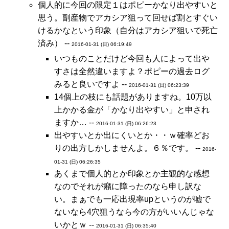
個人的に今回の限定１はポピーかなり出やすいと
思う。副産物でアカシア狙って回せば割とすぐい
けるかなという印象（自分はアカシア狙いで死亡
済み） --
2016-01-31 (日) 06:19:49
いつものことだけど今回も人によって出や
すさは全然違いますよ？ポピーの過去ログ
みると良いですよ --
2016-01-31 (日) 06:23:39
14個上の枝にも話題がありますね。10万以
上かかる金が「かなり出やすい」と申され
ますか… --
2016-01-31 (日) 06:26:23
出やすいとか出にくいとか・・ｗ確率どお
りの出方しかしませんよ。６％です。 --
2016-
01-31 (日) 06:26:35
あくまで個人的とか印象とか主観的な感想
なのでそれが癪に障ったのなら申し訳な
い。まぁでも一応出現率upというのが嘘で
ないなら4穴狙うなら今の方がいいんじゃな
いかとｗ --
2016-01-31 (日) 06:35:40