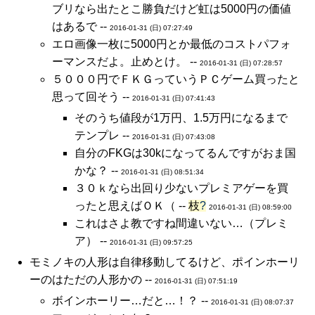
ブリなら出たとこ勝負だけど虹は5000円の価値
はあるで --
2016-01-31 (日) 07:27:49
エロ画像一枚に5000円とか最低のコストパフォ
ーマンスだよ。止めとけ。 --
2016-01-31 (日) 07:28:57
５０００円でＦＫＧっていうＰＣゲーム買ったと
思って回そう --
2016-01-31 (日) 07:41:43
そのうち値段が1万円、1.5万円になるまで
テンプレ --
2016-01-31 (日) 07:43:08
自分のFKGは30kになってるんですがおま国
かな？ --
2016-01-31 (日) 08:51:34
３０ｋなら出回り少ないプレミアゲーを買
ったと思えばＯＫ（ --
枝
?
2016-01-31 (日) 08:59:00
これはさよ教ですね間違いない…（プレミ
ア） --
2016-01-31 (日) 09:57:25
モミノキの人形は自律移動してるけど、ポインホーリ
ーのはただの人形かの --
2016-01-31 (日) 07:51:19
ボインホーリー…だと…！？ --
2016-01-31 (日) 08:07:37