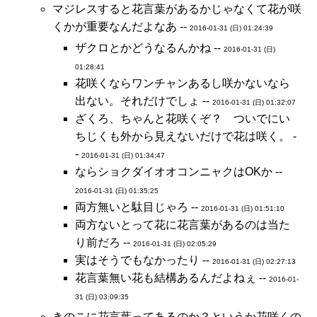
マジレスすると花言葉があるかじゃなくて花が咲
くかが重要なんだよなあ --
2016-01-31 (日) 01:24:39
ザクロとかどうなるんかね --
2016-01-31 (日)
01:28:41
花咲くならワンチャンあるし咲かないなら
出ない。それだけでしょ --
2016-01-31 (日) 01:32:07
ざくろ、ちゃんと花咲くぞ？ ついでにい
ちじくも外から見えないだけで花は咲く。 -
-
2016-01-31 (日) 01:34:47
ならショクダイオオコンニャクはOKか --
2016-01-31 (日) 01:35:25
両方無いと駄目じゃろ --
2016-01-31 (日) 01:51:10
両方ないとって花に花言葉があるのは当た
り前だろ --
2016-01-31 (日) 02:05:29
実はそうでもなかったり --
2016-01-31 (日) 02:27:13
花言葉無い花も結構あるんだよねぇ --
2016-01-
31 (日) 03:09:35
きのこに花言葉ってあるのか？というか花咲くの