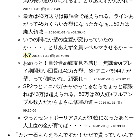
気の長い道のりになるよ。とりあえずがんがれ --
2016-01-31 (日) 08:31:49
最近は43万辺りは微課金で越えられる。ラインあ
がって45万くらいが壁になったかなぁ…50万は
廃人領域 --
2016-01-31 (日) 08:36:45
いつの間にか壁の位置が変わっていたの
か・・・。とりあえず全員レベルマさせるか～ --
木
?
2016-01-31 (日) 08:50:55
おめっと！自分含め戦友見る感じ、無課金orプレ
イ期間短い団長は42万が壁、SPアニバ勢44万が
壁、って傾向かな。頑張れ～ --
2016-01-31 (日) 09:02:23
SP2つとアニバガチャやってるならちょっと頑張
れば43万は超えられる。50万は20人虹+フルアン
プル数人だからまさに修羅の道 --
2016-01-31 (日)
09:10:09
やっとセントポーリアさんが20位になったあと一
人上位の金が育てば・・・ --
2016-01-31 (日) 10:33:41
「カレー石もらえるんですか！ただで貰っていいんで