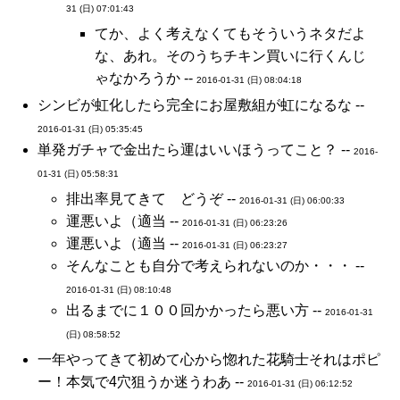
31 (日) 07:01:43
てか、よく考えなくてもそういうネタだよ
な、あれ。そのうちチキン買いに行くんじ
ゃなかろうか --
2016-01-31 (日) 08:04:18
シンビが虹化したら完全にお屋敷組が虹になるな --
2016-01-31 (日) 05:35:45
単発ガチャで金出たら運はいいほうってこと？ --
2016-
01-31 (日) 05:58:31
排出率見てきて どうぞ --
2016-01-31 (日) 06:00:33
運悪いよ（適当 --
2016-01-31 (日) 06:23:26
運悪いよ（適当 --
2016-01-31 (日) 06:23:27
そんなことも自分で考えられないのか・・・ --
2016-01-31 (日) 08:10:48
出るまでに１００回かかったら悪い方 --
2016-01-31
(日) 08:58:52
一年やってきて初めて心から惚れた花騎士それはポピ
ー！本気で4穴狙うか迷うわあ --
2016-01-31 (日) 06:12:52