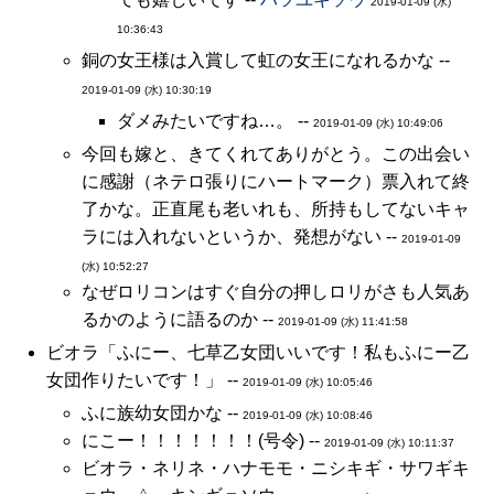
2019-01-09 (水)
10:36:43
銅の女王様は入賞して虹の女王になれるかな --
2019-01-09 (水) 10:30:19
ダメみたいですね…。 --
2019-01-09 (水) 10:49:06
今回も嫁と、きてくれてありがとう。この出会い
に感謝（ネテロ張りにハートマーク）票入れて終
了かな。正直尾も老いれも、所持もしてないキャ
ラには入れないというか、発想がない --
2019-01-09
(水) 10:52:27
なぜロリコンはすぐ自分の押しロリがさも人気あ
るかのように語るのか --
2019-01-09 (水) 11:41:58
ビオラ「ふにー、七草乙女団いいです！私もふにー乙
女団作りたいです！」 --
2019-01-09 (水) 10:05:46
ふに族幼女団かな --
2019-01-09 (水) 10:08:46
にこー！！！！！！！(号令) --
2019-01-09 (水) 10:11:37
ビオラ・ネリネ・ハナモモ・ニシキギ・サワギキ