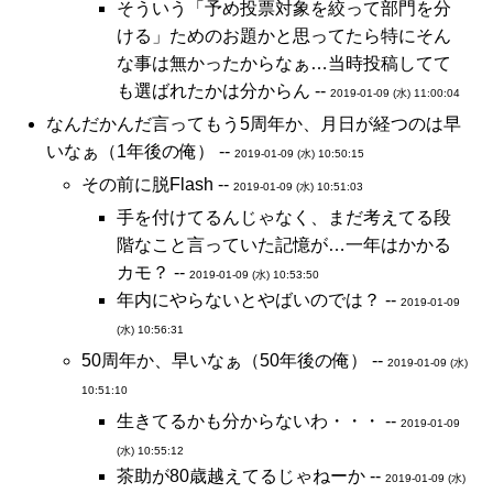
そういう「予め投票対象を絞って部門を分
ける」ためのお題かと思ってたら特にそん
な事は無かったからなぁ…当時投稿してて
も選ばれたかは分からん --
2019-01-09 (水) 11:00:04
なんだかんだ言ってもう5周年か、月日が経つのは早
いなぁ（1年後の俺） --
2019-01-09 (水) 10:50:15
その前に脱Flash --
2019-01-09 (水) 10:51:03
手を付けてるんじゃなく、まだ考えてる段
階なこと言っていた記憶が…一年はかかる
カモ？ --
2019-01-09 (水) 10:53:50
年内にやらないとやばいのでは？ --
2019-01-09
(水) 10:56:31
50周年か、早いなぁ（50年後の俺） --
2019-01-09 (水)
10:51:10
生きてるかも分からないわ・・・ --
2019-01-09
(水) 10:55:12
茶助が80歳越えてるじゃねーか --
2019-01-09 (水)