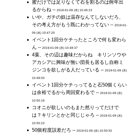
蜜だけでは足りなくて石を割るのは例年出
るからね --
2019-01-09 (水) 10:46:23
いや、ガチの奴は温存なんてしないだろ、
その考え方がもう既にわかってない --
2019-01-
09 (水) 10:47:20
イベント1回分ケチったところで何も変わら
ん --
2019-01-09 (水) 10:48:37
4葉、その辺は趣味だからね キリンソウや
アカシアに興味が無い団長も居るし自称ミ
ジンコを欲しがる人だっている --
2019-01-09 (水)
10:49:03
イベント1回分ケチっってると石50個くらい
は余裕でるから周回変わるで --
2019-01-09 (水)
10:50:19
コオニが欲しいのもまた然りってだけで
は？キリンとかと同じじゃろ --
2019-01-09 (水)
10:50:23
50個程度誤差だろ --
2019-01-09 (水) 10:50:52