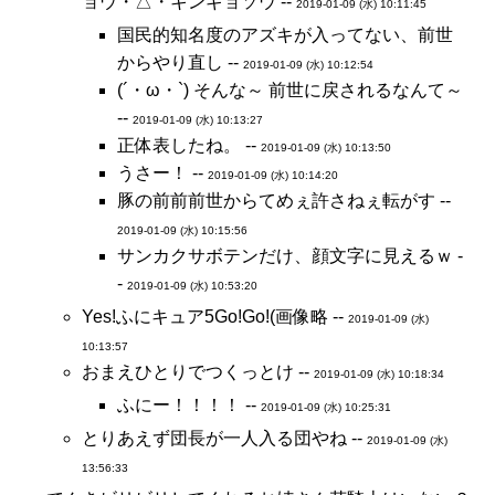
ョウ・△・キンギョソウ --
2019-01-09 (水) 10:11:45
国民的知名度のアズキが入ってない、前世
からやり直し --
2019-01-09 (水) 10:12:54
(´・ω・`) そんな～ 前世に戻されるなんて～
--
2019-01-09 (水) 10:13:27
正体表したね。 --
2019-01-09 (水) 10:13:50
うさー！ --
2019-01-09 (水) 10:14:20
豚の前前前世からてめぇ許さねぇ転がす --
2019-01-09 (水) 10:15:56
サンカクサボテンだけ、顔文字に見えるｗ -
-
2019-01-09 (水) 10:53:20
Yes!ふにキュア5Go!Go!(画像略 --
2019-01-09 (水)
10:13:57
おまえひとりでつくっとけ --
2019-01-09 (水) 10:18:34
ふにー！！！！ --
2019-01-09 (水) 10:25:31
とりあえず団長が一人入る団やね --
2019-01-09 (水)
13:56:33