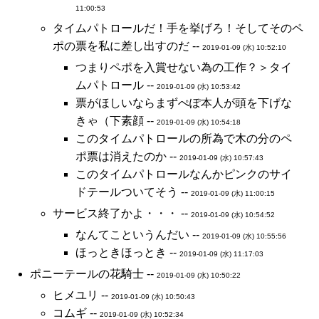
11:00:53
タイムパトロールだ！手を挙げろ！そしてそのペ
ポの票を私に差し出すのだ --
2019-01-09 (水) 10:52:10
つまりペポを入賞せない為の工作？＞タイ
ムパトロール --
2019-01-09 (水) 10:53:42
票がほしいならまずぺぽ本人が頭を下げな
きゃ（下素顔 --
2019-01-09 (水) 10:54:18
このタイムパトロールの所為で木の分のペ
ポ票は消えたのか --
2019-01-09 (水) 10:57:43
このタイムパトロールなんかピンクのサイ
ドテールついてそう --
2019-01-09 (水) 11:00:15
サービス終了かよ・・・ --
2019-01-09 (水) 10:54:52
なんてこというんだい --
2019-01-09 (水) 10:55:56
ほっときほっとき --
2019-01-09 (水) 11:17:03
ポニーテールの花騎士 --
2019-01-09 (水) 10:50:22
ヒメユリ --
2019-01-09 (水) 10:50:43
コムギ --
2019-01-09 (水) 10:52:34