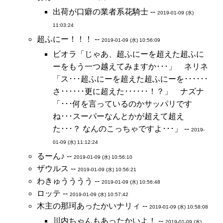
出荷が口癖の業者系花騎士 --
2019-01-09 (水)
11:03:24
超ふにー！！！ --
2019-01-09 (水) 10:56:09
ビオラ「じゃあ、超ふにーを超えた超ふに
ーをもう一つ越えてみますか･･･」 ネリネ
「ス･･･超ふにーを超えた超ふにーを･･････
さ･･････更に超えた･･････！？」 ナズナ
「･･･何を言っているのかサッパリです
ね･･･スーパーなんとかが超えて超え
た･･･？ なんのこっちゃですよ･･･」 --
2019-
01-09 (水) 11:12:24
るーん♪ --
2019-01-09 (水) 10:56:10
ザウルス --
2019-01-09 (水) 10:56:21
わきゅうううう --
2019-01-09 (水) 10:56:48
ロッテ --
2019-01-09 (水) 10:57:42
木主の那珂あったかいナリィ --
2019-01-09 (水) 10:58:08
川内ちゃんもあったかいよ！ --
2019-01-09 (水)