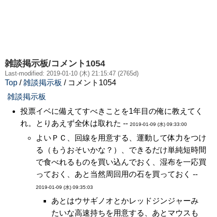
雑談掲示板/コメント1054
Last-modified: 2019-01-10 (木) 21:15:47 (2765d)
Top
/
雑談掲示板
/ コメント1054
雑談掲示板
投票イベに備えてすべきことを1年目の俺に教えてく
れ。とりあえず全休は取れた --
2019-01-09 (水) 09:33:00
よいＰＣ、回線を用意する、運動して体力をつけ
る（もうおそいかな？）、できるだけ単純短時間
で食べれるものを買い込んでおく、湿布を一応買
っておく、あと当然周回用の石を買っておく --
2019-01-09 (水) 09:35:03
あとはウサギノオとかレッドジンジャーみ
たいな高速持ちを用意する、あとマウスも