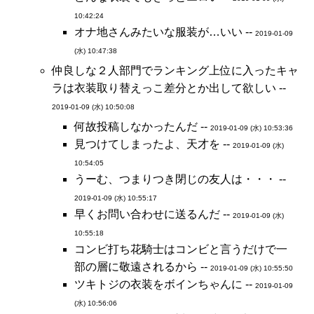
10:42:24
オナ地さんみたいな服装が…いい --
2019-01-09
(水) 10:47:38
仲良しな２人部門でランキング上位に入ったキャ
ラは衣装取り替えっこ差分とか出して欲しい --
2019-01-09 (水) 10:50:08
何故投稿しなかったんだ --
2019-01-09 (水) 10:53:36
見つけてしまったよ、天才を --
2019-01-09 (水)
10:54:05
うーむ、つまりつき閉じの友人は・・・ --
2019-01-09 (水) 10:55:17
早くお問い合わせに送るんだ --
2019-01-09 (水)
10:55:18
コンビ打ち花騎士はコンビと言うだけで一
部の層に敬遠されるから --
2019-01-09 (水) 10:55:50
ツキトジの衣装をボインちゃんに --
2019-01-09
(水) 10:56:06