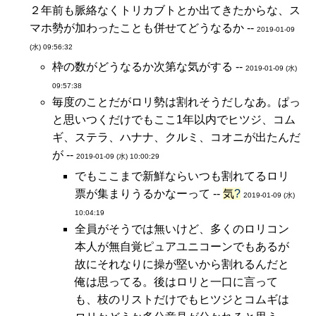
２年前も脈絡なくトリカブトとか出てきたからな、ス
マホ勢が加わったことも併せてどうなるか --
2019-01-09
(水) 09:56:32
枠の数がどうなるか次第な気がする --
2019-01-09 (水)
09:57:38
毎度のことだがロリ勢は割れそうだしなあ。ぱっ
と思いつくだけでもここ1年以内でヒツジ、コム
ギ、ステラ、ハナナ、クルミ、コオニが出たんだ
が --
2019-01-09 (水) 10:00:29
でもここまで新鮮ならいつも割れてるロリ
票が集まりうるかなーって --
気
?
2019-01-09 (水)
10:04:19
全員がそうでは無いけど、多くのロリコン
本人が無自覚ピュアユニコーンでもあるが
故にそれなりに操が堅いから割れるんだと
俺は思ってる。後はロリと一口に言って
も、枝のリストだけでもヒツジとコムギは