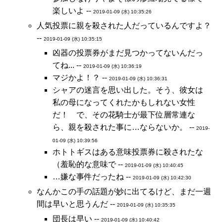
楽しいよ --
2019-01-09 (水) 10:35:26
人気投票に親を殺された人だっているんですよ？
--
2019-01-09 (水) 10:35:15
凶器の投票券がまだ見つかってないんだっ
てね... --
2019-01-09 (水) 10:36:19
マジかよ！？ --
2019-01-09 (水) 10:36:31
シャアの迷言を思い出した。そう、彼女は
私の母になってくれたかもしれない女性
だ！ で、その花騎士が最下位層常連な
ら、親を殺された事に…ならないか。 --
2019-
01-09 (水) 10:39:56
ホトトギスはある意味投票券に殺されたな
（羞恥的な意味で --
2019-01-09 (水) 10:40:45
…嫌な事件だったね --
2019-01-09 (水) 10:42:30
なんかこの手の話題が妙に出てるけど、まだ一週
間は早いと思うんだ --
2019-01-09 (水) 10:35:35
団長は早い --
2019-01-09 (水) 10:40:42