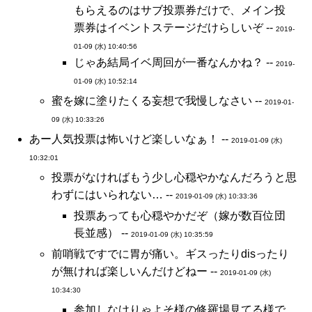
もらえるのはサブ投票券だけで、メイン投
票券はイベントステージだけらしいぞ --
2019-
01-09 (水) 10:40:56
じゃあ結局イベ周回が一番なんかね？ --
2019-
01-09 (水) 10:52:14
蜜を嫁に塗りたくる妄想で我慢しなさい --
2019-01-
09 (水) 10:33:26
あー人気投票は怖いけど楽しいなぁ！ --
2019-01-09 (水)
10:32:01
投票がなければもう少し心穏やかなんだろうと思
わずにはいられない… --
2019-01-09 (水) 10:33:36
投票あっても心穏やかだぞ（嫁が数百位団
長並感） --
2019-01-09 (水) 10:35:59
前哨戦ですでに胃が痛い。ギスったりdisったり
が無ければ楽しいんだけどねー --
2019-01-09 (水)
10:34:30
参加しなけりゃよそ様の修羅場見てる様で