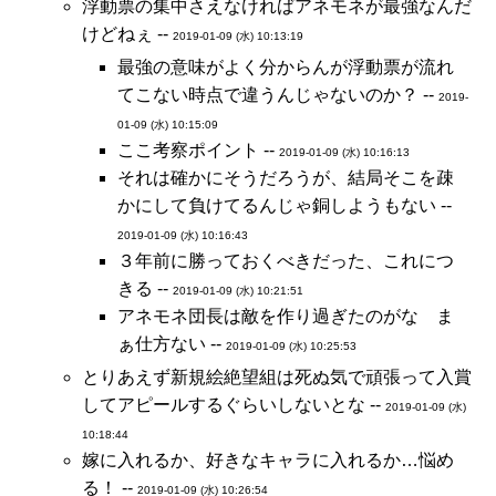
浮動票の集中さえなければアネモネが最強なんだ
けどねぇ --
2019-01-09 (水) 10:13:19
最強の意味がよく分からんが浮動票が流れ
てこない時点で違うんじゃないのか？ --
2019-
01-09 (水) 10:15:09
ここ考察ポイント --
2019-01-09 (水) 10:16:13
それは確かにそうだろうが、結局そこを疎
かにして負けてるんじゃ銅しようもない --
2019-01-09 (水) 10:16:43
３年前に勝っておくべきだった、これにつ
きる --
2019-01-09 (水) 10:21:51
アネモネ団長は敵を作り過ぎたのがな ま
ぁ仕方ない --
2019-01-09 (水) 10:25:53
とりあえず新規絵絶望組は死ぬ気で頑張って入賞
してアピールするぐらいしないとな --
2019-01-09 (水)
10:18:44
嫁に入れるか、好きなキャラに入れるか…悩め
る！ --
2019-01-09 (水) 10:26:54