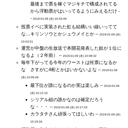
最後まで票を稼ぐマジキチで構成されてる
から浮動票がはいってるようにみえるだけ -
-
2019-01-09 (水) 10:53:49
投票イベに実装された虹も結構いい線いってて
な…キリンソウとかシュウメイとか --
2019-01-09 (水)
10:03:51
運営が中盤の生放送で本開花発表した奴が１位に
なるよ（２年前） --
2019-01-09 (水) 10:08:32
毎年下がってる今年のワーストは何票になるか
な さすがに4桁とかはいかないよな --
2019-01-09
(水) 10:09:49
最下位が誰になるのか実は楽しみ --
2019-01-09
(水) 10:12:10
シリアル組の誰かなのは確定だろう
な・・・ --
2019-01-09 (水) 10:17:43
カラタチさん頑張ってほしいわ --
2019-01-09 (水)
10:19:34