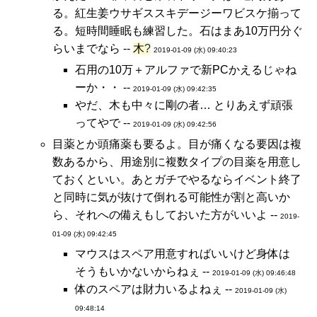
る。紅生姜ウサギススキデージーワビスケ揃って
る。短時間睡眠も練習した。石はまあ10万円分ぐ
らいまでなら --
木
?
2019-01-09 (水) 09:40:23
石用の10万＋アルファで新PCかえるじゃね
ーか・・ --
2019-01-09 (水) 09:42:35
やだ、木も中々に剛の者… とりあえず頑張
ってやで --
2019-01-09 (水) 09:42:56
目薬とか頭痛薬も要るよ。目が痛くなる要因は複
数あるから、用途別に複数タイプの目薬を用意し
ておくといい。あとガチでやるならイベント終了
と同時に気が抜けて倒れる可能性が割と高いか
ら、それへの備えもしておいた方がいいよ --
2019-
01-09 (水) 09:42:45
マウスはスペア用意すればいいけど身体は
そうもいかないからねぇ --
2019-01-09 (水) 09:46:48
体のスペアは財力いるよねぇ --
2019-01-09 (水)
09:48:14