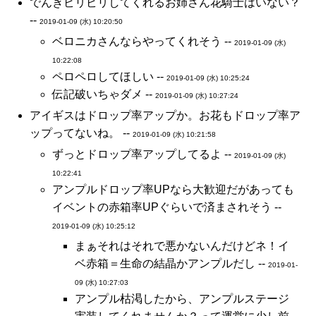
でんきビリビリしてくれるお姉さん花騎士はいない？
--
2019-01-09 (水) 10:20:50
ベロニカさんならやってくれそう --
2019-01-09 (水)
10:22:08
ペロペロしてほしい --
2019-01-09 (水) 10:25:24
伝記破いちゃダメ --
2019-01-09 (水) 10:27:24
アイギスはドロップ率アップか。お花もドロップ率ア
ップってないね。 --
2019-01-09 (水) 10:21:58
ずっとドロップ率アップしてるよ --
2019-01-09 (水)
10:22:41
アンプルドロップ率UPなら大歓迎だがあっても
イベントの赤箱率UPぐらいで済まされそう --
2019-01-09 (水) 10:25:12
まぁそれはそれで悪かないんだけどネ！イ
ベ赤箱＝生命の結晶かアンプルだし --
2019-01-
09 (水) 10:27:03
アンプル枯渇したから、アンプルステージ