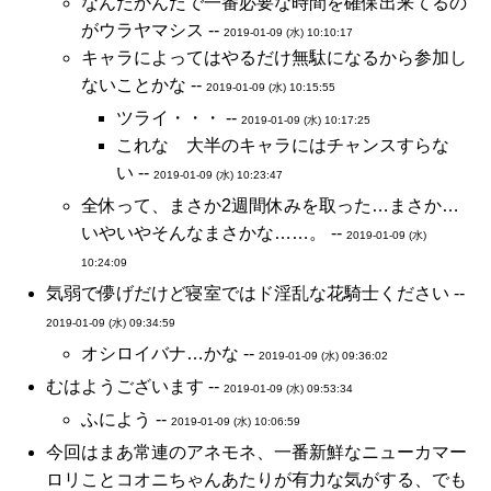
なんだかんだで一番必要な時間を確保出来てるの
がウラヤマシス --
2019-01-09 (水) 10:10:17
キャラによってはやるだけ無駄になるから参加し
ないことかな --
2019-01-09 (水) 10:15:55
ツライ・・・ --
2019-01-09 (水) 10:17:25
これな 大半のキャラにはチャンスすらな
い --
2019-01-09 (水) 10:23:47
全休って、まさか2週間休みを取った…まさか…
いやいやそんなまさかな……。 --
2019-01-09 (水)
10:24:09
気弱で儚げだけど寝室ではド淫乱な花騎士ください --
2019-01-09 (水) 09:34:59
オシロイバナ…かな --
2019-01-09 (水) 09:36:02
むはようございます --
2019-01-09 (水) 09:53:34
ふによう --
2019-01-09 (水) 10:06:59
今回はまあ常連のアネモネ、一番新鮮なニューカマー
ロリことコオニちゃんあたりが有力な気がする、でも