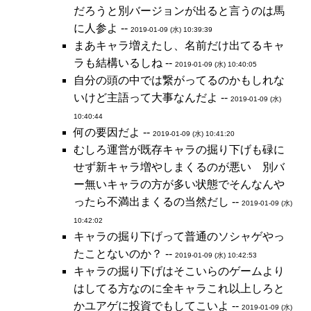
だろうと別バージョンが出ると言うのは馬
に人参よ --
2019-01-09 (水) 10:39:39
まあキャラ増えたし、名前だけ出てるキャ
ラも結構いるしね --
2019-01-09 (水) 10:40:05
自分の頭の中では繋がってるのかもしれな
いけど主語って大事なんだよ --
2019-01-09 (水)
10:40:44
何の要因だよ --
2019-01-09 (水) 10:41:20
むしろ運営が既存キャラの掘り下げも碌に
せず新キャラ増やしまくるのが悪い 別バ
ー無いキャラの方が多い状態でそんなんや
ったら不満出まくるの当然だし --
2019-01-09 (水)
10:42:02
キャラの掘り下げって普通のソシャゲやっ
たことないのか？ --
2019-01-09 (水) 10:42:53
キャラの掘り下げはそこいらのゲームより
はしてる方なのに全キャラこれ以上しろと
かユアゲに投資でもしてこいよ --
2019-01-09 (水)