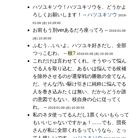
ハツユキソウ！ハツユキソウを、どうかよ
ろしくお願いします！ --
ハツユキソウ
2019-
01-09 (水) 10:28:00
お前もう別verあるだろ座ってろ --
2019-01-09
(水) 10:30:00
ふむう…いいよ。ハツユキ好きだし、全部
つっこむわ。 --
枝
?
2019-01-09 (水) 10:30:26
これだけは言わせてくれ。そうやって悩ん
でる人を取り込む、あるいは悩んでる候補
を除外させるのが選挙戦の勝敗の全てなん
だ。そんな汚い駆け引きに純粋に悩んでる
人を巻き込みたくは無い、だからどうか誰
の意図でもない、枝自身の心に従ってく
れ。 --
2019-01-09 (水) 10:30:53
私のネタ使ってるんだし1票くらいもらって
もいいじゃないですかぁ！……でも、団長
さんが私に全部くれるっていうなら、とっ
ても嬉しいです --
ハツユキソウ