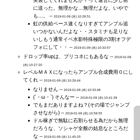
実装してくれませんか？って運営に少し前
に送った。無理かな…無理だよな。いやで
も…。 --
2019-01-09 (水) 10:28:51
虹の供給ペース速くなりすぎてアンプル追
いつかないんだよな・・スタミナも足りな
いしもう通常イベ水影特殊極限の3割オフデ
フォにして・・ --
2019-01-09 (水) 10:33:57
ドロップ率upは、プリコネにもあるな --
2019-01-09
(水) 10:27:20
レベルＭＡＸになったらアンプル合成費用０にし
てくれ --
2019-01-09 (水) 10:29:44
なりません --
2019-01-09 (水) 10:33:48
(´・ω・`) そんなー --
2019-01-09 (水) 10:41:39
でもまだありますよね？(その場でジャンプ
させながら) --
2019-01-09 (水) 10:58:55
ドル稼ぎで無駄に石割らせる為だから無理
だろうな、ソシャゲ全般の姑息なところだ
な --
2019-01-09 (水) 11:45:25