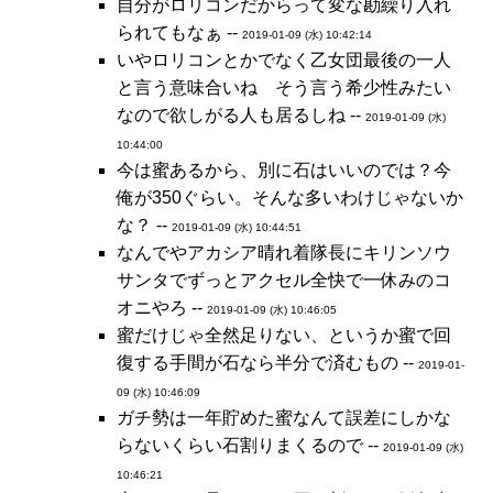
自分がロリコンだからって変な勘繰り入れ
られてもなぁ --
2019-01-09 (水) 10:42:14
いやロリコンとかでなく乙女団最後の一人
と言う意味合いね そう言う希少性みたい
なので欲しがる人も居るしね --
2019-01-09 (水)
10:44:00
今は蜜あるから、別に石はいいのでは？今
俺が350ぐらい。そんな多いわけじゃないか
な？ --
2019-01-09 (水) 10:44:51
なんでやアカシア晴れ着隊長にキリンソウ
サンタでずっとアクセル全快で一休みのコ
オニやろ --
2019-01-09 (水) 10:46:05
蜜だけじゃ全然足りない、というか蜜で回
復する手間が石なら半分で済むもの --
2019-01-
09 (水) 10:46:09
ガチ勢は一年貯めた蜜なんて誤差にしかな
らないくらい石割りまくるので --
2019-01-09 (水)
10:46:21