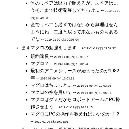
体のリペアは財力で賄えるが、スペアは…
今そこまで技術発展してたっけ… --
2019-01-09
(水) 09:49:38
金でリペアも必ずではないから無理はせん
ようにね 二度と戻って来ないものもある
でな --
2019-01-09 (水) 09:58:04
まずマクロの勉強をします --
2019-01-09 (水) 09:59:37
規約違反 --
2019-01-09 (水) 10:01:07
マグロ？ --
2019-01-09 (水) 10:02:24
最初のアニメシリーズが始まったのが1982
年 --
2019-01-09 (水) 10:03:11
マグロはちょっと… --
2019-01-09 (水) 10:03:26
マクロの空を貫いて --
2019-01-09 (水) 10:05:21
マクロはダメだからロボットアームにPC操
作させよう --
2019-01-09 (水) 10:12:15
マグロにPCの操作を教えればいいのか！？
--
2019-01-09 (水) 10:28:01