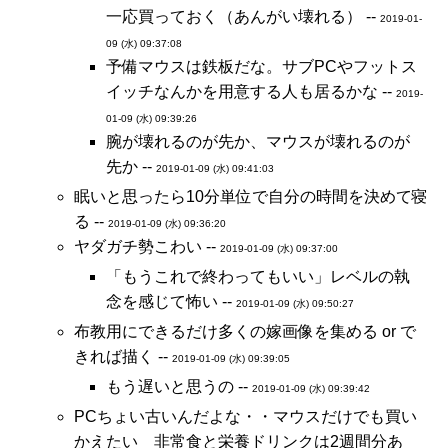
一応買っておく（あんがい壊れる） --
2019-01-
09 (水) 09:37:08
予備マウスは鉄板だな。サブPCやフットス
イッチなんかを用意する人も居るかな --
2019-
01-09 (水) 09:39:26
腕が壊れるのが先か、マウスが壊れるのが
先か --
2019-01-09 (水) 09:41:03
眠いと思ったら10分単位で自分の時間を決めて寝
る --
2019-01-09 (水) 09:36:20
ヤダガチ勢こわい --
2019-01-09 (水) 09:37:00
「もうこれで終わってもいい」レベルの執
念を感じて怖い --
2019-01-09 (水) 09:50:27
布教用にできるだけ多くの嫁画像を集める or で
きれば描く --
2019-01-09 (水) 09:39:05
もう遅いと思うの --
2019-01-09 (水) 09:39:42
PCちょい古いんだよな・・マウスだけでも買い
かえたい 非常食と栄養ドリンクは2週間分あ