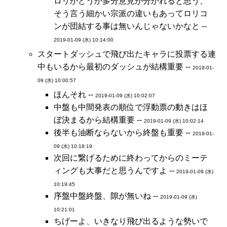
ロリかどうか多分意見が分かれると思う、
そう言う細かい宗派の違いもあってロリコ
ンが団結する事は無いんじゃないかなと --
2019-01-09 (水) 10:14:00
スタートダッシュで飛び出たキャラに投票する連
中もいるから最初のダッシュが結構重要 --
2019-01-
09 (水) 10:00:57
ほんそれ --
2019-01-09 (水) 10:02:07
中盤も中間発表の順位で浮動票の動きはほ
ぼ決まるから結構重要 --
2019-01-09 (水) 10:02:14
後半も油断ならないから終盤も重要 --
2019-01-
09 (水) 10:18:19
次回に繋げるために終わってからのミーテ
ィングも大事だと思うんですよ --
2019-01-09 (水)
10:19:45
序盤中盤終盤、隙が無いね --
2019-01-09 (水)
10:21:01
ちげーよ、いきなり飛び出るような勢いで