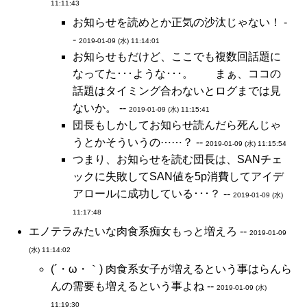
11:11:43
お知らせを読めとか正気の沙汰じゃない！ -
-
2019-01-09 (水) 11:14:01
お知らせもだけど、ここでも複数回話題に
なってた･･･ような･･･。 まぁ、ココの
話題はタイミング合わないとログまでは見
ないか。 --
2019-01-09 (水) 11:15:41
団長もしかしてお知らせ読んだら死んじゃ
うとかそういうの⋯⋯？ --
2019-01-09 (水) 11:15:54
つまり、お知らせを読む団長は、SANチェ
ックに失敗してSAN値を5p消費してアイデ
アロールに成功している･･･？ --
2019-01-09 (水)
11:17:48
エノテラみたいな肉食系痴女もっと増えろ --
2019-01-09
(水) 11:14:02
(´・ω・｀) 肉食系女子が増えるという事はらんら
んの需要も増えるという事よね --
2019-01-09 (水)
11:19:30