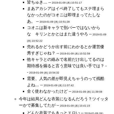
皆ちゅき… --
2019-01-09 (水) 10:51:17
まあアカシアはイベ終了してもステ埋まら
なかったのがコオニは即埋まってたしな
あ。 --
2019-01-09 (水) 10:51:28
コオニは新キャラで別バーではないから
な キリンとかとはまた違うやろ --
2019-01-09
(水) 10:52:22
売れるかどうか出す前にわかるとか運営優
秀すぎじゃね？ --
2019-01-09 (水) 10:52:59
他キャラとの絡みで名前だけ出してるのは
期待感を煽ると言う意味では良い手では？ -
-
2019-01-09 (水) 10:54:32
需要、人気の差が即見えちゃうのって残酷
よね… --
2019-01-09 (水) 11:07:42
全く使わなかったけど --
2019-01-09 (水) 11:39:08
今年は結局どんな衣装になるんだろう？ツイッタ
ーかで募集してたが --
2019-01-09 (水) 10:41:15
どんな衣装でもきっとエロい --
2019-01-09 (水)