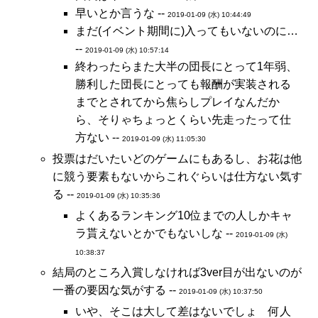
早いとか言うな --
2019-01-09 (水) 10:44:49
まだ(イベント期間に)入ってもいないのに…
--
2019-01-09 (水) 10:57:14
終わったらまた大半の団長にとって1年弱、
勝利した団長にとっても報酬が実装される
までとされてから焦らしプレイなんだか
ら、そりゃちょっとくらい先走ったって仕
方ない --
2019-01-09 (水) 11:05:30
投票はだいたいどのゲームにもあるし、お花は他
に競う要素もないからこれぐらいは仕方ない気す
る --
2019-01-09 (水) 10:35:36
よくあるランキング10位までの人しかキャ
ラ貰えないとかでもないしな --
2019-01-09 (水)
10:38:37
結局のところ入賞しなければ3ver目が出ないのが
一番の要因な気がする --
2019-01-09 (水) 10:37:50
いや、そこは大して差はないでしょ 何人