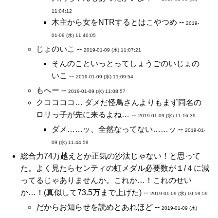
11:04:12
木主から女をNTRするとはこやつめ --
2019-
01-09 (水) 11:40:05
じょのいこ --
2019-01-09 (水) 11:07:21
そんのこといっとってしょうごのいじょの
いこ --
2019-01-09 (水) 11:09:54
もへー --
2019-01-09 (水) 11:08:57
クココココ… ダメだ怪鳥さんよりもまず同名の
ロリっ子が先に来るよね… --
2019-01-09 (水) 11:16:39
ダメ……ッ、全然なってない……ッ --
2019-01-
09 (水) 11:44:59
総合力74万越えとか正気の沙汰じゃない！と思って
た。よく見たらセンティの虹メダル必要数が１/４に減
ってるじゃありませんか。これか…！これのせい
か…！(真似して73.5万まで上げた) --
2019-01-09 (水) 10:59:59
だからお知らせを読めとあれほど --
2019-01-09 (水)