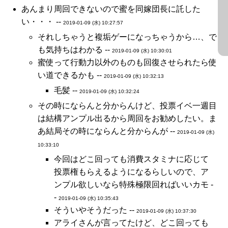
あんまり周回できないので蜜を同嫁団長に託した
い・・・ --
2019-01-09 (水) 10:27:57
それしちゃうと複垢ゲーになっちゃうから…、で
も気持ちはわかる --
2019-01-09 (水) 10:30:01
蜜使って行動力以外のものも回復させられたら使
い道できるかも --
2019-01-09 (水) 10:32:13
毛髪 --
2019-01-09 (水) 10:32:24
その時にならんと分からんけど、投票イベ一週目
は結構アンプル出るから周回をお勧めしたい。ま
あ結局その時にならんと分からんが --
2019-01-09 (水)
10:33:10
今回はどこ回っても消費スタミナに応じて
投票権もらえるようになるらしいので、ア
ンプル欲しいなら特殊極限回ればいいカモ -
-
2019-01-09 (水) 10:35:43
そういやそうだった --
2019-01-09 (水) 10:37:30
アライさんが言ってたけど、どこ回っても