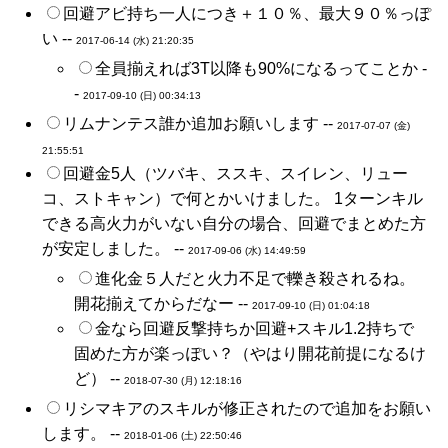
回避アビ持ち一人につき＋１０％、最大９０％っぽ
い --
2017-06-14 (水) 21:20:35
全員揃えれば3T以降も90%になるってことか -
-
2017-09-10 (日) 00:34:13
リムナンテス誰か追加お願いします --
2017-07-07 (金)
21:55:51
回避金5人（ツバキ、ススキ、スイレン、リュー
コ、ストキャン）で何とかいけました。 1ターンキル
できる高火力がいない自分の場合、回避でまとめた方
が安定しました。 --
2017-09-06 (水) 14:49:59
進化金５人だと火力不足で轢き殺されるね。
開花揃えてからだなー --
2017-09-10 (日) 01:04:18
金なら回避反撃持ちか回避+スキル1.2持ちで
固めた方が楽っぽい？（やはり開花前提になるけ
ど） --
2018-07-30 (月) 12:18:16
リシマキアのスキルが修正されたので追加をお願い
します。 --
2018-01-06 (土) 22:50:46