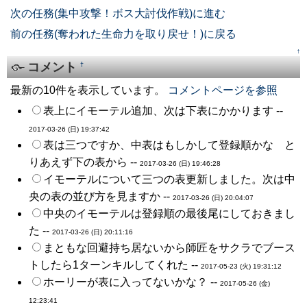
次の任務(集中攻撃！ボス大討伐作戦)に進む
前の任務(奪われた生命力を取り戻せ！)に戻る
↑
コメント
†
最新の10件を表示しています。
コメントページを参照
表上にイモーテル追加、次は下表にかかります --
2017-03-26 (日) 19:37:42
表は三つですか、中表はもしかして登録順かな と
りあえず下の表から --
2017-03-26 (日) 19:46:28
イモーテルについて三つの表更新しました。次は中
央の表の並び方を見ますか --
2017-03-26 (日) 20:04:07
中央のイモーテルは登録順の最後尾にしておきまし
た --
2017-03-26 (日) 20:11:16
まともな回避持ち居ないから師匠をサクラでブース
トしたら1ターンキルしてくれた --
2017-05-23 (火) 19:31:12
ホーリーが表に入ってないかな？ --
2017-05-26 (金)
12:23:41