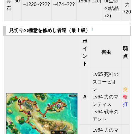
霊
50
156(3.120)
or生命
~1220~????
~474~???
石
の結晶
7200
x2)
↑
†
見切りの極意を修めし者達（最上級）
ポ
イ
弱
害虫
ン
点
ト
Lv65 死神の
スコーピオ
ン
突
A
Lv64 力のマ
斬
ンティス
打
Lv64 戦車の
アント
Lv64 力のマ