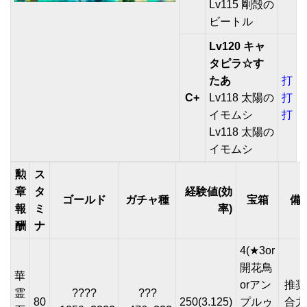
Lv115 剛殻の
ビートル
Lv120 キャ
タピラ☆す
たあ
打
C+
Lv118 太陽の
打
イモムシ
打
Lv118 太陽の
イモムシ
勲
ス
章
タ
経験値(効
ゴールド
ガチャ種
宝箱
備
報
ミ
率)
酬
ナ
4(★3or
開花鳥
華
orアン
推奨
霊
????
???
80
250(3.125)
プルゥ
合