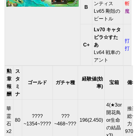
ンティス
斬
B
Lv65 剛殻の
魔
ビートル
Lv70 キャタ
ピラ☆すた
打
C+
あ
打
Lv64 戦車の
アント
勲
ス
章
タ
経験値(効
ゴールド
ガチャ種
宝箱
備
報
ミ
率)
酬
ナ
4(★3or
華
推
開花鳥
霊
????
???
総
80
196(2.450)
or生命
石
~1354~????
~468~???
の結晶
x2
9700
x3)