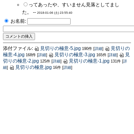
ってあったや、すいません見落としてまし
た。 --
2018-01-06 (土) 23:55:40
お名前:
添付ファイル:
見切りの極意-5.jpg
見切りの
190件
[
詳細
]
極意-4.jpg
見切りの極意-3.jpg
見
168件
[
詳細
]
165件
[
詳細
]
切りの極意-2.jpg
見切りの極意-1.jpg
125件
[
詳細
]
131件
[
詳
見切りの極意.jpg
細
]
16件
[
詳細
]