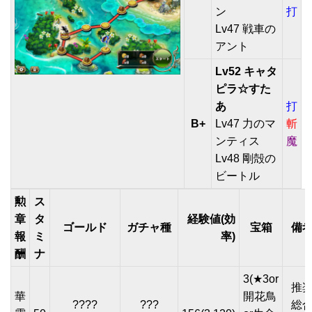
ン
打
Lv47 戦車の
アント
Lv52 キャタ
ピラ☆すた
あ
打
B+
Lv47 力のマ
斬
ンティス
魔
Lv48 剛殻の
ビートル
勲
ス
章
タ
経験値(効
ゴールド
ガチャ種
宝箱
備
報
ミ
率)
酬
ナ
3(★3or
推
華
開花鳥
????
???
総