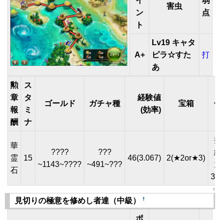
イ
弱
害虫
ン
点
ト
Lv19 キャタ
A+
ピラ☆すた
打
あ
勲
ス
章
タ
経験値
ゴールド
ガチャ種
宝箱
報
ミ
(効率)
酬
ナ
華
????
???
霊
15
46(3.067)
2(★2or★3)
~1143~????
~491~???
石
31
↑
†
見切りの極意を修めし者達（中級）
ポ