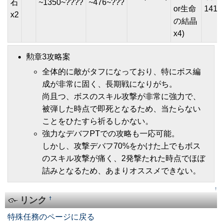
石
~1350~????
~476~???
or生命
1410
x2
の結晶
x4)
勲章3攻略案
全体的に敵がタフになっており、特にボス編
成が非常に固く、長期戦になりがち。
尚且つ、ボスのスキル攻撃が非常に強力で、
被弾した時点で即死となるため、当たらない
ことをひたすら祈るしかない。
強力なデバフPTでの攻略も一応可能。
しかし、攻撃デバフ70%をかけた上でもボス
のスキル攻撃が痛く、2発撃たれた時点でほぼ
詰みとなるため、あまりオススメできない。
↑
リンク
†
特殊任務のページに戻る