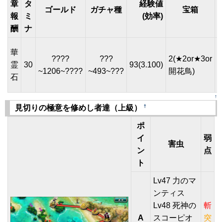
章
タ
経験値
ゴールド
ガチャ種
宝箱
報
ミ
(効率)
酬
ナ
華
????
???
2(★2or★3or
霊
30
93(3.100)
~1206~????
~493~???
開花鳥)
石
4
↑
†
見切りの極意を修めし者達（上級）
ポ
イ
弱
害虫
ン
点
ト
Lv47 力のマ
ンティス
Lv48 死神の
斬
A
スコーピオ
突