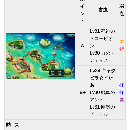
イ
弱
害虫
ン
点
ト
Lv31 死神の
スコーピオ
突
A
ン
斬
Lv30 力のマ
ンティス
Lv34 キャタ
ピラ☆すた
あ
打
B+
Lv30 戦車の
打
アント
魔
Lv31 剛殻の
ビートル
勲
ス