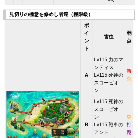
↑
†
見切りの極意を修めし者達（極限級）
ポ
イ
弱
害虫
ン
点
ト
Lv115 力のマ
ンティス
斬
A
Lv115 死神の
突
スコーピオ
ン
Lv115 死神の
スコーピオ
ン
突
B
Lv115 戦車の
打
アント
魔