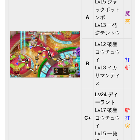
Lv15 ジャ
ックポット
魔
A
ンボ
突
Lv13 一発
逆テントウ
Lv12 破産
ヨウチュウ
イ
打
B
Lv13 イカ
斬
サマンティ
ス
Lv24 ディ
ーラント
Lv17 破産
斬
C+
ヨウチュウ
打
イ
突
Lv15 一発