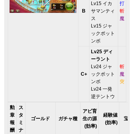
Lv15 イカ
打
B
サマンティ
斬
ス
魔
Lv15 ジャ
ックポット
ンボ
Lv25 ディ
ーラント
Lv24 ジャ
斬
C+
ックポット
魔
ンボ
突
Lv24 一発
逆テントウ
勲
ス
アビ育
章
タ
経験値
ゴールド
ガチャ種
生の源
宝箱
報
ミ
(効率)
(効率)
酬
ナ