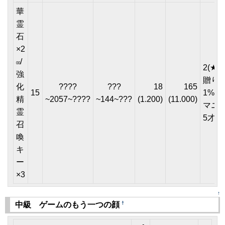
華
霊
石
×2
/
00
2(★2o
強
贈り
化
????
???
18
165
15
1%or
精
~2057~????
~144~???
(1.200)
(11.000)
マニ
霊
5才)
召
喚
キ
ー
×3
↑
†
中級 ゲームのもう一つの顔