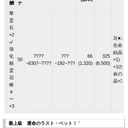
酬
ナ
華
霊
石
×2
3(★2or
/
00
生命の
強
結晶
化
????
???
66
325
50
×1)
精
~6307~????
~192~???
(1.320)
(6.500)
+1(生
霊
命の結
召
晶×3)
喚
キ
ー
×3
↑
†
最上級 運命のラスト・ベット！