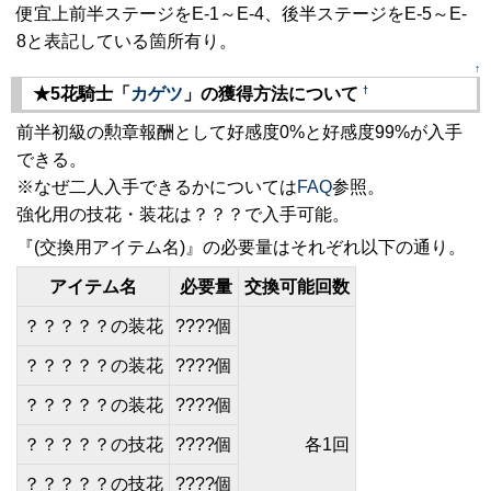
便宜上前半ステージをE-1～E-4、後半ステージをE-5～E-
8と表記している箇所有り。
↑
†
★5花騎士「
カゲツ
」の獲得方法について
前半初級の勲章報酬として好感度0%と好感度99%が入手
できる。
※なぜ二人入手できるかについては
FAQ
参照。
強化用の技花・装花は？？？で入手可能。
『(交換用アイテム名)』の必要量はそれぞれ以下の通り。
アイテム名
必要量
交換可能回数
？？？？？の装花
????個
？？？？？の装花
????個
？？？？？の装花
????個
？？？？？の技花
????個
各1回
？？？？？の技花
????個