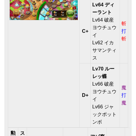
Lv64 ディ
ーラント
Lv64 破産
斬
ヨウチュウ
C+
打
イ
斬
Lv62 イカ
サマンティ
ス
Lv70 ルー
レッ蝶
Lv66 破産
魔
ヨウチュウ
D+
打
イ
魔
Lv66 ジャ
ックポット
ンボ
勲
ス