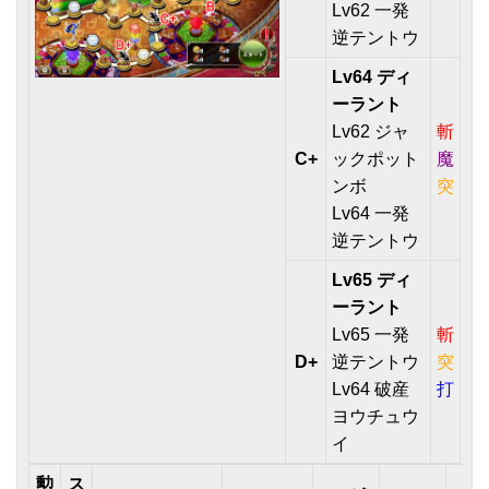
Lv62 一発
逆テントウ
Lv64 ディ
ーラント
Lv62 ジャ
斬
C+
ックポット
魔
ンボ
突
Lv64 一発
逆テントウ
Lv65 ディ
ーラント
Lv65 一発
斬
D+
逆テントウ
突
Lv64 破産
打
ヨウチュウ
イ
勲
ス