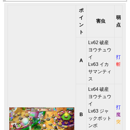
ポ
イ
弱
害虫
ン
点
ト
Lv62 破産
ヨウチュウ
イ
打
A
Lv63 イカ
斬
サマンティ
ス
Lv64 破産
ヨウチュウ
イ
打
Lv63 ジャ
B
魔
ックポット
突
ンボ