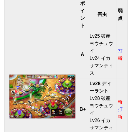
ポ
イ
弱
害虫
ン
点
ト
Lv25 破産
ヨウチュウ
イ
打
A
Lv24 イカ
斬
サマンティ
ス
Lv28 ディ
ーラント
Lv28 破産
斬
ヨウチュウ
B+
打
イ
斬
Lv26 イカ
サマンティ