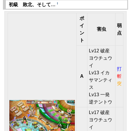
†
初級 敗北、そして…
ポ
イ
弱
害虫
ン
点
ト
Lv12 破産
ヨウチュウ
イ
打
Lv13 イカ
A
斬
サマンティ
突
ス
Lv13 一発
逆テントウ
Lv17 破産
ヨウチュウ
イ