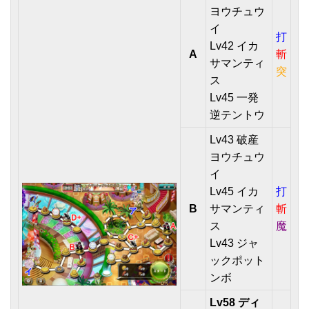
ヨウチュウ
イ
打
Lv42 イカ
A
斬
サマンティ
突
ス
Lv45 一発
逆テントウ
Lv43 破産
ヨウチュウ
イ
Lv45 イカ
打
B
サマンティ
斬
ス
魔
Lv43 ジャ
ックポット
ンボ
Lv58 ディ