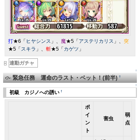
打
★6「
ヒヤシンス
」、
魔
★5「
アステリカリス
」、
突
★5「
スキラ
」、
斬
★5「
カゲツ
」
連動ガチャ
_
+
↑
緊急任務 運命のラスト・ベット！(前半)
†
↑
†
初級 カジノへの誘い
ポ
イ
弱
害虫
ン
点
ト