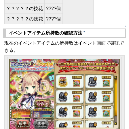
？？？？？の技花
????個
？？？？？の技花
????個
↑
†
イベントアイテム所持数の確認方法
現在のイベントアイテムの所持数はイベント画面で確認で
きる。