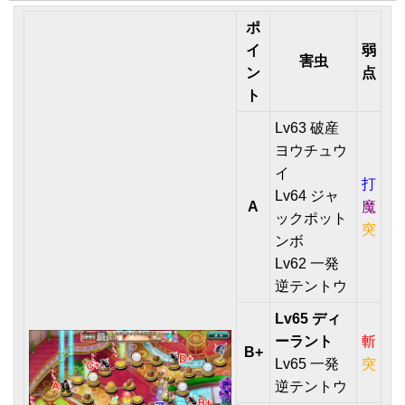
ポ
イ
弱
害虫
ン
点
ト
Lv63 破産
ヨウチュウ
イ
打
Lv64 ジャ
A
魔
ックポット
突
ンボ
Lv62 一発
逆テントウ
Lv65 ディ
ーラント
斬
B+
Lv65 一発
突
逆テントウ