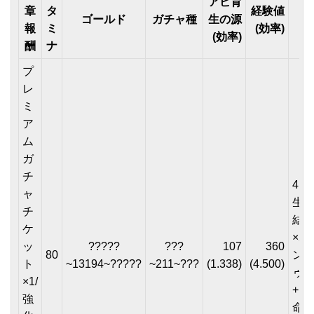
アビ育
章
タ
経験値
ゴールド
ガチャ種
生の源
宝
報
ミ
(効率)
(効率)
酬
ナ
プ
レ
ミ
ア
ム
ガ
チ
4(★
ャ
生
チ
結
ケ
×2o
ッ
?????
???
107
360
80
ン
ト
~13194~?????
~211~???
(1.338)
(4.500)
ゥ)
×1/
+1(
強
命