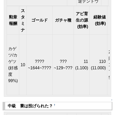
逆テントウ
ス
アビ育
勲章
タ
経験値
ゴールド
ガチャ種
生の源
報酬
ミ
(効率)
(効率)
ナ
カゲ
2(
ツ/カ
贈
ゲツ
????
???
11
110
10
1%
(好感
~1644~????
~129~???
(1.100)
(11.000)
マ
度
5才
99%)
↑
†
中級 賽は投げられた？