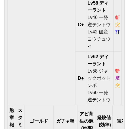
Lv58 ディ
ーラント
Lv46 一発
斬
C+
逆テントウ
突
Lv42 破産
打
ヨウチュウ
イ
Lv62 ディ
ーラント
Lv58 ジャ
斬
D+
ックポット
魔
ンボ
突
Lv60 一発
逆テントウ
勲
ス
アビ育
章
タ
経験値
ゴールド
ガチャ種
生の源
宝箱
報
ミ
(効率)
(効率)