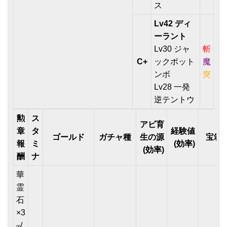
ス
Lv42 ディ
ーラント
Lv30 ジャ
斬
C+
ックポット
魔
ンボ
突
Lv28 一発
逆テントウ
勲
ス
アビ育
章
タ
経験値
ゴールド
ガチャ種
生の源
宝箱
報
ミ
(効率)
(効率)
酬
ナ
華
霊
石
×3
/
00