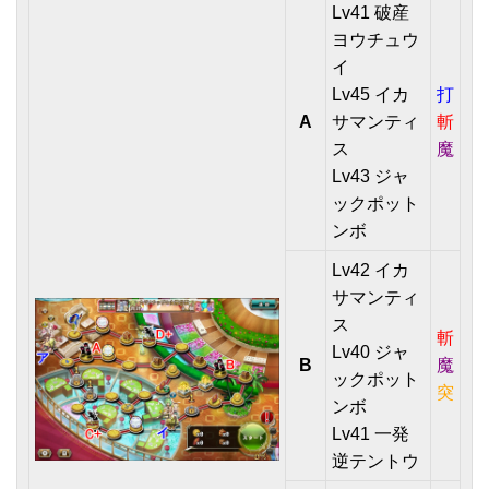
Lv41 破産
ヨウチュウ
イ
Lv45 イカ
打
A
サマンティ
斬
ス
魔
Lv43 ジャ
ックポット
ンボ
Lv42 イカ
サマンティ
ス
斬
Lv40 ジャ
B
魔
ックポット
突
ンボ
Lv41 一発
逆テントウ