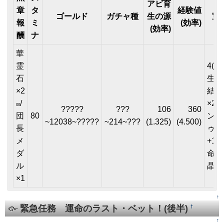
アビ育
章
タ
経験値
ゴールド
ガチャ種
生の源
宝
報
ミ
(効率)
(効率)
酬
ナ
華
霊
4(★2
石
生命
×2
結晶
/
×2o
00
?????
???
106
360
団
80
ンプ
~12038~?????
~214~???
(1.325)
(4.500)
長
ゥ)
メ
+1(
ダ
命の
ル
晶×6
×1
↑
緊急任務 運命のラスト・ベット！(後半)
†
↑