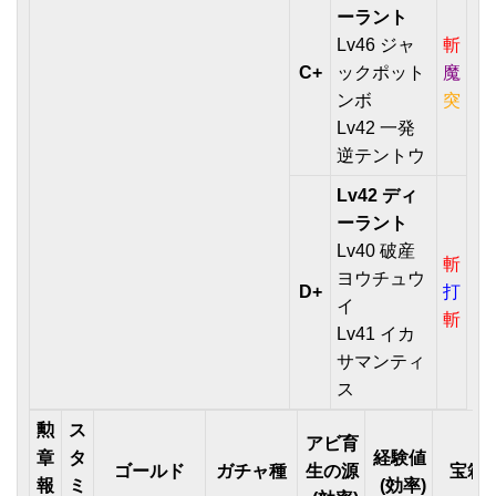
ーラント
Lv46 ジャ
斬
C+
ックポット
魔
ンボ
突
Lv42 一発
逆テントウ
Lv42 ディ
ーラント
Lv40 破産
斬
ヨウチュウ
D+
打
イ
斬
Lv41 イカ
サマンティ
ス
勲
ス
アビ育
章
タ
経験値
ゴールド
ガチャ種
生の源
宝箱
報
ミ
(効率)