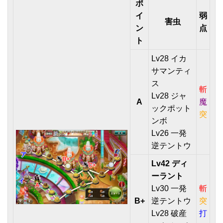
ポ
イ
弱
害虫
ン
点
ト
Lv28 イカ
サマンティ
ス
斬
Lv28 ジャ
A
魔
ックポット
突
ンボ
Lv26 一発
逆テントウ
Lv42 ディ
ーラント
Lv30 一発
斬
B+
逆テントウ
突
Lv28 破産
打