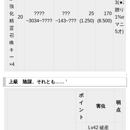
3(★2or
強
贈り物
化
????
???
25
170
20
1%or
精
~3034~????
~143~???
(1.250)
(8.500)
マニュ
霊
5才)
召
喚
キ
ー
×4
↑
†
上級 陰謀、それとも……
ポ
イ
弱
害虫
ン
点
ト
Lv42 破産