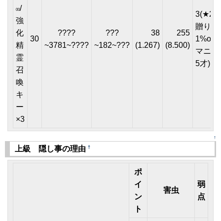
/
00
3(★2or
強
贈り物
化
????
???
38
255
30
1%or
精
~3781~????
~182~???
(1.267)
(8.500)
マニュ
霊
5才)
召
喚
キ
ー
×3
↑
†
上級 隠し事の理由
ポ
イ
弱
害虫
ン
点
ト