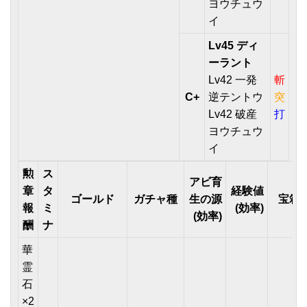
ヨウチュウ
イ
Lv45 ディ
ーラント
Lv42 一発
斬
C+
逆テントウ
突
Lv42 破産
打
ヨウチュウ
イ
勲
ス
アビ育
章
タ
経験値
ゴールド
ガチャ種
生の源
宝箱
報
ミ
(効率)
(効率)
酬
ナ
華
霊
石
×2