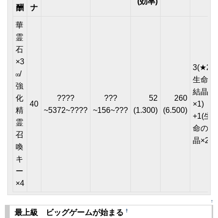
(効率)
酬
ナ
華
霊
石
×3
3(★2or
/
00
生命の
強
結晶
化
????
???
52
260
40
×1)
精
~5372~????
~156~???
(1.300)
(6.500)
+1(生
霊
命の結
召
晶×2)
喚
キ
ー
×4
↑
†
最上級 ビッグゲームが始まる