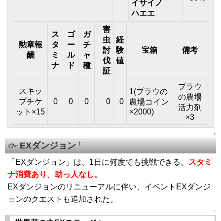
イサイノ
ハエエ
害
ス
ゴ
ガ
虫
経
勲章報
タ
ー
チ
討
験
宝箱
備考
酬
ミ
ル
ャ
伐
値
ナ
ド
種
証
プラウ
スキッ
1(プラウの
の農場
プチケ
0
0
0
0
0
農場コイン
活力剤
ット×15
×2000)
×3
↑
EXダンジョン
†
「EXダンジョン」は、1日に何度でも挑戦できる。
スタミ
ナ消費あり
、
助っ人なし
。
EXダンジョンのリニューアルに伴い、イベントEXダンジ
ョンのクエストも追加された。
↑