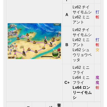
Lv62 チイ
サイモムシ
打
A
Lv62 ミニ
斬
アント
Lv62 チイ
サイモムシ
Lv62 ミニ
打
B
アント
斬
Lv62 シュ
突
ウリョウペ
ッタ
Lv62 ミニ
フライ
Lv64 ミニ
魔
C+
フライ
魔
Lv64 ロン
斬
リーイモム
シ
害