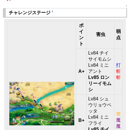
↑
†
チャレンジステージ
ポ
イ
弱
害虫
ン
点
ト
Lv84 チイ
サイモムシ
Lv84 ミニ
打
A+
アント
斬
Lv85 ロン
斬
リーイモム
シ
Lv84 シュ
ウリョウペ
ッタ
突
Lv84 ミニ
魔
B+
フライ
魔
Lv85 チイ