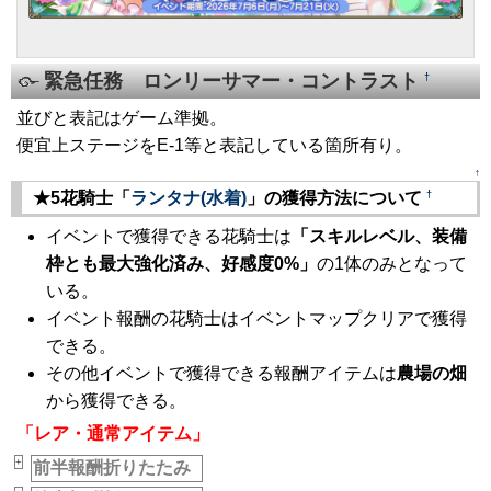
緊急任務 ロンリーサマー・コントラスト
†
並びと表記はゲーム準拠。
便宜上ステージをE-1等と表記している箇所有り。
↑
†
★5花騎士「
ランタナ(水着)
」の獲得方法について
イベントで獲得できる花騎士は
「スキルレベル、装備
枠とも最大強化済み、好感度0%」
の1体のみとなって
いる。
イベント報酬の花騎士はイベントマップクリアで獲得
できる。
その他イベントで獲得できる報酬アイテムは
農場の畑
から獲得できる。
「レア・通常アイテム」
+
前半報酬折りたたみ
_