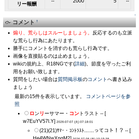
--
2000
5
--
リー報酬
↑
コメント
†
煽り、荒らしはスルーしましょう。
反応するのも立派
な荒らし行為にあたります。
勝手にコメントを消すのも荒らし行為です。
画像を直接貼るのは止めましょう。
wikiの規約上、R18NGです(
詳細
)。節度を守ったご利
用をお願い致します。
質問をしたい場合は
質問掲示板
の
コメント
へ書き込み
ましょう
最新の15件を表示しています。
コメントページを参
照
ロ
ン
リ
ーサマー・
コン
トラスト -- [
w7EuYV57l.Y
]
2026-07-07 (火) 07:18:01
(21)(21)ｻﾏｰ・ｺﾝﾄﾗｽﾄ……ってコト！？ -- [
He4WNwXnqM2
]
2026-07-08 (水) 10:15:38