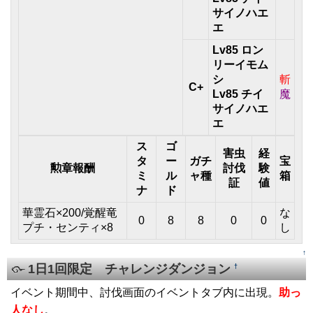
サイノハエ
エ
Lv85 ロン
リーイモム
シ
斬
C+
Lv85 チイ
魔
サイノハエ
エ
ス
ゴ
害虫
経
タ
ー
ガチ
宝
勲章報酬
討伐
験
ミ
ル
ャ種
箱
証
値
ナ
ド
華霊石×200/覚醒竜
な
0
8
8
0
0
プチ・センティ×8
し
↑
1日1回限定 チャレンジダンジョン
†
イベント期間中、討伐画面のイベントタブ内に出現。
助っ
人なし
。