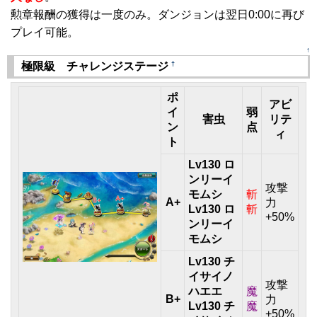
勲章報酬の獲得は一度のみ。ダンジョンは翌日0:00に再び
プレイ可能。
↑
†
極限級 チャレンジステージ
ポ
アビ
イ
弱
害虫
リテ
ン
点
ィ
ト
Lv130 ロ
ンリーイ
攻撃
モムシ
斬
A+
力
Lv130 ロ
斬
+50%
ンリーイ
モムシ
Lv130 チ
イサイノ
攻撃
ハエエ
魔
B+
力
Lv130 チ
魔
+50%