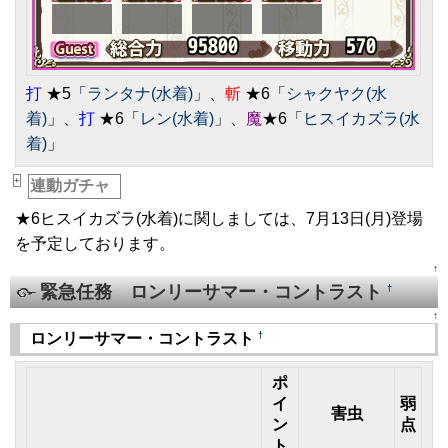
打
★5「
ランタナ(水着)
」、
斬
★6「
シャクヤク(水
着)
」、
打
★6「
レン(水着)
」、
魔
★6「
ヒスイカズラ(水
着)
」
+
連動ガチャ
_
★6ヒスイカズラ(水着)に関しましては、7月13日(月)登場
を予定しております。
↑
緊急任務 ロンリーサマー・コントラスト
†
↑
†
ロンリーサマー・コントラスト
ポ
イ
弱
害虫
ン
点
ト