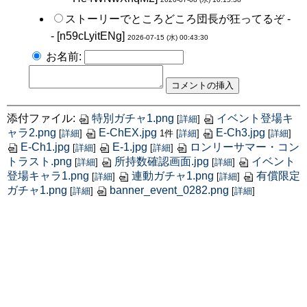
ストーリーでところどころ団長が狂ってるぞ -
- [
n59cLyitENg
]
2026-07-15 (水) 00:43:30
お名前:
添付ファイル:
特別ガチャ1.png
イベント登場キ
[
詳細
]
ャラ2.png
E-ChEX.jpg
E-Ch3.jpg
[
詳細
]
1件
[
詳細
]
[
詳細
]
E-Ch1.jpg
E-1.jpg
ロンリーサマー・コン
[
詳細
]
[
詳細
]
トラスト.png
所持数確認画面.jpg
イベント
[
詳細
]
[
詳細
]
登場キャラ1.png
連動ガチャ1.png
有償限定
[
詳細
]
[
詳細
]
ガチャ1.png
banner_event_0282.png
[
詳細
]
[
詳細
]