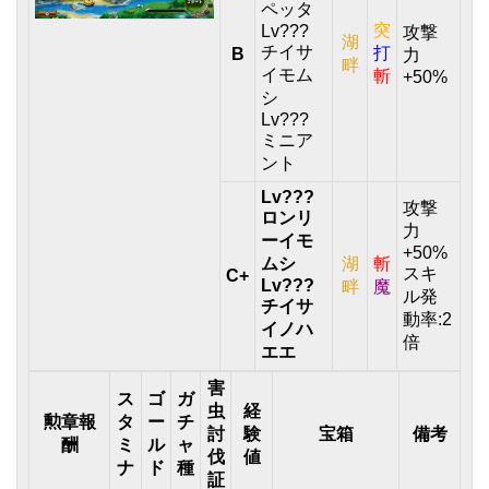
ペッタ
突
Lv???
攻撃
湖
チイサ
打
B
力
畔
イモム
斬
+50%
シ
Lv???
ミニア
ント
Lv???
攻撃
ロンリ
力
ーイモ
+50%
ムシ
湖
斬
スキ
C+
Lv???
畔
魔
ル発
チイサ
動率:2
イノハ
倍
エエ
害
ス
ゴ
ガ
虫
経
勲章報
タ
ー
チ
討
験
宝箱
備考
酬
ミ
ル
ャ
伐
値
ナ
ド
種
証