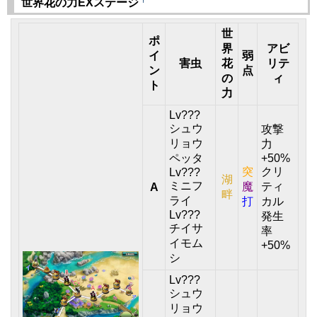
†
世界花の力EXステージ
世
ポ
界
アビ
イ
弱
害虫
花
リテ
ン
点
の
ィ
ト
力
Lv???
シュウ
攻撃
リョウ
力
ペッタ
+50%
突
クリ
Lv???
湖
ミニフ
魔
ティ
A
畔
ライ
打
カル
Lv???
発生
チイサ
率
イモム
+50%
シ
Lv???
シュウ
リョウ