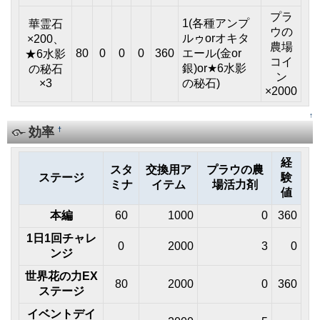
プラ
1(各種アンプ
華霊石
ウの
ルゥorオキタ
×200、
農場
80
0
0
0
360
エール(金or
★6水影
コイ
銀)or★6水影
の秘石
ン
×3
の秘石)
×2000
↑
効率
†
経
スタ
交換用ア
プラウの農
ステージ
験
ミナ
イテム
場活力剤
値
本編
60
1000
0
360
1日1回チャレ
0
2000
3
0
ンジ
世界花の力EX
80
2000
0
360
ステージ
イベントデイ