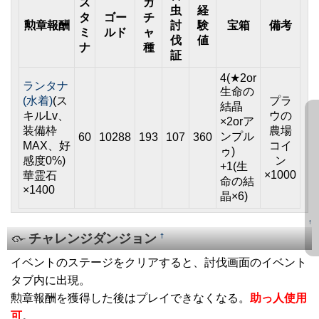
ス
ガ
虫
経
タ
ゴー
チ
勲章報酬
討
験
宝箱
備考
ミ
ルド
ャ
伐
値
ナ
種
証
4(★2or
ランタナ
生命の
(水着)
(ス
プラ
結晶
キルLv、
ウの
×2orア
装備枠
農場
ンプル
60
10288
193
107
360
MAX、好
コイ
ゥ)
感度0%)
ン
+1(生
×1000
華霊石
命の結
×1400
晶×6)
↑
チャレンジダンジョン
†
イベントのステージをクリアすると、討伐画面のイベント
タブ内に出現。
勲章報酬を獲得した後はプレイできなくなる。
助っ人使用
可
。