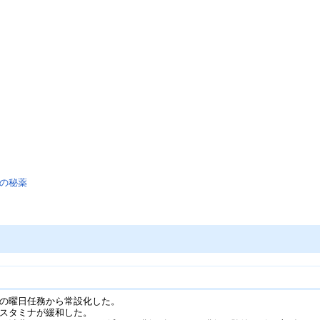
の秘薬
で土曜の曜日任務から常設化した。
消費スタミナが緩和した。