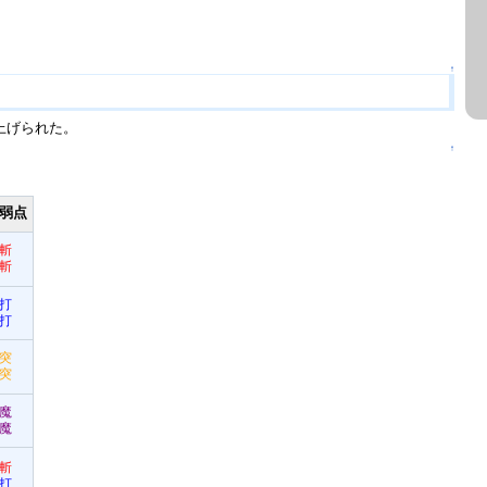
↑
上げられた。
↑
弱点
斬
斬
打
打
突
突
魔
魔
斬
打