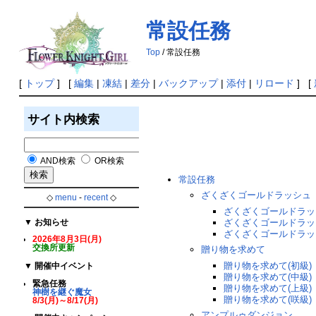
常設任務
Top
/ 常設任務
[
トップ
] [
編集
|
凍結
|
差分
|
バックアップ
|
添付
|
リロード
] [
サイト内検索
AND検索
OR検索
常設任務
ざくざくゴールドラッシュ
◇
menu
-
recent
◇
ざくざくゴールドラッシ
▼
お知らせ
ざくざくゴールドラッシ
ざくざくゴールドラッシ
2026年8月3日(月)
交換所更新
贈り物を求めて
贈り物を求めて(初級)
▼
開催中イベント
贈り物を求めて(中級)
緊急任務
贈り物を求めて(上級)
神樹を継ぐ魔女
贈り物を求めて(咲級)
8/3(
月
)～8/17(
月
)
アンプルゥダンジョン