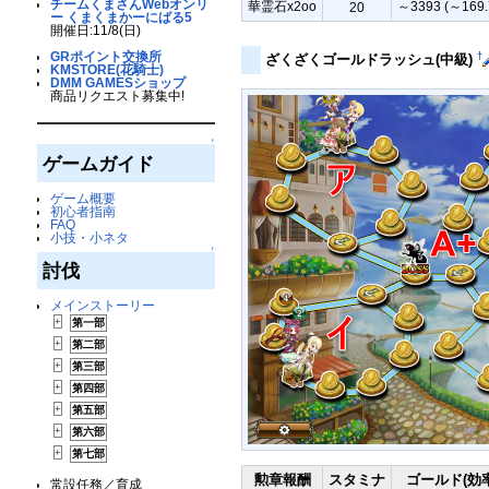
チームくまさんWebオンリ
華霊石x2oo
～3393 (～169.
20
ー くまくまかーにばる5
開催日:11/8(日)
GRポイント交換所
†
ざくざくゴールドラッシュ(中級)
KMSTORE(花騎士)
DMM GAMESショップ
商品リクエスト募集中!
↑
ゲームガイド
ゲーム概要
初心者指南
FAQ
小技・小ネタ
↑
討伐
メインストーリー
+
第一部
+
第二部
+
第三部
+
第四部
+
第五部
+
第六部
+
第七部
勲章報酬
スタミナ
ゴールド(効率
常設任務／育成