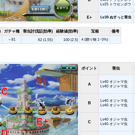
Lv25 トウセンボウ
E+
Lv30 ぬすっと害虫
)
ガチャ種
害虫討伐証(効率)
経験値(効率)
宝箱
備考
～81
4 (贈り物 1~3%)
62 (1.55)
100 (2.5)
ポイント
害虫
Lv40 オジャマ虫
A
Lv40 オジャマ虫
Lv40 オジャマ虫
B
Lv40 オジャマ虫
Lv40 オジャマ虫
C
Lv40 オジャマ虫