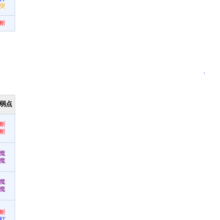
突
斬
↑
弱点
斬
斬
魔
魔
魔
魔
斬
打