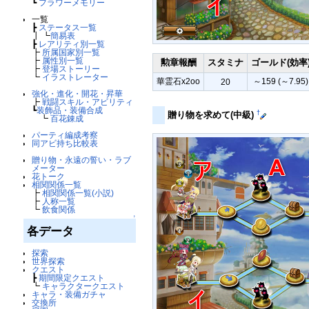
┗
フラワーメモリー
一覧
┣
ステータス一覧
┃ ┗
簡易表
┣
レアリティ別一覧
┣
所属国家別一覧
┣
属性別一覧
勲章報酬
スタミナ
ゴールド(効率
┣
登場ストーリー
┗
イラストレーター
華霊石x2oo
～159 (～7.95)
20
強化・進化・開花・昇華
┣
戦闘スキル・アビリティ
┗
装飾品・装備合成
†
贈り物を求めて(中級)
┗
百花錬成
パーティ編成考察
同アビ持ち比較表
贈り物・永遠の誓い・ラブ
メーター
花トーク
相関関係一覧
┣
相関関係一覧(小説)
┣
人称一覧
┗
飲食関係
↑
各データ
探索
世界探索
クエスト
┣
期間限定クエスト
┗
キャラクタークエスト
キャラ・装備ガチャ
交換所