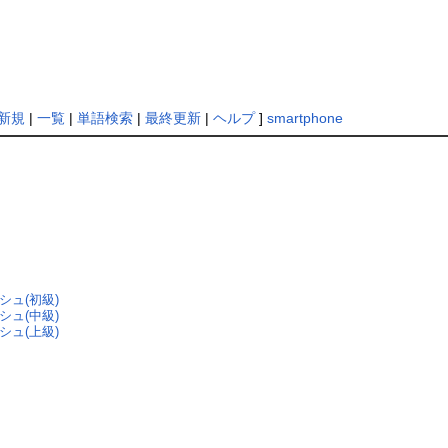
新規
|
一覧
|
単語検索
|
最終更新
|
ヘルプ
]
smartphone
ュ(初級)
ュ(中級)
ュ(上級)