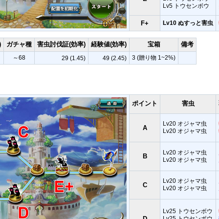
Lv5 トウセンボウ
F+
Lv10 ぬすっと害虫
)
ガチャ種
害虫討伐証(効率)
経験値(効率)
宝箱
備考
～68
3 (贈り物 1~2%)
29 (1.45)
49 (2.45)
ポイント
害虫
Lv20 オジャマ虫
A
Lv20 オジャマ虫
Lv20 オジャマ虫
B
Lv20 オジャマ虫
Lv20 オジャマ虫
C
Lv20 オジャマ虫
Lv25 トウセンボウ
D
Lv25 トウセンボウ