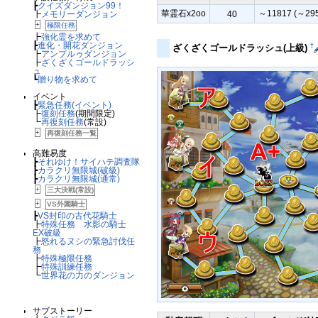
┣
クイズダンジョン99！
華霊石x2oo
～11817 (～295
┣
メモリーダンジョン
40
+
極限任務
┣
強化霊を求めて
┣
進化・開花ダンジョン
†
ざくざくゴールドラッシュ(上級)
┣
アンプルゥダンジョン
┣
ざくざくゴールドラッシ
ュ
┗
贈り物を求めて
イベント
┣
緊急任務(イベント)
┣
復刻任務
(期間限定)
┗
再復刻任務
(常設)
+
再復刻任務一覧
高難易度
┣
それゆけ！サイハテ調査隊
┣
カラクリ無限城(破級)
┣
カラクリ無限城(通常)
+
三大決戦(常設)
+
VS外園騎士
┣
VS封印の古代花騎士
┣
特殊任務 水影の騎士
EX破級
┣
怒れるヌシの緊急討伐任
務
┣
特殊極限任務
┣
特殊訓練任務
┗
世界花の力のダンジョン
サブストーリー