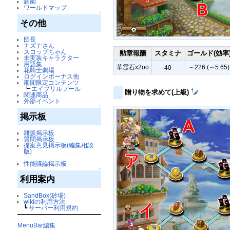
庭園
ワールドマップ
↑
その他
団長
ナズナさん
スコップちゃん
勲章報酬
スタミナ
ゴールド(効率
未実装キャラクター
用語集
華霊石x2oo
～226 (～5.65)
40
花騎士劇場
ログインボーナス他
期間限定コンテンツ
┗
エイプリルフール
†
贈り物を求めて(上級)
関連商品
外部イベント
↑
掲示板
雑談掲示板
質問掲示板
提案意見掲示板(編集相談
版)
性能議論掲示板
↑
利用案内
SandBox(砂場)
wikiの利用方法
┗
サーバー利用規約
MenuBar編集