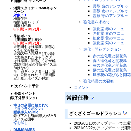
▼
開催中キャンペーン
霊獣 命のアンプルゥ
消費スタミナ30%offキャン
霊獣 攻のアンプルゥ
ペーン
対象：3
霊獣 守のアンプルゥ
極限任務
強化霊を求めて
極限任務ｽﾄｰﾘｰｽﾞ
国家別任務
強化霊 赤のマニュ
8/3(
月
)～8/17(
月
)
強化霊 青のマニュ
季節ボイス
強化霊 黄のマニュ
【期間限定】夏④
強化霊 紫のマニュ
8/3(
月
)～8/17(
月
)
※期間中は好感度に関係な
進化・開花ダンジョン
く①と②が解放
※2022年9月26日(月)以降
赤の進化竜と開花鳥
に実装されたキャラクター
青の進化竜と開花鳥
は好感度に関係なく①が解
放(期間限定の季節ボイス追
黄の進化竜と開花鳥
加はない)
紫の進化竜と開花鳥
※一部キャラクターは、過
世界花の花びらと開花
去に公開された『【期間限
定】夏』ボイスが解放
強化精霊の大召喚
▼
次イベント予告
コメント
▼
外部イベント
常設任務
†
(以下外部リンク)
幸せの余韻に包まれて
『ヨウラクボタン』
睡眠導入ASMR
†
ざくざくゴールドラッシュ
録り下ろし!睡眠導入ASMR
ボイス公開中!
🎧お試し
2016/03/18のアップデート
2021/02/22のアップデートで
DMMGAMES