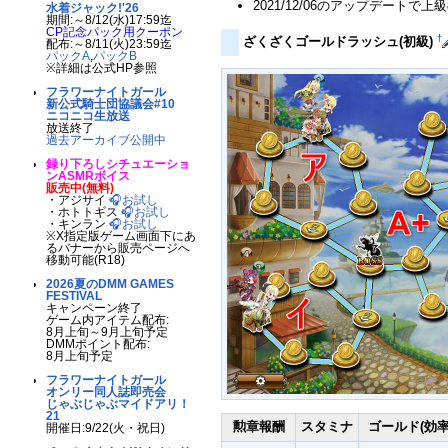
2021/12/06のアップデー
水着ジャック!'26
期間:～8/12(水)17:59迄
CP記念パック用クーポン
†
ざくざくゴールドラッシュ(初級)
配布:～8/11(火)23:59迄
パックA
,
パックB
※詳細は公式HP参照
フラワーナイトガール
新公式騎士団協議会#10
ニコニコ生放送
放送終了
過去アーカイブ公開中
録り下ろしシチュエーショ
ンASMRボイス
販売中(無料)
・アジサイ
🎧お試し
・ホトトギス
🎧お試し
・キンラン
🎧お試し
※X指定版ゲーム画面下にあ
るバナーから販売ページへ
移動可能(R18)
2026夏のDMM GAMES
FESTIVAL
キャンペーン終了
ゲーム内アイテム配布:
8月上旬～9月上旬予定
DMMポイント配布:
8月上旬予定
フラワーナイトガール
オンリー同人誌即売会
じゃぶじゃぶマイドアリ！
21
勲章報酬
スタミナ
ゴールド(効率
開催日:9/22(火・祝日)