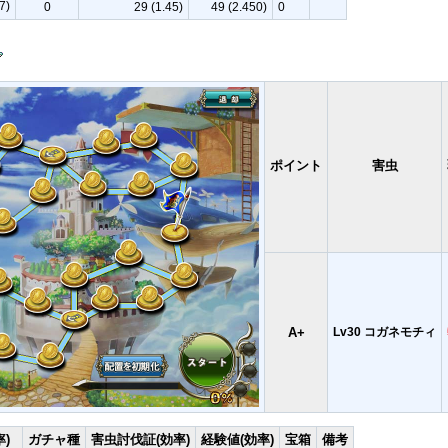
7)
0
29 (1.45)
49 (2.450)
0
ポイント
害虫
A+
Lv30 コガネモチィ
)
ガチャ種
害虫討伐証(効率)
経験値(効率)
宝箱
備考