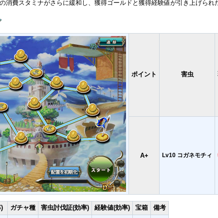
トで上級の消費スタミナがさらに緩和し、獲得ゴールドと獲得経験値が引き上げられ
ポイント
害虫
A+
Lv10 コガネモチィ
)
ガチャ種
害虫討伐証(効率)
経験値(効率)
宝箱
備考