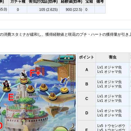
率)
ガチャ種
害虫討伐証(効率)
経験値(効率)
宝箱
備考
5.0)
0
105 (2.625)
900 (22.5)
0
トで咲級の消費スタミナが緩和し、獲得経験値と咲花のプチ・ハートの獲得量が引き
ポイント
害虫
Lv1 オジャマ虫
A
Lv1 オジャマ虫
Lv1 オジャマ虫
B
Lv1 オジャマ虫
Lv1 オジャマ虫
C
Lv1 オジャマ虫
Lv1 オジャマ虫
D
Lv1 オジャマ虫
Lv5 トウセンボウ
E
Lv5 トウセンボウ