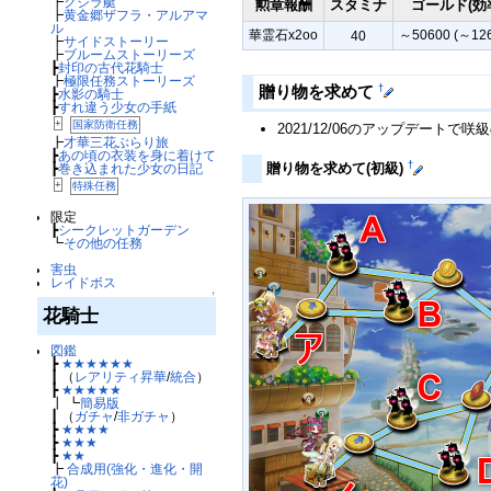
┣
クジラ艇
勲章報酬
スタミナ
ゴールド(効
┣
黄金郷ザフラ・アルアマ
ル
華霊石x2oo
～50600 (～126
40
┣
サイドストーリー
┣
ブルームストーリーズ
┣
封印の古代花騎士
┣
極限任務ストーリーズ
†
贈り物を求めて
┣
水影の騎士
┣
すれ違う少女の手紙
+
国家防衛任務
2021/12/06のアップデー
┣
才華三花ぶらり旅
┣
あの頃の衣装を身に着けて
†
贈り物を求めて(初級)
┣
巻き込まれた少女の日記
+
特殊任務
限定
┣
シークレットガーデン
┗
その他の任務
害虫
レイドボス
↑
花騎士
図鑑
┣
★★★★★★
┃ （
レアリティ昇華
/
統合
）
┣
★★★★★
┃ ┗
簡易版
┃ （
ガチャ
/
非ガチャ
）
┣
★★★★
┣
★★★
┣
★★
┣
合成用(強化・進化・開
花)