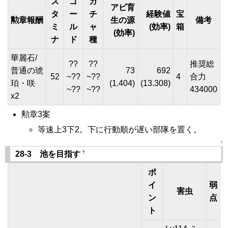
ス
ゴ
ガ
アビ育
タ
ー
チ
経験値
宝
勲章報酬
生の源
備考
ミ
ル
ャ
(効率)
箱
(効率)
ナ
ド
種
華麗石/
??
??
推奨総
普通の琥
73
692
52
~??
~??
4
合力
珀・咲
(1.404)
(13.308)
~??
~??
434000
x2
勲章3案
等速上3下2。下に行動順が遅い部隊を置く。
↑
†
28-3 池を目指す
ポ
イ
弱
害虫
ン
点
ト