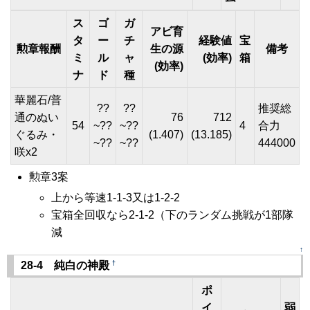
ス
ゴ
ガ
アビ育
タ
ー
チ
経験値
宝
勲章報酬
生の源
備考
ミ
ル
ャ
(効率)
箱
(効率)
ナ
ド
種
華麗石/普
??
??
推奨総
通のぬい
76
712
54
~??
~??
4
合力
ぐるみ・
(1.407)
(13.185)
~??
~??
444000
咲x2
勲章3案
上から等速1-1-3又は1-2-2
宝箱全回収なら2-1-2（下のランダム挑戦が1部隊
減
↑
†
28-4 純白の神殿
ポ
イ
弱