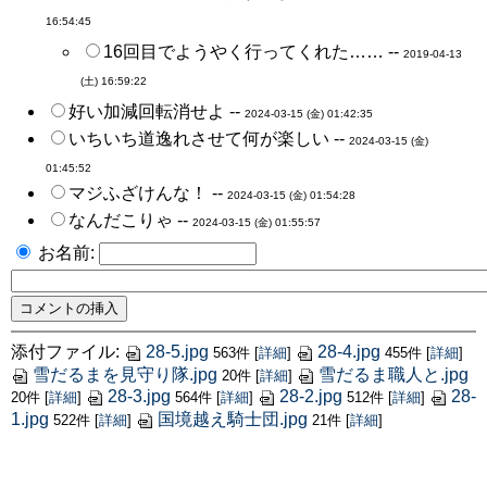
16:54:45
16回目でようやく行ってくれた…… --
2019-04-13
(土) 16:59:22
好い加減回転消せよ --
2024-03-15 (金) 01:42:35
いちいち道逸れさせて何が楽しい --
2024-03-15 (金)
01:45:52
マジふざけんな！ --
2024-03-15 (金) 01:54:28
なんだこりゃ --
2024-03-15 (金) 01:55:57
お名前:
添付ファイル:
28-5.jpg
28-4.jpg
563件
[
詳細
]
455件
[
詳細
]
雪だるまを見守り隊.jpg
雪だるま職人と.jpg
20件
[
詳細
]
28-3.jpg
28-2.jpg
28-
20件
[
詳細
]
564件
[
詳細
]
512件
[
詳細
]
1.jpg
国境越え騎士団.jpg
522件
[
詳細
]
21件
[
詳細
]