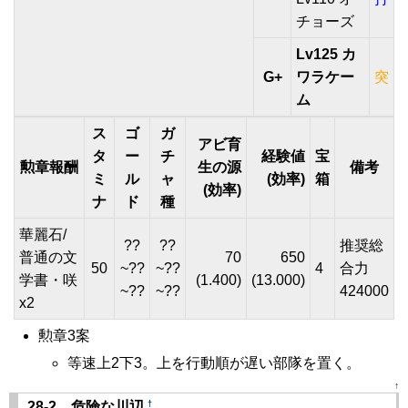
チョーズ
Lv125 カ
G+
ワラケー
突
ム
ス
ゴ
ガ
アビ育
タ
ー
チ
経験値
宝
勲章報酬
生の源
備考
ミ
ル
ャ
(効率)
箱
(効率)
ナ
ド
種
華麗石/
??
??
推奨総
普通の文
70
650
50
~??
~??
4
合力
学書・咲
(1.400)
(13.000)
~??
~??
424000
x2
勲章3案
等速上2下3。上を行動順が遅い部隊を置く。
↑
†
28-2 危険な川辺