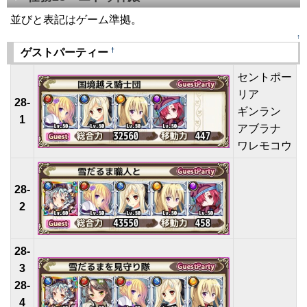
並びと表記はゲーム準拠。
↑
†
ゲストパーティー
セントポー
リア
28-
ギンラン
1
アブラナ
ワレモコウ
28-
2
28-
3
28-
4