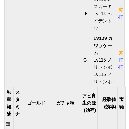
ズガーキ
突
F
Lv114 ヘ
打
イデント
ウ
Lv129 カ
ワラケー
ム
突
G+
Lv115 ノ
打
リトンボ
打
Lv115 ノ
リトンボ
勲
ス
アビ育
章
タ
経験値
宝
ゴールド
ガチャ種
生の源
報
ミ
(効率)
箱
(効率)
酬
ナ
華