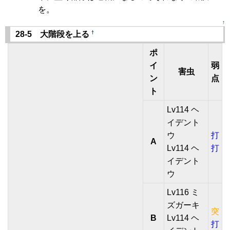
を。
↑
†
28-5 大階段を上る
ポ
イ
弱
害虫
ン
点
ト
Lv114 ヘ
イデント
ウ
打
A
Lv114 ヘ
打
イデント
ウ
Lv116 ミ
ズガーキ
突
B
Lv114 ヘ
打