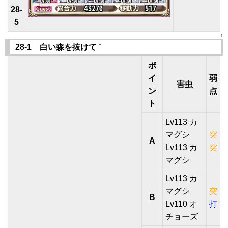
28-
5
↑
†
28-1 白い森を抜けて
ポ
イ
弱
害虫
ン
点
ト
Lv113 カ
マグシ
突
A
Lv113 カ
突
マグシ
Lv113 カ
マグシ
突
B
Lv110 オ
打
チョーズ