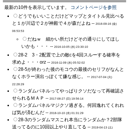
最新の10件を表示しています。
コメントページを参照
どうでもいいことだけどマップとタイトル見比べる
と１が川辺で２が神殿で４が森だよね --
2016-09-16 (金)
06:53:53
だねｗ 細かい所だけどその通りにしてほし
いかも・・・ --
2016-10-05 (水) 23:30:10
28-2 3・2配置で上の敵cを4回スルーする確率を
求めよ・・・orz --
2016-11-09 (水) 05:52:02
28-5が終わった後のモコウの最後のセリフがなんと
なくホラー演出っぽくて嫌な感じ。 --
2017-07-04 (火)
22:28:29
ランダムパネルってやっぱりクソだなって再確認さ
せられるＭＡＰ --
2017-08-27 (日) 19:56:14
ランダムパネルマジクソ過ぎる。何回逸れてくれれ
ば気が済むんだ --
2018-10-10 (水) 01:31:29
28-3のランダムマスこれ本当にランダムか？2部隊
送ってるのに10回以上やり直してる --
2019-04-13 (土)