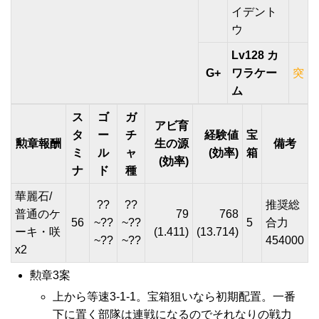
イデント
ウ
Lv128 カ
G+
ワラケー
突
ム
ス
ゴ
ガ
アビ育
タ
ー
チ
経験値
宝
勲章報酬
生の源
備考
ミ
ル
ャ
(効率)
箱
(効率)
ナ
ド
種
華麗石/
??
??
推奨総
普通のケ
79
768
56
~??
~??
5
合力
ーキ・咲
(1.411)
(13.714)
~??
~??
454000
x2
勲章3案
上から等速3-1-1。宝箱狙いなら初期配置。一番
下に置く部隊は連戦になるのでそれなりの戦力