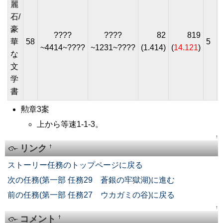
麗
石/
豪
????
????
82
819
華
58
5
~4414~????
~1231~????
(1.414)
(
14.121
)
な
文
学
書
勲章3案
上から等速1-1-3。
↑
リンク
†
ストーリー任務のトップページに戻る
次の任務(第一部 任務29 蒼銀の牢獄湖)に進む
前の任務(第一部 任務27 ウカガミの谷)に戻る
↑
コメント
†