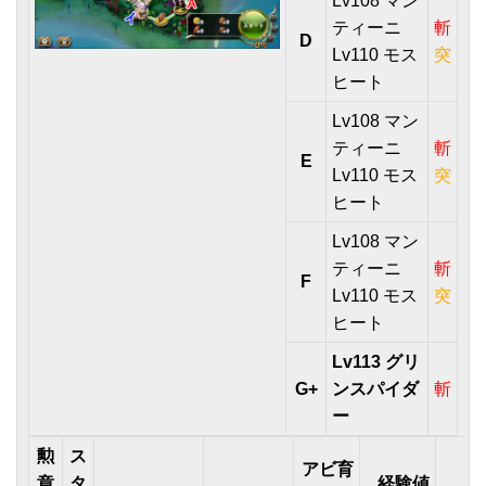
Lv108 マン
ティーニ
斬
D
Lv110 モス
突
ヒート
Lv108 マン
ティーニ
斬
E
Lv110 モス
突
ヒート
Lv108 マン
ティーニ
斬
F
Lv110 モス
突
ヒート
Lv113 グリ
G+
ンスパイダ
斬
ー
勲
ス
アビ育
章
タ
経験値