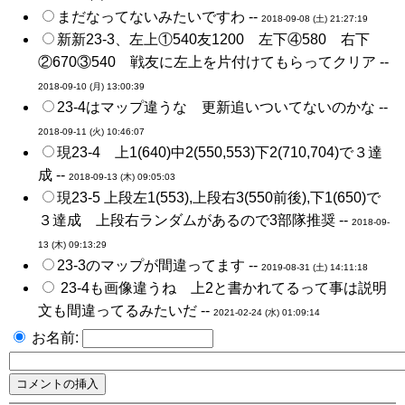
まだなってないみたいですわ --
2018-09-08 (土) 21:27:19
新新23-3、左上①540友1200 左下④580 右下
②670③540 戦友に左上を片付けてもらってクリア --
2018-09-10 (月) 13:00:39
23-4はマップ違うな 更新追いついてないのかな --
2018-09-11 (火) 10:46:07
現23-4 上1(640)中2(550,553)下2(710,704)で３達
成 --
2018-09-13 (木) 09:05:03
現23-5 上段左1(553),上段右3(550前後),下1(650)で
３達成 上段右ランダムがあるので3部隊推奨 --
2018-09-
13 (木) 09:13:29
23-3のマップが間違ってます --
2019-08-31 (土) 14:11:18
23-4も画像違うね 上2と書かれてるって事は説明
文も間違ってるみたいだ --
2021-02-24 (水) 01:09:14
お名前: