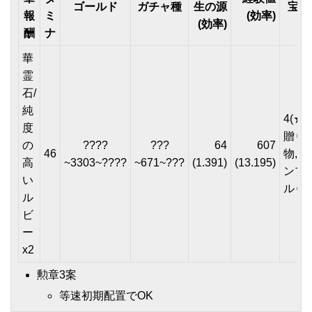
ゴールド
ガチャ種
生の源
宝箱
報
ミ
(効率)
(効率)
酬
ナ
華
霊
石/
純
4(★2
度
贈り
の
????
???
64
607
46
物,ア
高
~3303~????
~671~???
(1.391)
(13.195)
ンプ
い
ルゥ)
ル
ビ
ー
x2
勲章3案
等速初期配置でOK