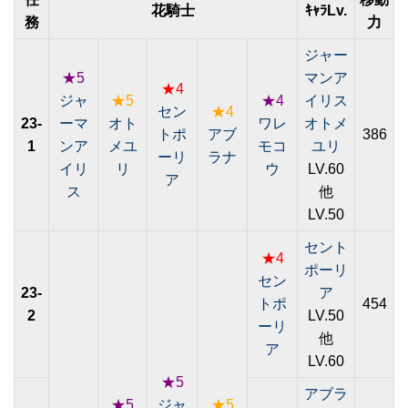
花騎士
ｷｬﾗLv.
務
力
ジャー
★5
マンア
★4
ジャ
★5
★4
イリス
セン
★4
23-
ーマ
オト
ワレ
オトメ
トポ
アブ
386
1
ンア
メユ
モコ
ユリ
ーリ
ラナ
イリ
リ
ウ
LV.60
ア
ス
他
LV.50
セント
★4
ポーリ
セン
23-
ア
トポ
454
2
LV.50
ーリ
他
ア
LV.60
★5
アブラ
★5
ジャ
★5