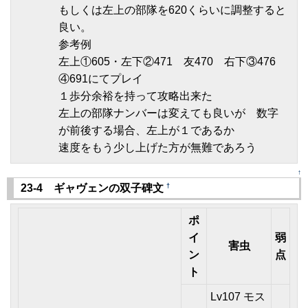
もしくは左上の部隊を620くらいに調整すると
良い。
参考例
左上①605・左下②471 友470 右下③476
④691にてプレイ
１歩分余裕を持って攻略出来た
左上の部隊ナンバーは変えても良いが 数字
が前後する場合、左上が１であるか
速度をもう少し上げた方が無難であろう
↑
†
23-4 ギャヴェンの双子碑文
ポ
イ
弱
害虫
ン
点
ト
Lv107 モス