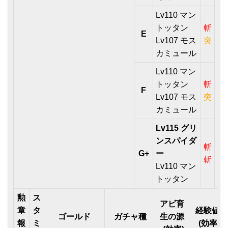
Lv110 マン
トッタン
斬
E
Lv107 モス
突
カミュール
Lv110 マン
トッタン
斬
F
Lv107 モス
突
カミュール
Lv115 グリ
ンスパイダ
斬
G+
ー
斬
Lv110 マン
トッタン
勲
ス
アビ育
章
タ
経験値
ゴールド
ガチャ種
生の源
報
ミ
(効率)