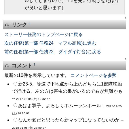
ルしてしまうので、上2を先に行動させたほう
が良いと思います）
↑
リンク
†
ストーリー任務のトップページに戻る
次の任務(第一部 任務24 マフル高原)に進む
前の任務(第一部 任務22 ダイダイ灯台)に戻る
↑
コメント
†
最新の10件を表示しています。
コメントページを参照
新23-5、等速で下地点から上のどちらに1部隊移動
で行ける。左の方は害虫の巣がいるので右が無難かも
--
2017-08-05 (土) 12:32:57
あばよ双子、よろしくホムーランボール --
2017-11-25
(土) 16:26:01
なんか変だと思ったら新マップになってないのか --
2018-01-05 (金) 23:59:27