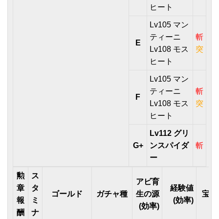
ヒート
Lv105 マン
ティーニ
斬
E
Lv108 モス
突
ヒート
Lv105 マン
ティーニ
斬
F
Lv108 モス
突
ヒート
Lv112 グリ
G+
ンスパイダ
斬
ー
勲
ス
アビ育
章
タ
経験値
ゴールド
ガチャ種
生の源
宝箱
報
ミ
(効率)
(効率)
酬
ナ