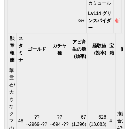
カミュール
Lv114 グリ
G+
ンスパイダ
斬
ー
勲
ス
アビ育
章
タ
ガチャ
経験値
宝
ゴールド
生の源
備
報
ミ
種
(効率)
箱
(効率)
酬
ナ
華
霊
石/
大
き
な
ク
推奨
??
??
67
628
マ
48
4
合
~2969~??
~694~??
(1.396)
(13.083)
の
4390