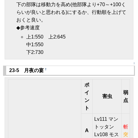
下の部隊は移動力を高め(他部隊より+70～+100く
らいが良いと思われる)にするか、行動順を上げて
おくと良い。
◆参考速度
上1:550 上2:645
中1:550
下2:730
↑
†
23-5 月夜の宴
ポ
イ
弱
害虫
ン
点
ト
Lv111 マン
トッタン
斬
A
Lv108 モス
突