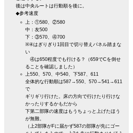
後は中央ルートは行動順を後に。
◆参考速度
上：①580、②580
中：友500
下：③570、④700
※④はぎりぎり1回目で切り替えパネル踏まな
い
④は650程度でも行ける？（659でCを倒せ
ることを確認しました）
上550、570、中540、下587、611
全体的な行動順は587→550、570→541→611
で
ギリギリ行けた。床の方向で行けたり行けな
かったりするかもだから
下第二部隊の速度はもうちょっと上げたほう
が無難。
（上2部隊がFに届かず587の部隊が先にゴー