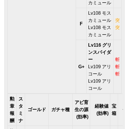
カミュール
Lv108 モス
カミュール
突
F
Lv108 モス
突
カミュール
Lv116 グリ
ンスパイダ
ー
斬
G+
Lv109 アリ
斬
コール
斬
Lv109 アリ
コール
勲
ス
アビ育
章
タ
経験値
宝
ゴールド
ガチャ種
生の源
備
報
ミ
(効率)
箱
(効率)
酬
ナ