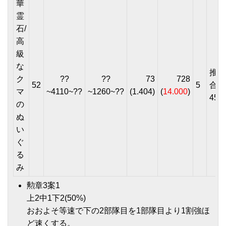
華
霊
石/
高
級
な
推奨
ク
??
??
73
728
52
5
合
マ
~4110~??
~1260~??
(1.404)
(
14.000
)
459
の
ぬ
い
ぐ
る
み
勲章3案1
上2中1下2(50%)
おおよそ等速で下の2部隊目を1部隊目より1割強ほ
ど速くする。