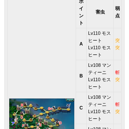
ポ
イ
弱
害虫
ン
点
ト
Lv110 モス
ヒート
突
A
Lv110 モス
突
ヒート
Lv108 マン
ティーニ
斬
B
Lv110 モス
突
ヒート
Lv108 マン
ティーニ
斬
C
Lv110 モス
突
ヒート