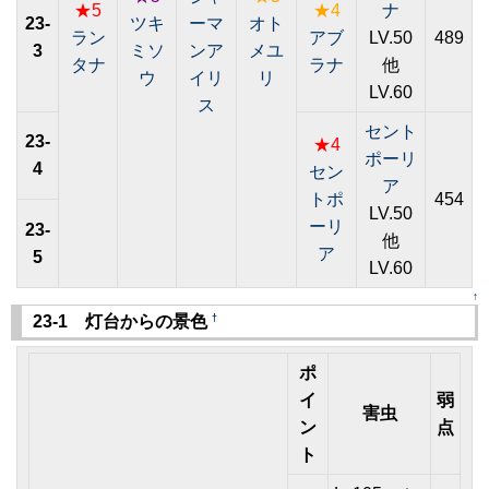
★5
★4
ナ
23-
ツキ
ーマ
オト
ラン
アブ
LV.50
489
3
ミソ
ンア
メユ
タナ
ラナ
他
ウ
イリ
リ
LV.60
ス
セント
23-
★4
ポーリ
4
セン
ア
トポ
454
LV.50
ーリ
23-
他
ア
5
LV.60
↑
†
23-1 灯台からの景色
ポ
イ
弱
害虫
ン
点
ト