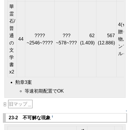
華
霊
石/
4(★2
普
贈り
通
????
???
62
567
44
物,ア
の
~2546~????
~578~???
(1.409)
(12.886)
ンプ
文
ルゥ)
学
書
x2
勲章3案
等速初期配置でOK
旧マップ＿
+
↑
†
23-2 不可解な現象