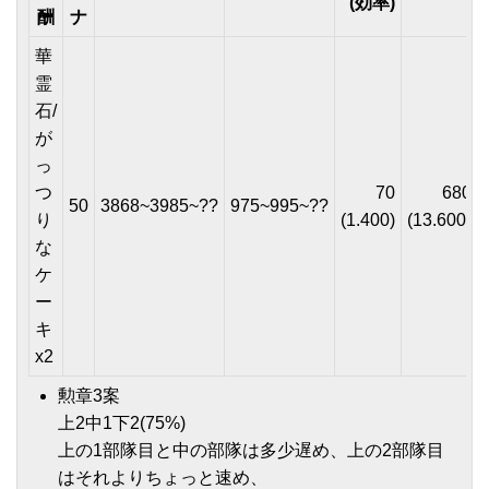
(効率)
酬
ナ
華
霊
石/
が
っ
つ
70
680
50
3868~3985~??
975~995~??
り
(1.400)
(13.600)
な
ケ
ー
キ
x2
勲章3案
上2中1下2(75%)
上の1部隊目と中の部隊は多少遅め、上の2部隊目
はそれよりちょっと速め、