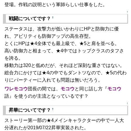
登場。作戦の説明という軍師らしい仕事をした。
↑
†
戦闘についてです？
ステータスは、攻撃力が低いかわりにHPと防御力に優
れ、アビリティも防御アップの高生存型。
とくにHPは★4全体でも最上級で、★5と肩を並べる。
高い防御力と相まって、★4中ではトップクラスのタフさ
を誇る。
移動力は320と低めだが、それほど深刻な重さではない。
総合力にかけては★4の中でもダントツなので、★5の代わ
りにパーティーに入れても問題は無いだろう。
ワレモコウ
団長の間では、
モコウ
と同じ話し方『
モコウ
語』を使うのが主流となっているです？
↑
†
昇華についてです？
ストーリー第一部の★4メインキャラクターの中で一人大
分遅れたが2019/07/22昇華実装された。