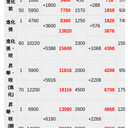
1
1680
3480
430
718
370
進化
+1800
+288
前
50
5950
7750
1570
1858
930
1
4760
8360
1250
1826
740
進化
+3600
+576
後
13820
3876
進化
60
10220
3300
1500
後・
+5388
15608
+1068
4368
咲
昇
1
5900
11816
2000
4208
950
華・
咲
+5916
+2208
(進
70
12200
18116
4500
6708
1750
化)
昇
1
6900
13080
2600
4868
1200
華・
咲
+6180
+2268
(開