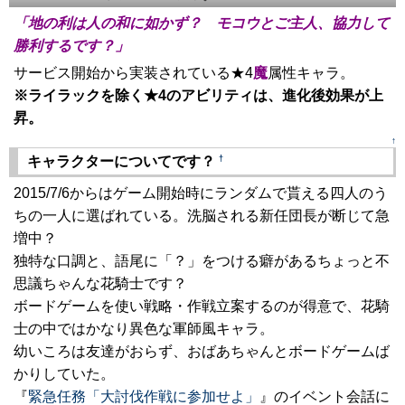
「地の利は人の和に如かず？ モコウとご主人、協力して
勝利するです？」
サービス開始から実装されている★4
魔
属性キャラ。
※ライラックを除く★4のアビリティは、進化後効果が上
昇。
↑
†
キャラクターについてです？
2015/7/6からはゲーム開始時にランダムで貰える四人のう
ちの一人に選ばれている。洗脳される新任団長が断じて急
増中？
独特な口調と、語尾に「？」をつける癖があるちょっと不
思議ちゃんな花騎士です？
ボードゲームを使い戦略・作戦立案するのが得意で、花騎
士の中ではかなり異色な軍師風キャラ。
幼いころは友達がおらず、おばあちゃんとボードゲームば
かりしていた。
『
緊急任務「大討伐作戦に参加せよ」
』のイベント会話に