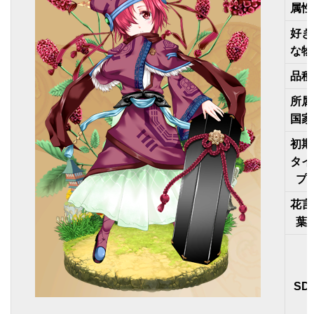
属性
好き
な物
品種
所属
国家
初期
タイ
プ
花言
葉
SD