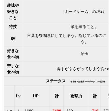
趣味や
好きな
ボードゲーム、心理戦
こと
特技
策を練ること。
言葉を疑問系にしてしまう。断じているのに「
癖
う。
好きな
飴玉
食べ物
苦手な
両手がふさがってしまう食べ
食べ物
ステータス
(基本値＋好感度100%ボーナス) =合計値
Lv
HP
計
攻撃力
計