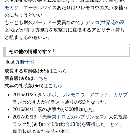
スキル発動率が最大1.36倍になり、攻撃加算バフ量も多い
モミジ
、
エーデルワイス
あたりはワレモコウの欠点を補う
のにちょうどいい。
もっとも耐久パーティー要員なので
ナデシコ(世界花の巫
女)
などが持つ防御力を攻撃力に変換するアビリティ持ち
と組ませるのもいい。
↑
†
その他の情報です？
illust:
九野十弥
成長する軍師版(★5)は
こちら
新春版(★6)は
こちら
式典の礼装版(★6)は
こちら
2016/01/25
タンポポ
、
ワレモコウ
、
アブラナ
、
カサブ
ランカ
の４人がイラスト通りのSDとなった。
2016/04/11 素の攻撃力が300増加した。
2017/02/13 『
光華祭トロピカルプリンセス
』人気投票
ランク別(★4)にて1位(総合13位)を獲得したことで、
専用装備の追加実装が決定。