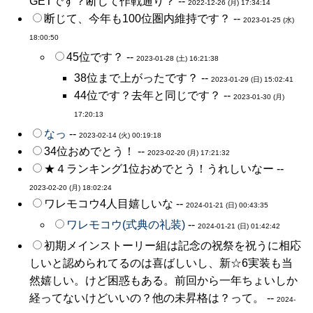
GETです？断じて作戦通り？ --
2022-12-26 (月) 17:34:14
断じて、今年も100位圏内維持です？ --
2023-01-25 (水)
18:00:50
45位です？ --
2023-01-28 (土) 16:21:38
38位まで上がったです？ --
2023-01-29 (日) 15:02:41
44位です？去年と同じです？ --
2023-01-30 (月)
17:20:13
なっ
--
2023-02-14 (火) 00:19:18
34位おめでとう！ --
2023-02-20 (月) 17:21:32
★４ランキング1位おめでとう！うれしいなー --
2023-02-20 (月) 18:02:24
ワレモコウ4人目嬉しいな --
2024-01-21 (日) 00:43:35
ワレモコウ(式典の礼装)
--
2024-01-21 (日) 01:42:42
初期メインストーリー組は記念の祝祭を祝うに相応
しいと認められてるのは喜ばしいし、新☆6実装も当
然嬉しい。けど困惑もある。前回から一年ちょいしか
経ってないけどいいの？他の未昇格は？って。 --
2024-