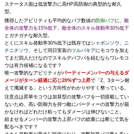
ステータス面は低攻撃力に高HP高防御の典型的な耐久
型。
獲得したアビリティも平均的なバフ数値の
防御バフ
に、
敵
全体の攻撃力を15%低下、敵全体のスキル発動率30%低下
とガチガチな耐久型。
とくにスキル発動率30%低下は既存では
シャボンソウ
、
ニ
チニチソウ
、そして同日実装の
ツルバキア
にモコウを加え
てまだ四人だけなのでスキルデバフパを組むならワレモコ
ウは有力候補になるです？
唯一攻撃的なアビリティが
パーティーメンバーの与えるダ
メージがターン経過に応じ20%ずつ上昇
で「2、3ターン耐
えて殲滅する」という方向性がわかりやすく整っている。
注意点は昇華モコウは加算型の攻撃バフを一切搭載してい
ないため、高い防御力を持つ敵にパーティーの攻撃力が届
かなければどれだけ粘ってもダメージは伸びないこと。
組ませるメンバーの攻撃力上昇バフの総量には断じて気を
配るべきです？