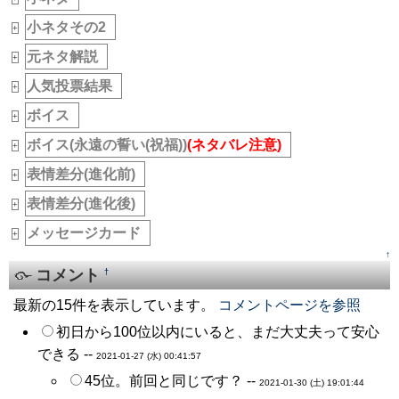
小ネタその2
_
+
元ネタ解説
_
+
人気投票結果
_
+
ボイス
_
+
ボイス(永遠の誓い(祝福))
(ネタバレ注意)
_
+
表情差分(進化前)
_
+
表情差分(進化後)
_
+
メッセージカード
_
+
↑
コメント
†
最新の15件を表示しています。
コメントページを参照
初日から100位以内にいると、まだ大丈夫って安心
できる --
2021-01-27 (水) 00:41:57
45位。前回と同じです？ --
2021-01-30 (土) 19:01:44