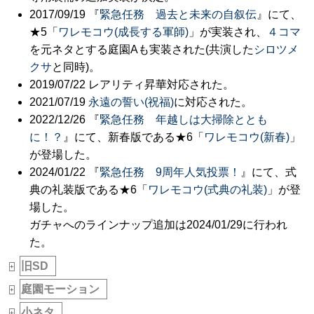
2017/09/19 『
緊急任務 過去と未来の自叙伝
』にて、
★5「
ワレモコウ(成長する軍師)
」が実装され、
４コマ
を元ネタとする庭園Aも実装された(共演した
シロツメ
クサ
と同時)。
2019/07/22 レアリティ昇華対応された。
2021/07/19
永遠の誓い(祝福)
に対応された。
2022/12/26 『
緊急任務 年越しは大掃除ととも
に！？
』にて、新春版である★6「
ワレモコウ(新春)
」
が登場した。
2024/01/22 『
緊急任務 9周年人気投票！
』にて、式
典の礼装版である★6「
ワレモコウ(式典の礼装)
」が登
場した。
ガチャへのラインナップ追加は2024/01/29に行われ
た。
旧SD
_
+
庭園モーション
_
+
小ネタ
_
+