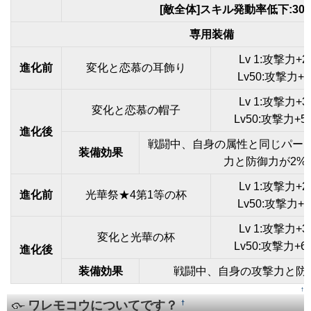
[敵全体]スキル発動率低下:30
専用装備
Lv 1:攻撃力+
進化前
変化と恋慕の耳飾り
Lv50:攻撃力+
Lv 1:攻撃力+
変化と恋慕の帽子
Lv50:攻撃力+
進化後
戦闘中、自身の属性と同じパー
装備効果
力と防御力が2%
Lv 1:攻撃力+
進化前
光華祭★4第1等の杯
Lv50:攻撃力+
Lv 1:攻撃力+
変化と光華の杯
Lv50:攻撃力+
進化後
装備効果
戦闘中、自身の攻撃力と防
↑
ワレモコウについてです？
†