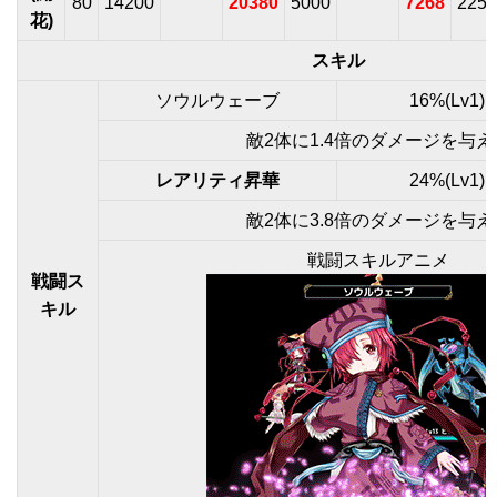
80
14200
20380
5000
7268
2250
花)
スキル
ソウルウェーブ
16%(Lv1) 
敵2体に1.4倍のダメージを与え
レアリティ昇華
24%(Lv1) 
敵2体に3.8倍のダメージを与え
戦闘スキルアニメ
戦闘ス
キル