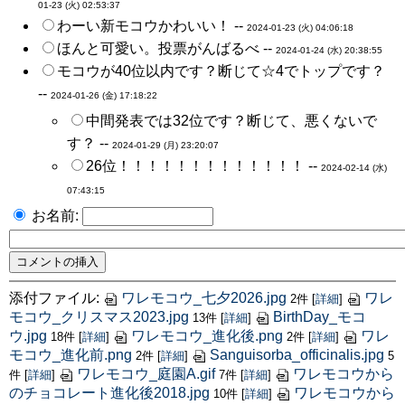
01-23 (火) 02:53:37
わーい新モコウかわいい！ --
2024-01-23 (火) 04:06:18
ほんと可愛い。投票がんばるべ --
2024-01-24 (水) 20:38:55
モコウが40位以内です？断じて☆4でトップです？
--
2024-01-26 (金) 17:18:22
中間発表では32位です？断じて、悪くないで
す？ --
2024-01-29 (月) 23:20:07
26位！！！！！！！！！！！！！ --
2024-02-14 (水)
07:43:15
お名前:
添付ファイル:
ワレモコウ_七夕2026.jpg
ワレ
2件
[
詳細
]
モコウ_クリスマス2023.jpg
BirthDay_モコ
13件
[
詳細
]
ウ.jpg
ワレモコウ_進化後.png
ワレ
18件
[
詳細
]
2件
[
詳細
]
モコウ_進化前.png
Sanguisorba_officinalis.jpg
2件
[
詳細
]
5
ワレモコウ_庭園A.gif
ワレモコウから
件
[
詳細
]
7件
[
詳細
]
のチョコレート進化後2018.jpg
ワレモコウから
10件
[
詳細
]