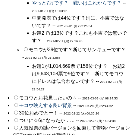
やっと7万です？ 戦いはこれからです？
--
2021-01-31 (日) 18:03:05
中間発表では44位です？別に、不吉ではな
いです？ --
2021-02-01 (月) 22:25:54
お題2では13位です？これも不吉では無いで
す？ --
2021-02-01 (月) 22:26:46
モコウが39位です？断じてサンキューです？ -
-
2021-02-22 (月) 21:42:55
お題1が1,014,669票で156位です？ お題2
は9,643,108票で9位です？ 断じてモコウ
にドレスは似合わないです？ --
2021-02-22 (月)
23:54:27
モコウとお花見したいのぅ --
2021-03-09 (火) 08:34:53
モコウ映えする良い背景
--
2021-06-28 (月) 22:44:52
30位おめでとー！ --
2022-02-22 (火) 00:35:26
ついに☆6になったか…… --
2022-12-26 (月) 16:34:38
人気投票の謎バージョンを回避して着物バージョン