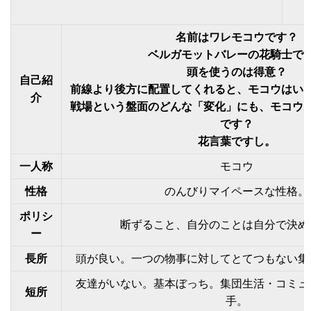
名前はワレモコウです？
ベルガモットバレーの花騎士で
頭を使うのは得意？
自己紹
前線より後方に配置してくれると、モコウはい
介
戦場という盤面のどんな「変化」にも、モコウ
です？
花言葉ですし。
一人称
モコウ
性格
のんびりマイペースな性格。
ポリシ
断ずること、自分のことは自分で決め
ー
長所
頭が良い。一つの物事に対してとてつもない集
友達がいない。基本ぼっち。集団生活・コミュ
短所
手。