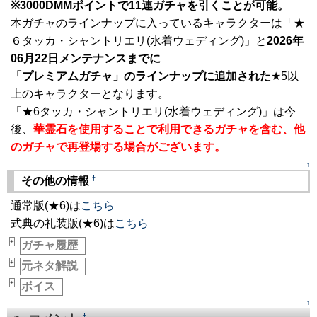
※3000DMMポイントで11連ガチャを引くことが可能。
本ガチャのラインナップに入っているキャラクターは「★
６タッカ・シャントリエリ(水着ウェディング)」と
2026年
06月22日メンテナンスまでに
「プレミアムガチャ」のラインナップに追加された
★5以
上のキャラクターとなります。
「★6タッカ・シャントリエリ(水着ウェディング)」は今
後、
華霊石を使用することで利用できるガチャを含む、他
のガチャで再登場する場合がございます。
↑
†
その他の情報
通常版(★6)は
こちら
式典の礼装版(★6)は
こちら
+
ガチャ履歴
_
+
元ネタ解説
_
+
ボイス
_
↑
†