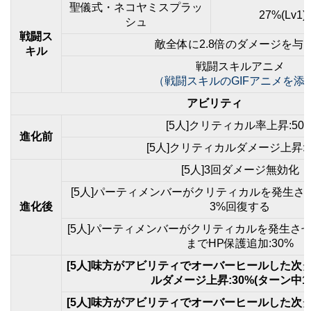
聖儀式・ネコヤミスプラッ
27%(Lv1)
シュ
戦闘ス
敵全体に2.8倍のダメージを与
キル
戦闘スキルアニメ
（戦闘スキルのGIFアニメを添
アビリティ
[5人]クリティカル率上昇:50
進化前
[5人]クリティカルダメージ上昇:2
[5人]3回ダメージ無効化
[5人]パーティメンバーがクリティカルを発生さ
進化後
3%回復する
[5人]パーティメンバーがクリティカルを発生さ
までHP保護追加:30%
[5人]味方がアビリティでオーバーヒールした次
ルダメージ上昇:30%(ターン中1
[5人]味方がアビリティでオーバーヒールした次