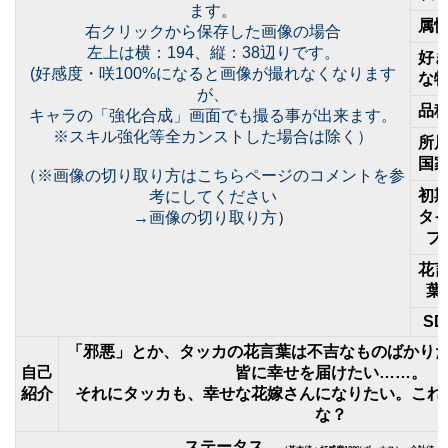
ます。
属
右クリックから保存した画像の場合
左上は横：194、縦：38辺りです。
好
(好感度・咲100%になると画像が撮れなくなります
な
が、
品
キャラの「強化合成」画面でも撮る事が出来ます。
※スキル強化等全カンストした場合は除く）
所
国
（※画像の切り取り方はこちらページのコメントを参
初
考にしてください
タ
→
画像の切り取り方
）
プ
花
葉
SD
「邪悪」とか、タッカの花言葉は不吉なものばかり
自己
皆に幸せを届けたい……。
紹介
それにタッカも、幸せな花嫁さんになりたい。これ
な？
ステータス