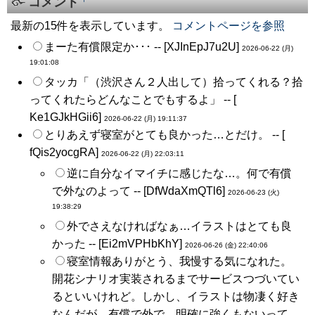
コメント
最新の15件を表示しています。
コメントページを参照
まーた有償限定か･･･ -- [
XJInEpJ7u2U
]
2026-06-22 (月)
19:01:08
タッカ「（渋沢さん２人出して）拾ってくれる？拾
ってくれたらどんなことでもするよ」 -- [
Ke1GJkHGii6
]
2026-06-22 (月) 19:11:37
とりあえず寝室がとても良かった…とだけ。 -- [
fQis2yocgRA
]
2026-06-22 (月) 22:03:11
逆に自分なイマイチに感じたな…。何で有償
で外なのよって -- [
DfWdaXmQTl6
]
2026-06-23 (火)
19:38:29
外でさえなければなぁ…イラストはとても良
かった -- [
Ei2mVPHbKhY
]
2026-06-26 (金) 22:40:06
寝室情報ありがとう、我慢する気になれた。
開花シナリオ実装されるまでサービスつづいてい
るといいけれど。しかし、イラストは物凄く好き
なんだが、有償で外で、明確に強くもないって、