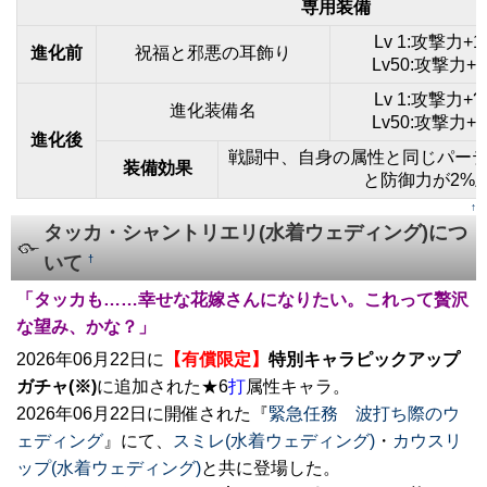
専用装備
Lv 1:攻撃力+
進化前
祝福と邪悪の耳飾り
Lv50:攻撃力+
Lv 1:攻撃力+
進化装備名
Lv50:攻撃力+
進化後
戦闘中、自身の属性と同じパー
装備効果
と防御力が2%
↑
タッカ・シャントリエリ(水着ウェディング)につ
いて
†
「タッカも……幸せな花嫁さんになりたい。これって贅沢
な望み、かな？」
2026年06月22日に
【有償限定】
特別キャラピックアップ
ガチャ(※)
に追加された★6
打
属性キャラ。
2026年06月22日に開催された『
緊急任務 波打ち際のウ
ェディング
』にて、
スミレ(水着ウェディング)
・
カウスリ
ップ(水着ウェディング)
と共に登場した。