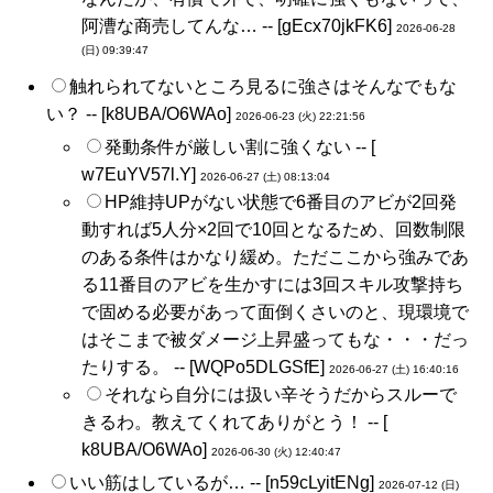
阿漕な商売してんな… -- [
gEcx70jkFK6
]
2026-06-28
(日) 09:39:47
触れられてないところ見るに強さはそんなでもな
い？ -- [
k8UBA/O6WAo
]
2026-06-23 (火) 22:21:56
発動条件が厳しい割に強くない -- [
w7EuYV57l.Y
]
2026-06-27 (土) 08:13:04
HP維持UPがない状態で6番目のアビが2回発
動すれば5人分×2回で10回となるため、回数制限
のある条件はかなり緩め。ただここから強みであ
る11番目のアビを生かすには3回スキル攻撃持ち
で固める必要があって面倒くさいのと、現環境で
はそこまで被ダメージ上昇盛ってもな・・・だっ
たりする。 -- [
WQPo5DLGSfE
]
2026-06-27 (土) 16:40:16
それなら自分には扱い辛そうだからスルーで
きるわ。教えてくれてありがとう！ -- [
k8UBA/O6WAo
]
2026-06-30 (火) 12:40:47
いい筋はしているが… -- [
n59cLyitENg
]
2026-07-12 (日)