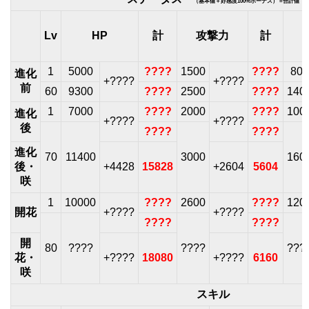
（基本値＋好感度100%ボーナス） =合計値
Lv
HP
計
攻撃力
計
1
5000
????
1500
????
800
進化
+????
+????
前
60
9300
????
2500
????
140
1
7000
????
2000
????
100
進化
+????
+????
後
????
????
進化
70
11400
3000
160
後・
+4428
15828
+2604
5604
咲
1
10000
????
2600
????
120
開花
+????
+????
????
????
開
80
????
????
???
花・
+????
18080
+????
6160
咲
スキル