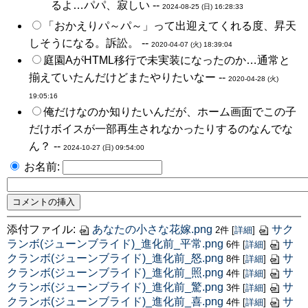
るよ…パパ、寂しい --
2024-08-25 (日) 16:28:33
「おかえりパ～パ～」って出迎えてくれる度、昇天
しそうになる。訴訟。 --
2020-04-07 (火) 18:39:04
庭園AがHTML移行で未実装になったのか…通常と
揃えていたんだけどまたやりたいなー --
2020-04-28 (火)
19:05:16
俺だけなのか知りたいんだが、ホーム画面でこの子
だけボイスが一部再生されなかったりするのなんでな
ん？ --
2024-10-27 (日) 09:54:00
お名前:
添付ファイル:
あなたの小さな花嫁.png
サク
2件
[
詳細
]
ランボ(ジューンブライド)_進化前_平常.png
サ
6件
[
詳細
]
クランボ(ジューンブライド)_進化前_怒.png
サ
8件
[
詳細
]
クランボ(ジューンブライド)_進化前_照.png
サ
4件
[
詳細
]
クランボ(ジューンブライド)_進化前_驚.png
サ
3件
[
詳細
]
クランボ(ジューンブライド)_進化前_喜.png
サ
4件
[
詳細
]