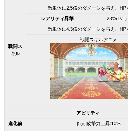
敵単体に2.5倍のダメージを与え、HP
レアリティ昇華
28%(Lv1) 
敵単体に4.3倍のダメージを与え、HP
戦闘スキルアニメ
戦闘ス
キル
アビリティ
進化前
[5人]攻撃力上昇:10%