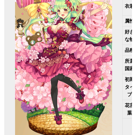
衣装
属性
好き
な物
品種
所属
国家
初期
タイ
プ
花言
葉