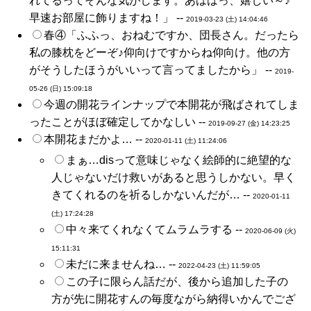
れてるってそんな気がします。あははっ、嬉しい～♪
早速お部屋に飾りますね！」 --
2019-03-23 (土) 14:04:46
春④「ふふっ、おねむですか、団長さん。だったら
私の膝枕をどーぞ♪仰向けですからね仰向け。他の方
がそうしたほうがいいって言ってましたから」 --
2019-
05-26 (日) 15:09:18
今週の開花ラインナップで本開花が飛ばされてしま
ったことがほぼ確定してかなしい --
2019-09-27 (金) 14:23:25
本開花まだかよ… --
2020-01-11 (土) 11:24:06
まぁ…disって意味じゃなく絵師的に絶望的な
人じゃないだけ救いがあると思うしかない。早く
きてくれるのを祈るしかないんだが… --
2020-01-11
(土) 17:24:28
中々来てくれなくてムラムラする --
2020-06-09 (火)
15:11:31
未だに来ませんね… --
2022-04-23 (土) 11:59:05
この子に限らん話だが、後から追加した子の
方が先に開花すんの毎度ながら納得いかんでござ