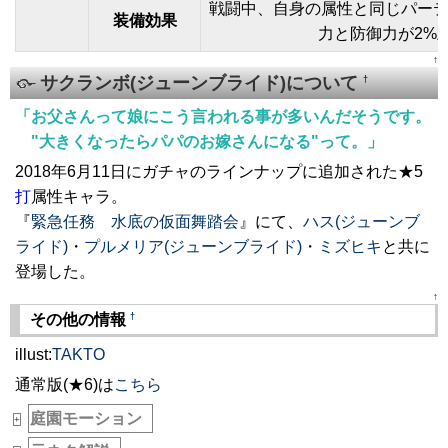
戦闘中、自身の属性と同じパー
装備効果
力と防御力が2%
↑
サクランボ(ジューンブライド)について
†
「お父さんって娘にこう言われる事が多いんだそうです。
"大きくなったらパパのお嫁さんになる"って。」
2018年6月11日にガチャのラインナップに追加された★5
打
属性キャラ。
『
緊急任務 水底の仮面舞踏会
』にて、
ハス(ジューンブ
ライド)
・
プルメリア(ジューンブライド)
・
ミズヒキ
と共に
登場した。
↑
†
その他の情報
illust:
TAKTO
通常版(★6)は
こちら
庭園モーション
_
+