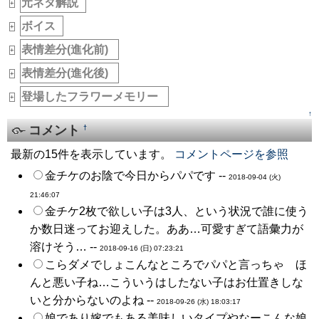
元ネタ解説
_
+
ボイス
_
+
表情差分(進化前)
_
+
表情差分(進化後)
_
+
登場したフラワーメモリー
_
+
↑
コメント
†
最新の15件を表示しています。
コメントページを参照
金チケのお陰で今日からパパです --
2018-09-04 (火)
21:46:07
金チケ2枚で欲しい子は3人、という状況で誰に使う
か数日迷ってお迎えした。ああ…可愛すぎて語彙力が
溶けそう… --
2018-09-16 (日) 07:23:21
こらダメでしょこんなところでパパと言っちゃ ほ
んと悪い子ね…こういうはしたない子はお仕置きしな
いと分からないのよね --
2018-09-26 (水) 18:03:17
娘であり嫁でもある美味しいタイプやなーこんな娘