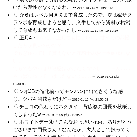
いたら理性がなくなるわ。 --
2018-10-24 (水) 19:09:13
☆６はレベルＭＡＸまで育成したので、次は嫁サク
ランボを育成しようと思う。入手してから資材が枯渇
して育成も出来てなかったし --
2018-11-17 (土) 19:12:19
正月4：
パパはお正月でも忙しいし、甘えるの我慢
した方が良いのかな？
でもぎゅってして貰えないと花騎士のお仕事頑張れな
いし
でもでもやっぱり迷惑はかけたくないし、う～ん……
やっぱり私って、はしたないよ……
--
2019-01-02 (水)
10:40:08
ンボJBの進化前ってモンハンに出てきそうな感
じ。ツバキ開花もだけど --
2019-01-16 (水) 23:59:08
チョコの代わりにネクタイ…背広姿の団長を秋桜し
てしまったw --
2019-02-05 (火) 21:29:36
ホワイトデー④「こんなおっきい花束、ありがとう
ございます団長さん！なんだか、大人として扱ってく