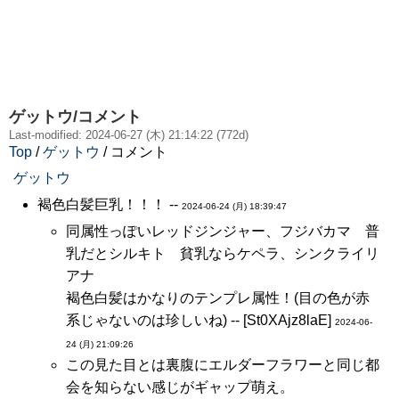
ゲットウ/コメント
Last-modified: 2024-06-27 (木) 21:14:22 (772d)
Top
/
ゲットウ
/ コメント
ゲットウ
褐色白髪巨乳！！！ --
2024-06-24 (月) 18:39:47
同属性っぽいレッドジンジャー、フジバカマ 普
乳だとシルキト 貧乳ならケペラ、シンクライリ
アナ
褐色白髪はかなりのテンプレ属性！(目の色が赤
系じゃないのは珍しいね) -- [St0XAjz8laE]
2024-06-
24 (月) 21:09:26
この見た目とは裏腹にエルダーフラワーと同じ都
会を知らない感じがギャップ萌え。