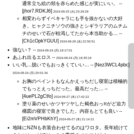
通常立ち絵の頬を赤らめた感じが実にいい。 --
[jhor7.RDKJ6]
2024-06-25 (火) 23:29:29
相変わらずイベキャラにも手を抜かないの大好
き。ヒャクニチソウの強さとシギラリアのムチム
チのせいで石が枯渇してたから本当助かる… --
[Ch1cOpkYGUU]
2024-06-26 (水) 22:50:51
強ない？ --
2024-06-24 (月) 19:17:01
あふれ出るエロス --
2024-06-24 (月) 19:35:16
いい乳…脱いでもおっきくていい… -- [Nez3WCL4pbc]
2024-06-24 (月) 20:01:34
お胸のペイントもなんかえっちだし寝室は積極的
でもっとえっちだった。最高だった… --
[4uePL2gCf/o]
2024-06-27 (木) 17:42:22
塗り薬のせいかツヤツヤした褐色おっπがど迫力
構図の寝室で良きでした。内容もとても良い --
[Ei2mVPHbKhY]
2024-06-27 (木) 21:14:21
地味にNZNも衣装合わせてるのはワロタ。長年続けて