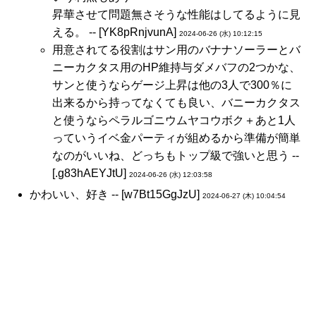
昇華させて問題無さそうな性能はしてるように見
える。 -- [YK8pRnjvunA]
2024-06-26 (水) 10:12:15
用意されてる役割はサン用のバナナソーラーとバ
ニーカクタス用のHP維持与ダメバフの2つかな、
サンと使うならゲージ上昇は他の3人で300％に
出来るから持ってなくても良い、バニーカクタス
と使うならペラルゴニウムヤコウボク＋あと1人
っていうイベ金パーティが組めるから準備が簡単
なのがいいね、どっちもトップ級で強いと思う --
[.g83hAEYJtU]
2024-06-26 (水) 12:03:58
かわいい、好き -- [w7Bt15GgJzU]
2024-06-27 (木) 10:04:54