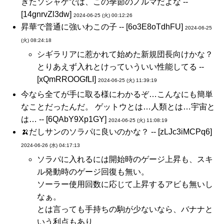
きたソシャゲでは、この季節のノルマだよな --
[14gnrvZl3dw]
2024-06-25 (火) 00:12:26
昇華で普通に強いわこの子 -- [6o3E8oTdhFU]
2024-06-25
(火) 08:24:18
シギラリアに惹かれて始めた新規団長向けかな？
とりあえず入れとけっていういい性能してる --
[xQmRROOGfLI]
2024-06-25 (火) 11:39:19
今なら全てが手に取る様にわかるぞ…こんなにも簡単
なことだったんだ。 ゲットウとは…人類とは…宇宙と
は… -- [6QAbY9Xp1GY]
2024-06-25 (火) 11:08:19
🍌だしサンのソラパに良いのかな？ -- [zLJc3iMCPq6]
2024-06-26 (水) 04:17:13
ソラパに入れるには開始時のゲージ上昇も、スキ
ル発動時のゲージ回復も無い。
ソーラー使用回数に応じて上昇するアビも無いし
なぁ。
とは言っても手持ちの駒が少ないなら、バナナと
いう利点もあり