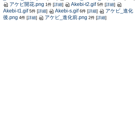
アケビ開花.png
Akebi-t2.gif
1件
[
詳細
]
5件
[
詳細
]
Akebi-t1.gif
Akebi-s.gif
アケビ_進化
5件
[
詳細
]
6件
[
詳細
]
後.png
アケビ_進化前.png
4件
[
詳細
]
2件
[
詳細
]