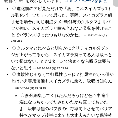
最新の15件を表示しています。
コメントページを参照
進化前のアビ見ただけで「あ、これスイカズラ1キ
ル強化パーツだ」って思った。実際、スイカズラと組
ませる場合は同じ弱点ダメ+斬付与のクルクマよりバ
フが強い。スイカズラと噛み合わない吸収を付けるこ
とでバランス取ったつもりなのかね。 --
2022-02-14 (月)
17:50:51
クルクマと比べると明らかにクリティカル分ダメー
ジが上がってるから、スイカズラ持ってる人は取っと
いて損はない。ただ1ターンで決めるなら吸収は要ら
ないと思う --
2022-02-14 (月) 17:55:26
魔族性じゃなくて打属性じゃね？打属性だから僅か
とはいえ専用装備もスイカズラに乗る、吸収は知らん
--
2022-02-14 (月) 19:08:49
多分編集してくれたんだろうけど色々中途半
端になっちゃってたみたいだから直しておいた
よ 吸収は他のバフ役の生存率向上させてバリア
持ちがマップ後半に来ても大丈夫みたいな保険枠