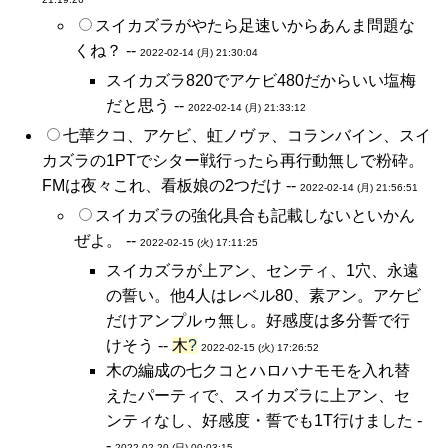
スイカズラがやたら足速いからあんま問題な
くね？ --
2022-02-14 (月) 21:30:04
スイカズラ820でアケビ480だからいい塩梅
だと思う --
2022-02-14 (月) 21:33:12
七華クコ、アケビ、虹ノヴァ、コランバイン、スイ
カズラの1PTでシター戦行ったら再行動無しで粉砕。
FMは夜々これ、看板娘の2つだけ --
2022-02-14 (月) 21:56:51
スイカズラの強化具合も記載しないといかん
ぜよ。 --
2022-02-15 (火) 17:11:25
スイカズラが上アン、センティ、1穴、永遠
の誓い。他4人はレベル80、素アン。アケビ
だけアンプルゥ無し。好感度は多分誓で行
けそう --
木
?
2022-02-15 (火) 17:26:52
木の編成の七クコとハロハナモモを入れ替
えたパーティで、スイカズラに上アン、セ
ンティなし、好感度・誓でも1T行けました -
-
2022-02-20 (日) 00:03:15