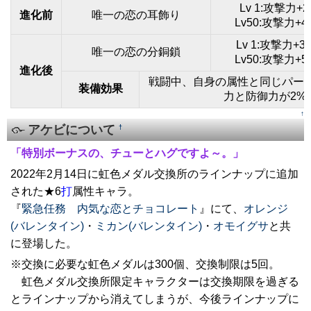
Lv 1:攻撃力+
進化前
唯一の恋の耳飾り
Lv50:攻撃力+
Lv 1:攻撃力+
唯一の恋の分銅鎖
Lv50:攻撃力+
進化後
戦闘中、自身の属性と同じパー
装備効果
力と防御力が2%
↑
アケビについて
†
「特別ボーナスの、チューとハグですよ～。」
2022年2月14日に虹色メダル交換所のラインナップに追加
された★6
打
属性キャラ。
『
緊急任務 内気な恋とチョコレート
』にて、
オレンジ
(バレンタイン)
・
ミカン(バレンタイン)
・
オモイグサ
と共
に登場した。
※交換に必要な虹色メダルは300個、交換制限は5回。
虹色メダル交換所限定キャラクターは交換期限を過ぎる
とラインナップから消えてしまうが、今後ラインナップに