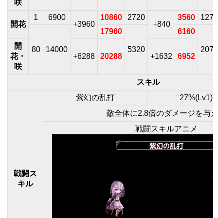
咲
1
6900
10860
2720
3560
1270
開花
+3960
+840
17960
6160
開
80
14000
5320
2070
花・
+6288
20288
+1632
6952
咲
スキル
紫幻の乱打
27%(Lv1) 
敵全体に2.8倍のダメージを与
戦闘スキルアニメ
戦闘ス
キル