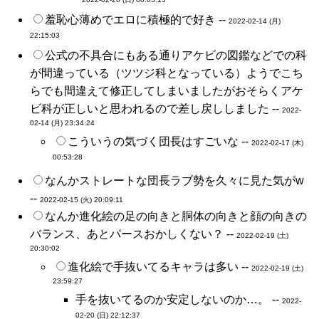
羞恥心薄めでエロに積極的で好き --
2022-02-14 (月)
22:15:03
公式の不具合にもある通りアケビの図鑑などでの科
が間違っている（ツツジ科となっている）ようでこち
らでも間違えて修正してしまいましたがおそらくアケ
ビ科が正しいと思われるので差し戻ししました --
2022-
02-14 (月) 23:34:24
こういうの気づく団長はすごいな --
2022-02-17 (木)
00:53:28
なんかストレートな団長ラブ勢を久々に見た気がw
--
2022-02-15 (火) 20:09:11
なんか進化絵の足の向きと胴体の向きと顔の向きの
バランス、あとパースおかしくない？ --
2022-02-19 (土)
20:30:02
進化絵で手抜いてるキャラは多い --
2022-02-19 (土)
23:59:27
手を抜いてるのか安定しないのか…。 --
2022-
02-20 (日) 22:12:37