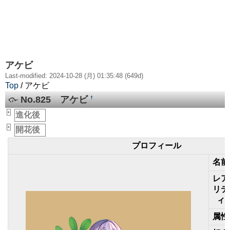
アケビ
Last-modified: 2024-10-28 (月) 01:35:48 (649d)
Top
/ アケビ
No.825 アケビ
†
+
進化後
_
+
開花後
_
プロフィール
名前
レア
リテ
ィ
属性