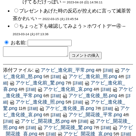
げてるだけっぽい --
2023-04-16 (日) 14:56:11
プレゼントあげた時の反応が控えめに言って滅茶苦
茶かわいい --
2022-03-15 (火) 23:45:54
ちょっと下も確認してみよう＞ホワイトデー④ --
2023-03-14 (火) 07:13:36
お名前:
添付ファイル:
アケビ_進化前_平常.png
アケ
4件
[
詳細
]
ビ_進化前_怒.png
アケビ_進化前_照.png
5件
[
詳細
]
4件
[
詳
アケビ_進化前_驚.png
アケビ_進化前_
細
]
7件
[
詳細
]
喜.png
アケビ_進化前_哀.png
アケビ
4件
[
詳細
]
4件
[
詳細
]
_進化後_平常.png
アケビ_進化後_怒.png
6件
[
詳細
]
4件
[
詳
アケビ_進化後_照.png
アケビ_進化後_
細
]
5件
[
詳細
]
驚.png
アケビ_進化後_喜.png
アケ
11件
[
詳細
]
7件
[
詳細
]
ビ_進化後_哀.png
アケビ_開花後_平常.png
6件
[
詳細
]
4件
アケビ_開花後_怒.png
アケビ_開花後_
[
詳細
]
4件
[
詳細
]
照.png
アケビ_開花後_驚.png
アケビ
4件
[
詳細
]
7件
[
詳細
]
_開花後_喜.png
アケビ_開花後_哀.png
4件
[
詳細
]
5件
[
詳細
]