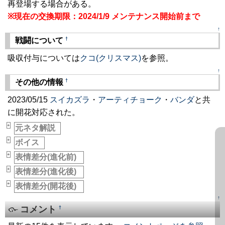
再登場する場合がある。
※現在の交換期限：2024/1/9 メンテナンス開始前まで
↑
†
戦闘について
吸収付与については
クコ(クリスマス)
を参照。
↑
†
その他の情報
2023/05/15
スイカズラ
・
アーティチョーク
・
バンダ
と共
に開花対応された。
+
元ネタ解説
_
+
ボイス
_
+
表情差分(進化前)
_
+
表情差分(進化後)
_
+
表情差分(開花後)
_
↑
コメント
†