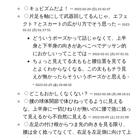
キュビズムだよ！ --
2022-02-20 (日) 22:42:47
片足を軸にして武器回してるんじゃ、エフェ
クト？とスカートの広がり方でそう思った --
2022-
02-21 (月) 01:27:51
どういうポーズかって話じゃなくて、上半
身と下半身の向きがあべこべでデッサン的
におかしいってことでは --
2022-02-21 (月) 07:51:31
ちょっと見えてる太ももと腰位置を見てる
とよくわからなくなる。この太ももチラ見
えが無かったらそういうポーズかと思える -
-
2022-02-25 (金) 20:08:32
どこもおかしくなくない？ --
2022-02-28 (月) 08:16:21
腰の球体関節で体ひねってるように見える
な。上半身に一切ひねりが無いのに腰で急に捻っ
て見えるから不自然に見える --
2022-03-05 (土) 22:21:59
左足の付け根からつま先の向きを見る限り、
腰は全く捻ってなくて、右足を左足側に向けて上