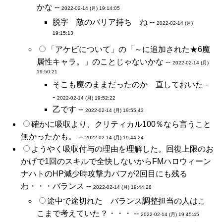
かな --
2022-02-14 (月) 19:14:05
脱字 敵のバリア持ち ね --
2022-02-14 (月)
19:15:13
「アケビについて」の「～に追加された★6魔
属性キャラ。」のことじゃないかな --
2022-02-14 (月)
19:50:21
そこも魔のままだったのか 直しておいた -
-
2022-02-14 (月) 19:52:22
乙です --
2022-02-14 (月) 19:55:43
確かに吸収より、クリティカル100％なら言うこと
無かったかも。 --
2022-02-14 (月) 19:44:24
ようやく吸収付与の理由を理解した。回復上限のお
かげで1回のスキルで全快しないからFMハロウィーン
ナハトのHP減少時攻撃力バフが2回目にも残る
わ・・・バランス --
2022-02-14 (月) 19:44:28
途中で途切れた バランス調整担当の人はこ
こまで考えていた？・・・ --
2022-02-14 (月) 19:45:45