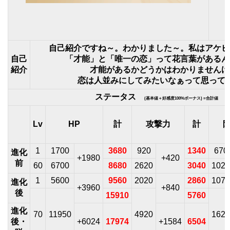
自己紹介ですね～。わかりました～。私はアケビ
自己
「才能」と「唯一の恋」って花言葉があるん
紹介
才能があるかどうかはわかりませんけ
恋は人並みにしてみたいなぁって思って
ステータス
(基本値＋好感度100%ボーナス) =合計値
Lv
HP
計
攻撃力
計
1
1700
3680
920
1340
670
進化
+1980
+420
前
60
6700
8680
2620
3040
1020
1
5600
9560
2020
2860
1070
進化
+3960
+840
後
15910
5760
進化
70
11950
4920
1620
後・
+6024
17974
+1584
6504