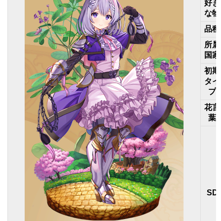
好き
な物
品種
所属
国家
初期
タイ
プ
花言
葉
SD