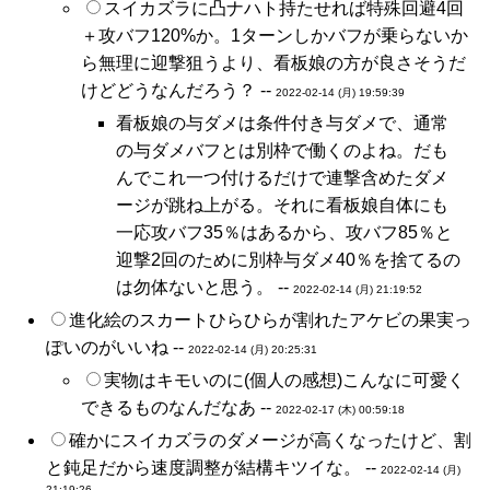
スイカズラに凸ナハト持たせれば特殊回避4回
＋攻バフ120%か。1ターンしかバフが乗らないか
ら無理に迎撃狙うより、看板娘の方が良さそうだ
けどどうなんだろう？ --
2022-02-14 (月) 19:59:39
看板娘の与ダメは条件付き与ダメで、通常
の与ダメバフとは別枠で働くのよね。だも
んでこれ一つ付けるだけで連撃含めたダメ
ージが跳ね上がる。それに看板娘自体にも
一応攻バフ35％はあるから、攻バフ85％と
迎撃2回のために別枠与ダメ40％を捨てるの
は勿体ないと思う。 --
2022-02-14 (月) 21:19:52
進化絵のスカートひらひらが割れたアケビの果実っ
ぽいのがいいね --
2022-02-14 (月) 20:25:31
実物はキモいのに(個人の感想)こんなに可愛く
できるものなんだなあ --
2022-02-17 (木) 00:59:18
確かにスイカズラのダメージが高くなったけど、割
と鈍足だから速度調整が結構キツイな。 --
2022-02-14 (月)
21:19:26