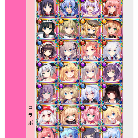
コ
ラ
ボ