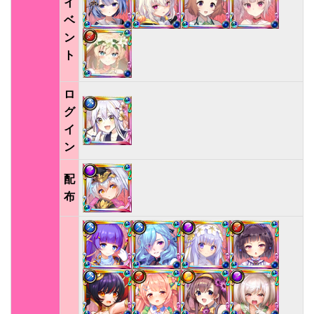
イ
ベ
ン
ト
ロ
グ
イ
ン
配
布