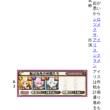
名
起が
称
悪い
から
シロ
ツメ
ク
サ
、
出
アイ
演
リ
ス
、
シク
ラメ
ン
アイ
リス
4-
は作
2
戦を
計画
通り
進め
るも