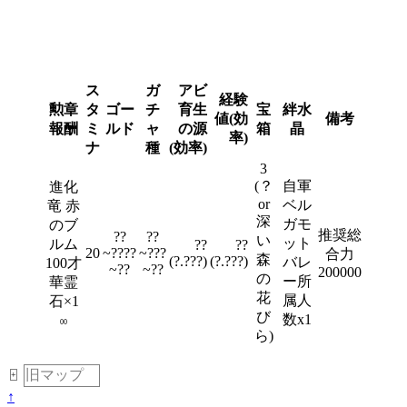
ス
ガ
アビ
経験
勲章
タ
ゴー
チ
育生
宝
絆水
値(効
備考
報酬
ミ
ルド
ャ
の源
箱
晶
率)
ナ
種
(効率)
3
(？
自軍
進化
or
ベル
竜 赤
深
ガモ
のブ
推奨総
??
??
い
ット
ルム
??
??
20
~????
~???
合力
森
(?.???)
(?.???)
バレ
100才
~??
~??
200000
の
ー所
華霊
花
属人
石×1
び
数x1
00
ら)
旧マップ
＿
+
↑