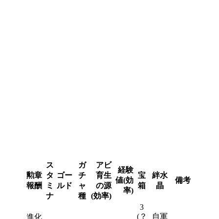
ス
ガ
アビ
経験
勲章
タ
ゴー
チ
育生
宝
絆水
値(効
備考
報酬
ミ
ルド
ャ
の源
箱
晶
率)
ナ
種
(効率)
3
(？
自軍
進化