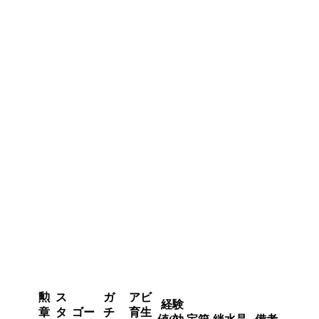
勲
ス
ガ
アビ
経験
章
タ
ゴー
チ
育生