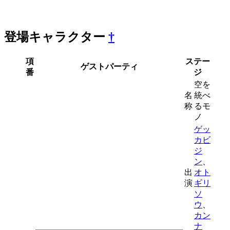
登場キャラクター
†
項
ステー
ゲストパーティ
番
ジ
空を
名
統べ
称
るモ
ノ
ゲッ
カビ
ジ
ン
、
出
オト
演
ギリ
ソ
ウ
、
カン
ナ