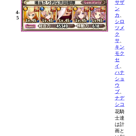
サザ
ン
4-
カ
、
5
シロ
ツメ
ク
サ
、
キン
モク
セ
イ
、
ハナ
ショ
ウ
ブ
、
ナデ
シコ
花騎
士達
は計
画と