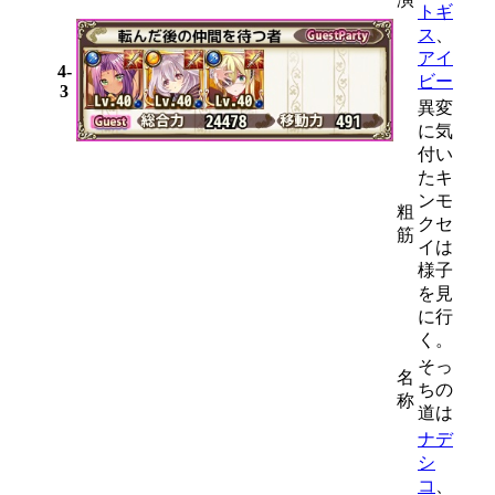
トギ
ス
、
アイ
4-
ビー
3
異変
に気
付い
たキ
ンモ
粗
クセ
筋
イは
様子
を見
に行
く。
そっ
名
ちの
称
道は
ナデ
シ
コ
、