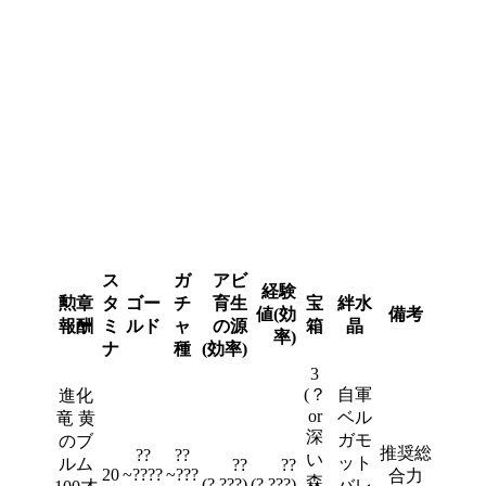
ス
ガ
アビ
経験
勲章
タ
ゴー
チ
育生
宝
絆水
値(効
備考
報酬
ミ
ルド
ャ
の源
箱
晶
率)
ナ
種
(効率)
3
(？
自軍
進化
or
ベル
竜 黄
深
ガモ
のブ
推奨総
??
??
い
ット
ルム
??
??
20
~????
~???
合力
森
(?.???)
(?.???)
バレ