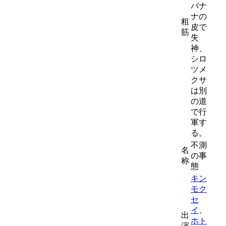
バナ
ナの
粗
皮で
筋
失
神、
シロ
ツメ
クサ
は別
の道
で行
軍す
る。
不測
名
の事
称
態
キン
モク
セ
イ
、
出
ホト
演