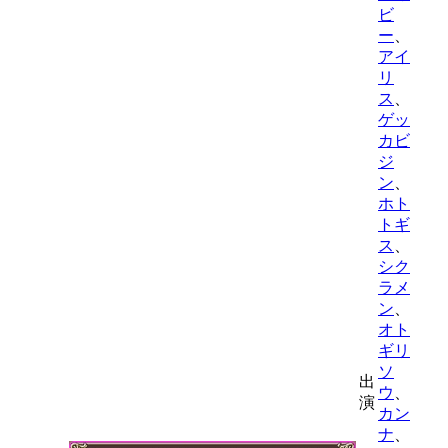
ビ
ー
、
アイ
リ
ス
、
ゲッ
カビ
ジ
ン
、
ホト
トギ
ス
、
シク
ラメ
ン
、
オト
ギリ
ソ
出
ウ
、
演
カン
ナ
、