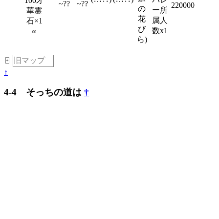
100才
~??
~??
220000
の
ー所
華霊
花
属人
石×1
び
数x1
00
ら)
旧マップ
＿
+
↑
4-4 そっちの道は
†