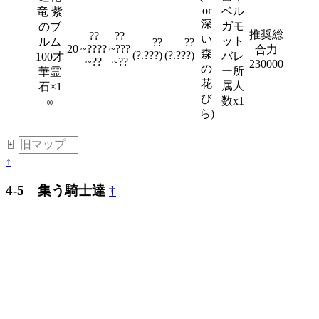
or
ベル
竜 紫
深
ガモ
のブ
推奨総
??
??
い
ット
ルム
??
??
20
~????
~???
合力
森
(?.???)
(?.???)
バレ
100才
~??
~??
230000
の
ー所
華霊
花
属人
石×1
び
数x1
00
ら)
旧マップ
＿
+
↑
4-5 集う騎士達
†