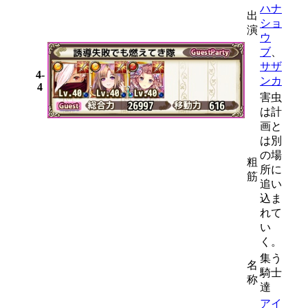
ハナ
出
ショ
演
ウ
ブ
、
サザ
4-
ンカ
4
害虫
は計
画と
は別
の場
粗
所に
筋
追い
込ま
れて
い
く。
集う
名
騎士
称
達
アイ