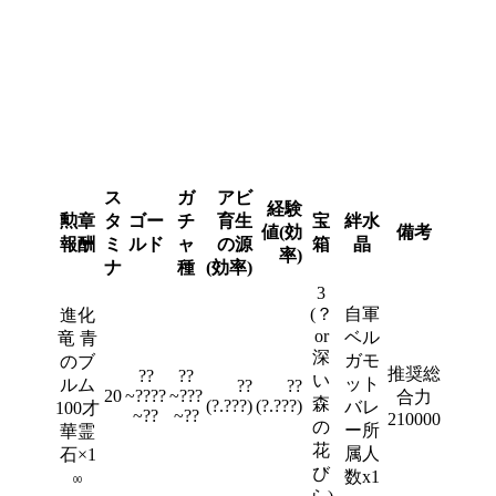
ス
ガ
アビ
経験
勲章
タ
ゴー
チ
育生
宝
絆水
値(効
備考
報酬
ミ
ルド
ャ
の源
箱
晶
率)
ナ
種
(効率)
3
(？
自軍
進化
or
ベル
竜 青
深
ガモ
のブ
推奨総
??
??
い
ット
ルム
??
??
20
~????
~???
合力
森
(?.???)
(?.???)
バレ
100才
~??
~??
210000
の
ー所
華霊
花
属人
石×1
び
数x1
00