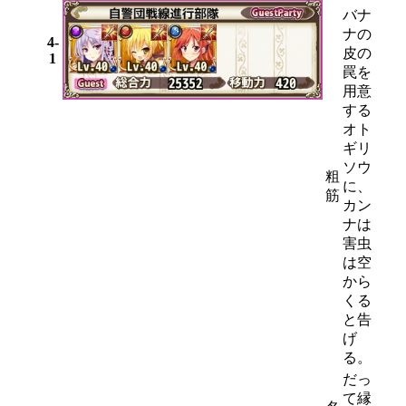
バナ
ナの
4-
皮の
1
罠を
用意
する
オト
ギリ
ソウ
粗
に、
筋
カン
ナは
害虫
は空
から
くる
と告
げ
る。
だっ
て縁