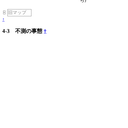
ら)
旧マップ
＿
+
↑
4-3 不測の事態
†