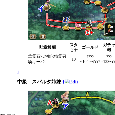
スタ
ガチ
勲章報酬
ゴールド
ミナ
種
華霊石×2/強化精霊召
????
???
10
~1649~????
~123~?
喚キー×2
↑
中級 スパルタ姉妹
†