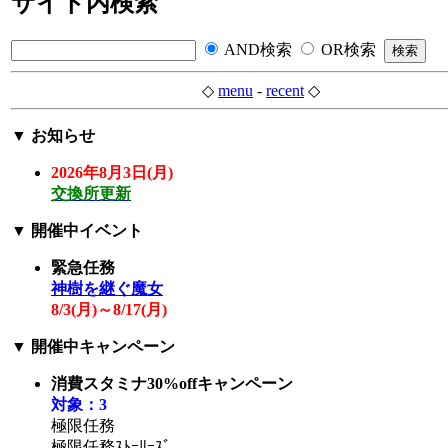
サイト内検索
AND検索
OR検索
◇
menu
-
recent
◇
▼
お知らせ
2026年8月3日(月)
交換所更新
▼
開催中イベント
緊急任務
神樹を継ぐ魔女
8/3(
月
)～8/17(
月
)
▼
開催中キャンペーン
消費スタミナ30%offキャンペーン
対象：3
極限任務
極限任務ｽﾄｰﾘｰｽﾞ