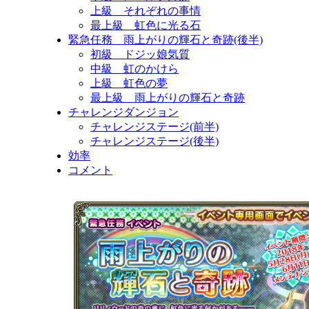
上級 それぞれの事情
最上級 虹色に光る石
緊急任務 雨上がりの輝石と奇跡(後半)
初級 ドジッ娘気質
中級 虹のかけら
上級 虹色の夢
最上級 雨上がりの輝石と奇跡
チャレンジダンジョン
チャレンジステージ(前半)
チャレンジステージ(後半)
効率
コメント