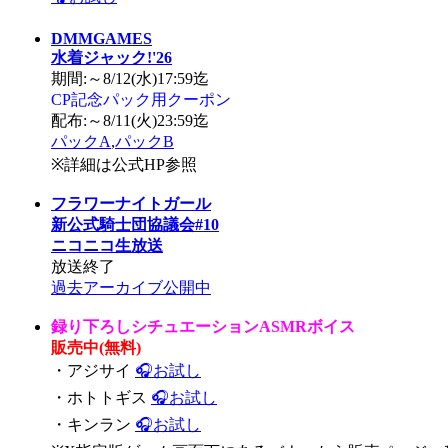
DMMGAMES
水着ジャック!'26
期間:～8/12(水)17:59迄
CP記念パック用クーポン
配布:～8/11(火)23:59迄
パックA
,
パックB
※詳細は公式HP参照
フラワーナイトガール
新公式騎士団協議会#10
ニコニコ生放送
放送終了
過去アーカイブ公開中
録り下ろしシチュエーションASMRボイス
販売中(無料)
・アジサイ
🎧お試し
・ホトトギス
🎧お試し
・キンラン
🎧お試し