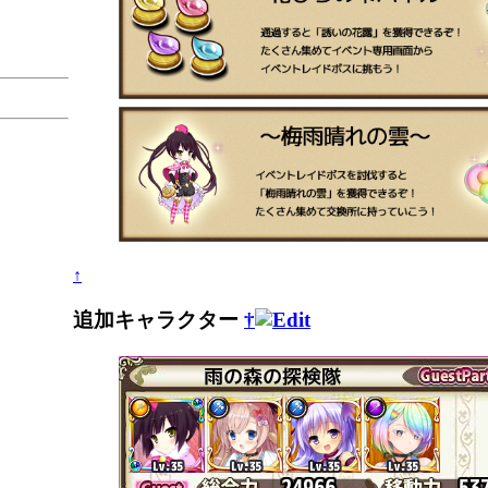
↑
追加キャラクター
†