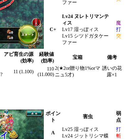
ファー
Lv24 ヌレトリマンテ
ィス
魔
C+
Lv17 湿っぽィス
打
Lv15 シツドガタケー
突
ファー
ャ
アビ育生の源
経験値
宝箱
備考
(効率)
(効率)
2(★2or贈り物1%orマ
誘いの花
110
11 (1.100)
??
(11.000)
ニュ5才)
露×1
ポイン
弱
害虫
ト
点
Lv25 湿っぽィス
打
A
Lv24 ジットリシマ蝶
斬