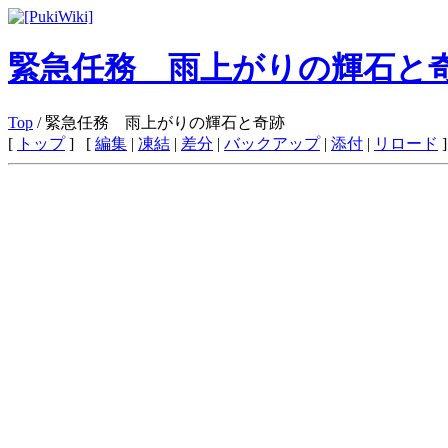
緊急任務 雨上がりの輝石と
Top
/ 緊急任務 雨上がりの輝石と奇跡
[
トップ
] [
編集
|
凍結
|
差分
|
バックアップ
|
添付
|
リロード
]