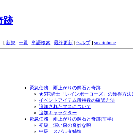
奇跡
 [
新規
|
一覧
|
単語検索
|
最終更新
|
ヘルプ
]
smartphone
緊急任務 雨上がりの輝石と奇跡
★5花騎士「レインボーローズ」の獲得方法
イベントアイテム所持数の確認方法
追加されたマスについて
追加キャラクター
緊急任務 雨上がりの輝石と奇跡(前半)
初級 深い森の奇妙な噂
中級 スパルタ姉妹