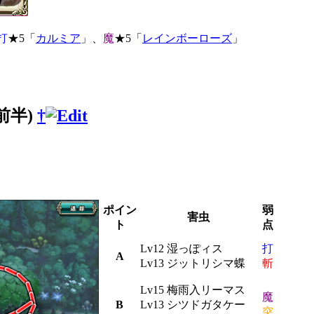
打
★5「
カルミア
」、
魔
★5「
レインボーローズ
」
前半)
†
ポイン
弱
害虫
ト
点
Lv12 湿っぽィス
打
A
Lv13 ジットリシマ蝶
斬
Lv15 梅雨入リーマス
魔
B
Lv13 シツドガタケー
突