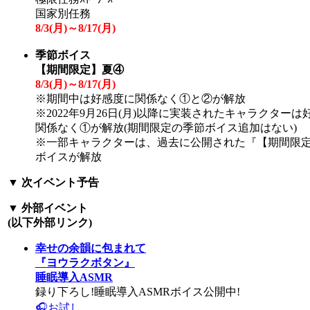
国家別任務
8/3(
月
)～8/17(
月
)
季節ボイス
【期間限定】夏④
8/3(
月
)～8/17(
月
)
※期間中は好感度に関係なく①と②が解放
※2022年9月26日(月)以降に実装されたキャラクターは
関係なく①が解放(期間限定の季節ボイス追加はない)
※一部キャラクターは、過去に公開された『【期間限
ボイスが解放
▼
次イベント予告
▼
外部イベント
(以下外部リンク)
幸せの余韻に包まれて
『ヨウラクボタン』
睡眠導入ASMR
録り下ろし!睡眠導入ASMRボイス公開中!
🎧お試し