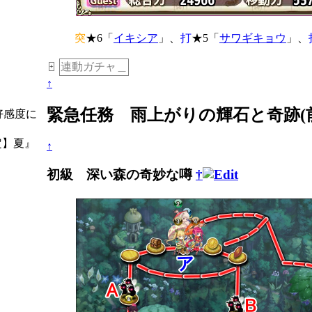
突
★6「
イキシア
」、
打
★5「
サワギキョウ
」、
連動ガチャ＿
+
↑
緊急任務 雨上がりの輝石と奇跡(
好感度に
定】夏』
↑
初級 深い森の奇妙な噂
†