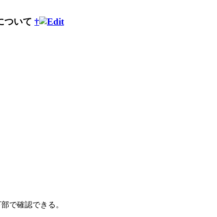
について
†
下部で確認できる。