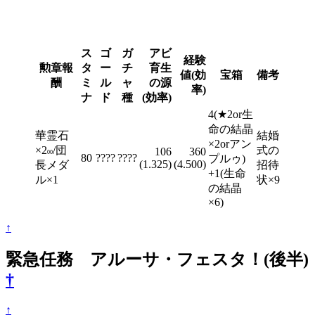
ス
ゴ
ガ
アビ
経験
勲章報
タ
ー
チ
育生
値(効
宝箱
備考
酬
ミ
ル
ャ
の源
率)
ナ
ド
種
(効率)
4(★2or生
命の結晶
華霊石
結婚
×2orアン
×2
/団
式の
106
360
00
80
????
????
プルゥ)
(1.325)
(4.500)
長メダ
招待
+1(生命
ル×1
状×9
の結晶
×6)
↑
緊急任務 アルーサ・フェスタ！(後半)
†
↑