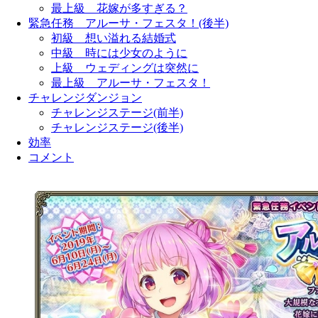
最上級 花嫁が多すぎる？
緊急任務 アルーサ・フェスタ！(後半)
初級 想い溢れる結婚式
中級 時には少女のように
上級 ウェディングは突然に
最上級 アルーサ・フェスタ！
チャレンジダンジョン
チャレンジステージ(前半)
チャレンジステージ(後半)
効率
コメント