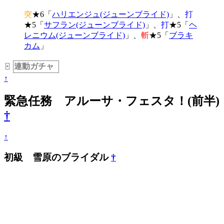
突
★6「
ハリエンジュ(ジューンブライド)
」、
打
★5「
サフラン(ジューンブライド)
」、
打
★5「
ヘ
レニウム(ジューンブライド)
」、
斬
★5「
ブラキ
カム
」
連動ガチャ
_
+
↑
緊急任務 アルーサ・フェスタ！(前半)
†
↑
初級 雪原のブライダル
†