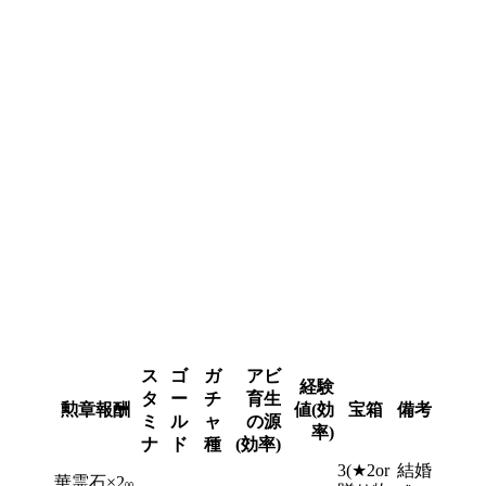
ス
ゴ
ガ
アビ
経験
タ
ー
チ
育生
勲章報酬
値(効
宝箱
備考
ミ
ル
ャ
の源
率)
ナ
ド
種
(効率)
3(★2or
結婚
華霊石×2
00