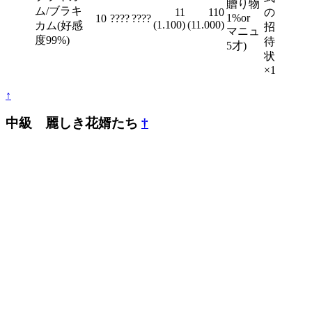
贈り物
ム/ブラキ
11
110
の
1%or
10
????
????
(1.100)
(11.000)
カム(好感
招
マニュ
度99%)
待
5才)
状
×1
↑
中級 麗しき花婿たち
†