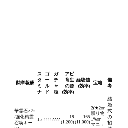
ス
ゴ
ガ
アビ
タ
ー
チ
育生
経験値
備
勲章報酬
宝箱
ミ
ル
ャ
の源
(効率)
考
ナ
ド
種
(効率)
結
婚
2(★2or
華霊石×2
式
00
贈り物
/強化精霊
18
165
の
1%or
15
????
????
(1.200)
(11.000)
召喚キー
招
マニュ