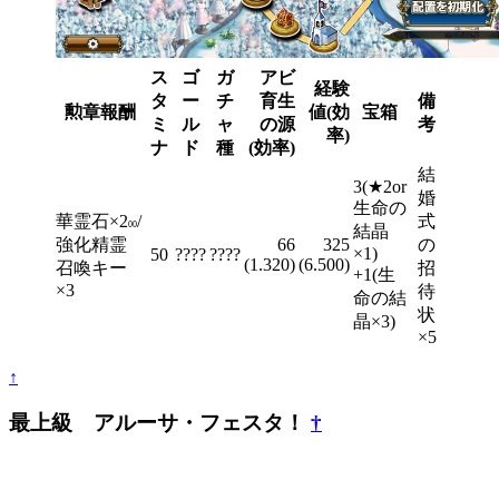
ス
ゴ
ガ
アビ
経験
タ
ー
チ
育生
備
勲章報酬
値(効
宝箱
ミ
ル
ャ
の源
考
率)
ナ
ド
種
(効率)
結
3(★2or
婚
生命の
華霊石×2
/
式
00
結晶
強化精霊
66
325
の
×1)
50
????
????
(1.320)
(6.500)
召喚キー
招
+1(生
×3
待
命の結
状
晶×3)
×5
↑
最上級 アルーサ・フェスタ！
†