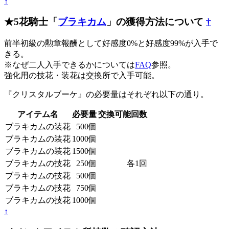
↑
★5花騎士「
ブラキカム
」の獲得方法について
†
前半初級の勲章報酬として好感度0%と好感度99%が入手で
きる。
※なぜ二人入手できるかについては
FAQ
参照。
強化用の技花・装花は交換所で入手可能。
『クリスタルブーケ』の必要量はそれぞれ以下の通り。
アイテム名
必要量
交換可能回数
ブラキカムの装花
500個
ブラキカムの装花
1000個
ブラキカムの装花
1500個
ブラキカムの技花
250個
各1回
ブラキカムの技花
500個
ブラキカムの技花
750個
ブラキカムの技花
1000個
↑