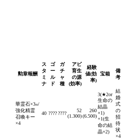
ス
ゴ
ガ
アビ
経験
タ
ー
チ
育生
備
勲章報酬
値(効
宝箱
ミ
ル
ャ
の源
考
率)
ナ
ド
種
(効率)
結
3(★2or
婚
生命の
華霊石×3
/
式
00
結晶
強化精霊
52
260
の
×1)
40
????
????
(1.300)
(6.500)
召喚キー
招
+1(生
×4
待
命の結
状
晶×2)
×4