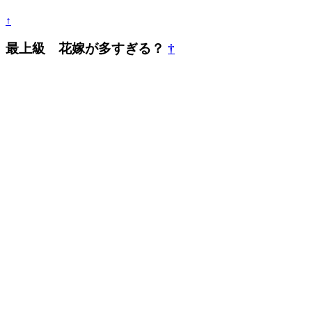
↑
最上級 花嫁が多すぎる？
†