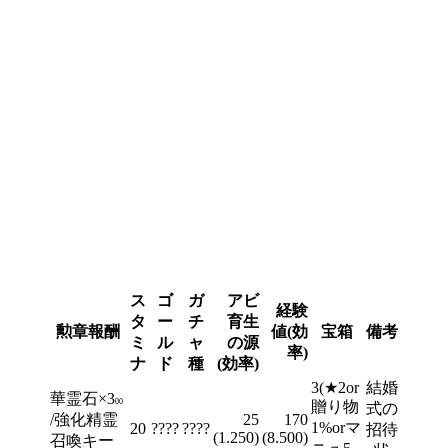
ス
ゴ
ガ
アビ
経験
タ
ー
チ
育生
勲章報酬
値(効
宝箱
備考
ミ
ル
ャ
の源
率)
ナ
ド
種
(効率)
3(★2or
結婚
華霊石×3
00
贈り物
式の
/強化精霊
25
170
1%orマ
20
????
????
招待
(1.250)
(8.500)
召喚キー