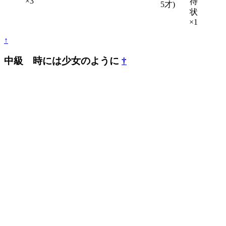
×3
待
5才)
状
×1
↑
中級 時には少女のように
†