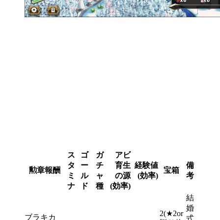
ス
ゴ
ガ
アビ
タ
ー
チ
育生
経験値
備
勲章報酬
宝箱
ミ
ル
ャ
の源
(効率)
考
ナ
ド
種
(効率)
結
婚
2(★2or
ブラキカ
式