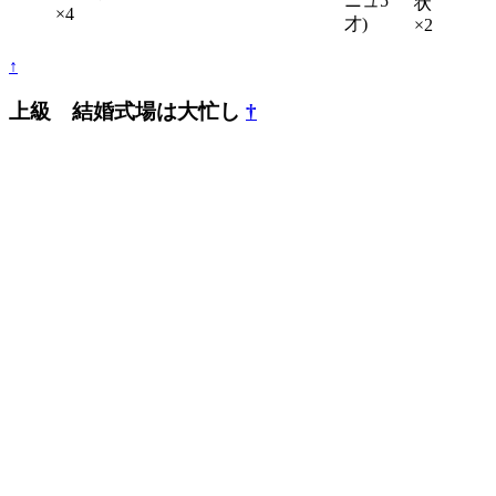
ニュ5
状
×4
才)
×2
↑
上級 結婚式場は大忙し
†