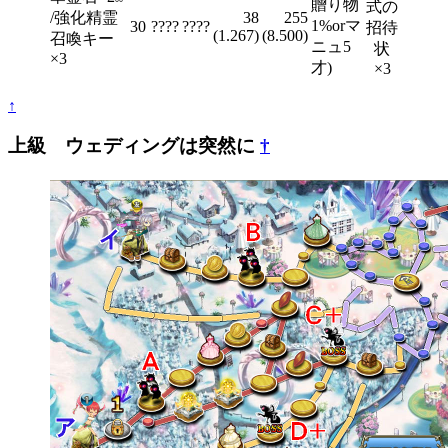
贈り物
式の
/強化精霊
38
255
1%orマ
30
????
????
招待
(1.267)
(8.500)
召喚キー
ニュ5
状
×3
才)
×3
↑
上級 ウェディングは突然に
†