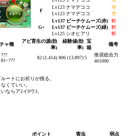
Lv123 ナマデココ
突
F
Lv123 ナマデココ
突
Lv137 ビーチケムーズ(赤)
斬
G+
Lv137 ビーチケムーズ(緑)
斬
Lv125 シオヒアリ
斬
アビ育生の源(効
経験値(効
宝
チャ種
備考
率)
率)
箱
???
推奨総合力
82 (1.414)
806 (13.897)
5
181~???
461000
と下ルートにお祈りが残る。
しなくていい。
いならア2イ0ウ3。
ポイント
害虫
弱点