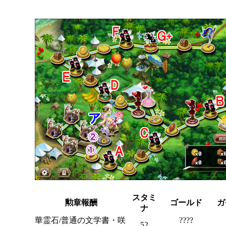
スタミ
勲章報酬
ゴールド
ガ
ナ
華霊石/普通の文学書・咲
????
52