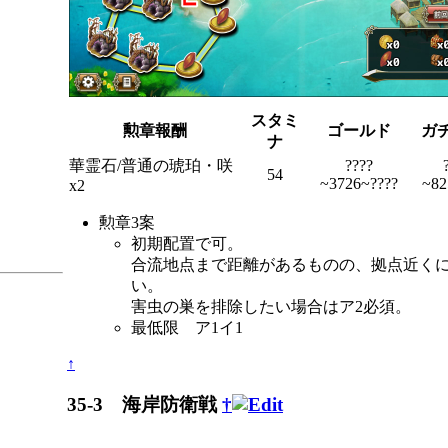
スタミ
勲章報酬
ゴールド
ガ
ナ
華霊石/普通の琥珀・咲
????
54
~3726~????
~82
x2
勲章3案
初期配置で可。
合流地点まで距離があるものの、拠点近く
い。
害虫の巣を排除したい場合はア2必須。
最低限 ア1イ1
↑
35-3 海岸防衛戦
†