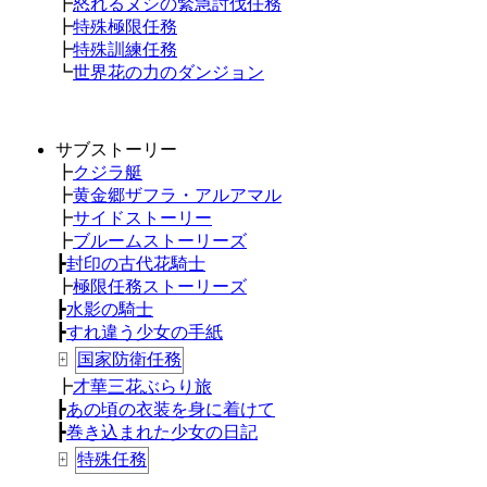
┣
怒れるヌシの緊急討伐任務
┣
特殊極限任務
┣
特殊訓練任務
┗
世界花の力のダンジョン
サブストーリー
┣
クジラ艇
┣
黄金郷ザフラ・アルアマル
┣
サイドストーリー
┣
ブルームストーリーズ
┣
封印の古代花騎士
┣
極限任務ストーリーズ
┣
水影の騎士
┣
すれ違う少女の手紙
国家防衛任務
+
┣
才華三花ぶらり旅
┣
あの頃の衣装を身に着けて
┣
巻き込まれた少女の日記
特殊任務
+