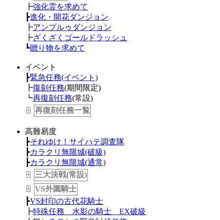
┣
強化霊を求めて
┣
進化・開花ダンジョン
┣
アンプルゥダンジョン
┣
ざくざくゴールドラッシュ
┗
贈り物を求めて
イベント
┣
緊急任務(イベント)
┣
復刻任務
(期間限定)
┗
再復刻任務
(常設)
再復刻任務一覧
+
高難易度
┣
それゆけ！サイハテ調査隊
┣
カラクリ無限城(破級)
┣
カラクリ無限城(通常)
三大決戦(常設)
+
VS外園騎士
+
┣
VS封印の古代花騎士
┣
特殊任務 水影の騎士 EX破級