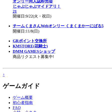
オンリー同人誌即売会
じゃぶじゃぶマイドアリ！
21
開催日:9/22(火・祝日)
チームくまさんWebオンリー くまくまかーにばる5
開催日:11/8(日)
GRポイント交換所
KMSTORE(花騎士)
DMM GAMESショップ
商品リクエスト募集中!
↑
ゲームガイド
ゲーム概要
初心者指南
FAQ