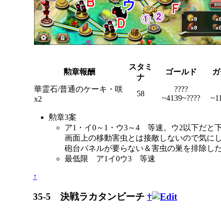
スタミ
勲章報酬
ゴールド
ガ
ナ
華霊石/普通のケーキ・咲
????
58
~4139~????
~1
x2
勲章3案
ア1・イ0～1・ウ3～4 等速。ウ2以下だ
画面上の移動害虫とは接敵しないので気に
砲台パネルが要らない＆害虫の巣を排除した
最低限 ア1イ0ウ3 等速
↑
35-5 決戦ラカタンビーチ
†