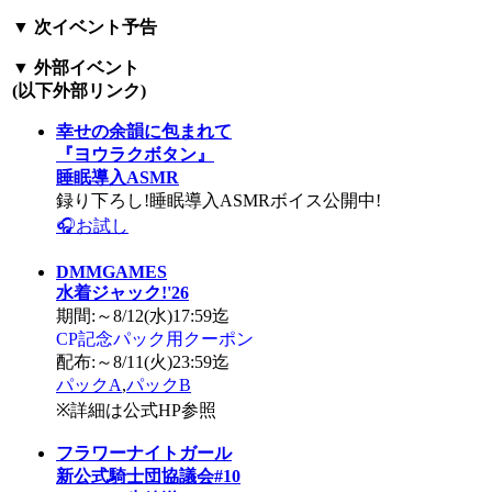
▼
次イベント予告
▼
外部イベント
(以下外部リンク)
幸せの余韻に包まれて
『ヨウラクボタン』
睡眠導入ASMR
録り下ろし!睡眠導入ASMRボイス公開中!
🎧お試し
DMMGAMES
水着ジャック!'26
期間:～8/12(水)17:59迄
CP記念パック用クーポン
配布:～8/11(火)23:59迄
パックA
,
パックB
※詳細は公式HP参照
フラワーナイトガール
新公式騎士団協議会#10