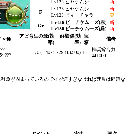
Lv125 ヒヤケムシ
斬
Lv125 ヒヤケムシ
斬
F
Lv123 ビィーチキラー
突
Lv136 ビーチケムーズ(赤)
斬
G+
Lv136 ビーチケムーズ(緑)
斬
アビ育生の源(効
経験値(効
宝
チャ種
備考
率)
率)
箱
???
推奨総合力
76 (1.407)
729 (13.500)
4
5~???
441000
に雑魚が固まっているのでイが速すぎなければ速度は問題な
ポイント
害虫
弱点