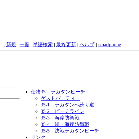
 [
新規
|
一覧
|
単語検索
|
最終更新
|
ヘルプ
]
smartphone
任務35 ラカタンビーチ
ゲストパーティー
35-1 ラカタンへ続く道
35-2 ビーチライン
35-3 海岸防衛戦
35-4 続・海岸防衛戦
35-5 決戦ラカタンビーチ
リンク