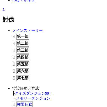
小技・小ネタ
↑
討伐
メインストーリー
第一部
+
第二部
+
第三部
+
第四部
+
第五部
+
第六部
+
第七部
+
常設任務／育成
┣
クイズダンジョン99！
┣
メモリーダンジョン
極限任務
+