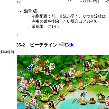
~3327~????
~7
x2
勲章3案
初期配置で可。合流が早く、かつ合流後は
害虫の巣を排除したい場合はア3必須。
最低限 ア1イ1
↑
35-2 ビーチライン
†
移動可能