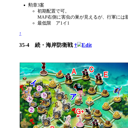
勲章3案
初期配置で可。
MAP右側に害虫の巣が見えるが、行軍には
最低限 ア1イ1
↑
35-4 続・海岸防衛戦
†