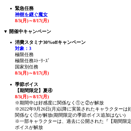
緊急任務
神樹を継ぐ魔女
8/3(
月
)～8/17(
月
)
▼
開催中キャンペーン
消費スタミナ30%offキャンペーン
対象：3
極限任務
極限任務ｽﾄｰﾘｰｽﾞ
国家別任務
8/3(
月
)～8/17(
月
)
季節ボイス
【期間限定】夏④
8/3(
月
)～8/17(
月
)
※期間中は好感度に関係なく①と②が解放
※2022年9月26日(月)以降に実装されたキャラクターは
関係なく①が解放(期間限定の季節ボイス追加はない)
※一部キャラクターは、過去に公開された『【期間限
ボイスが解放