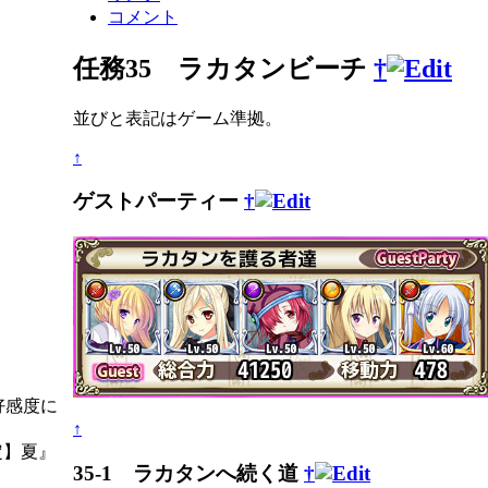
コメント
任務35 ラカタンビーチ
†
並びと表記はゲーム準拠。
↑
ゲストパーティー
†
好感度に
↑
定】夏』
35-1 ラカタンへ続く道
†