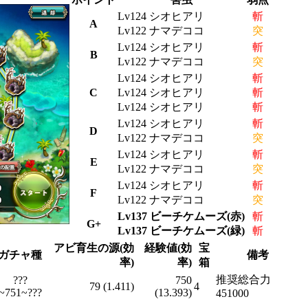
Lv124 シオヒアリ
斬
A
Lv122 ナマデココ
突
Lv124 シオヒアリ
斬
B
Lv122 ナマデココ
突
Lv124 シオヒアリ
斬
C
Lv124 シオヒアリ
斬
Lv124 シオヒアリ
斬
Lv124 シオヒアリ
斬
D
Lv122 ナマデココ
突
Lv124 シオヒアリ
斬
E
Lv122 ナマデココ
突
Lv124 シオヒアリ
斬
F
Lv122 ナマデココ
突
Lv137 ビーチケムーズ(赤)
斬
G+
Lv137 ビーチケムーズ(緑)
斬
アビ育生の源(効
経験値(効
宝
ガチャ種
備考
率)
率)
箱
推奨総合力
???
750
79 (1.411)
4
~751~???
(13.393)
451000