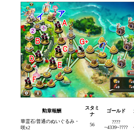
スタミ
勲章報酬
ゴールド
ナ
華霊石/普通のぬいぐるみ・
????
56
~4339~????
咲x2