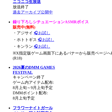
ニコニコ生放送
放送終了
過去アーカイブ公開中
録り下ろしシチュエーションASMRボイス
販売中(無料)
・アジサイ
🎧お試し
・ホトトギス
🎧お試し
・キンラン
🎧お試し
※X指定版ゲーム画面下にあるバナーから販売ページへ
(R18)
2026夏のDMM GAMES
FESTIVAL
キャンペーン終了
ゲーム内アイテム配布:
8月上旬～9月上旬予定
DMMポイント配布:
8月上旬予定
フラワーナイトガール