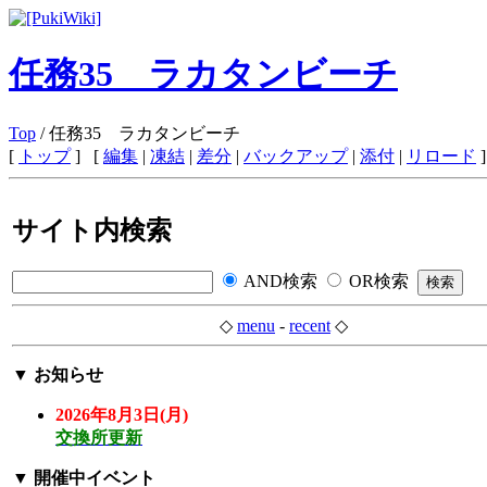
任務35 ラカタンビーチ
Top
/ 任務35 ラカタンビーチ
[
トップ
] [
編集
|
凍結
|
差分
|
バックアップ
|
添付
|
リロード
]
サイト内検索
AND検索
OR検索
◇
menu
-
recent
◇
▼
お知らせ
2026年8月3日(月)
交換所更新
▼
開催中イベント