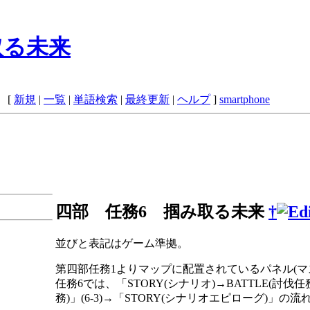
取る未来
 [
新規
|
一覧
|
単語検索
|
最終更新
|
ヘルプ
]
smartphone
四部 任務6 掴み取る未来
†
並びと表記はゲーム準拠。
第四部任務1よりマップに配置されているパネル(マ
任務6では、「STORY(シナリオ)→BATTLE(討伐任務)
務)」(6-3)→「STORY(シナリオエピローグ)」の