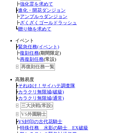
┣
強化霊を求めて
┣
進化・開花ダンジョン
┣
アンプルゥダンジョン
┣
ざくざくゴールドラッシュ
┗
贈り物を求めて
イベント
┣
緊急任務(イベント)
┣
復刻任務
(期間限定)
┗
再復刻任務
(常設)
再復刻任務一覧
+
高難易度
┣
それゆけ！サイハテ調査隊
┣
カラクリ無限城(破級)
┣
カラクリ無限城(通常)
三大決戦(常設)
+
VS外園騎士
+
┣
VS封印の古代花騎士
┣
特殊任務 水影の騎士 EX破級