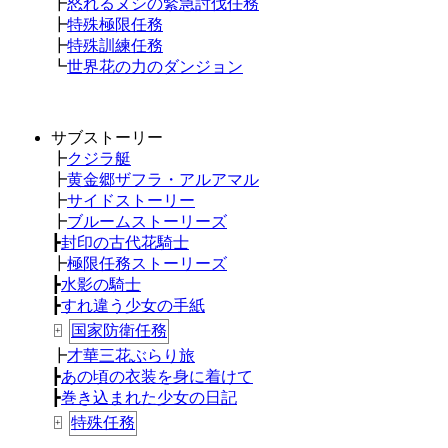
┣
怒れるヌシの緊急討伐任務
┣
特殊極限任務
┣
特殊訓練任務
┗
世界花の力のダンジョン
サブストーリー
┣
クジラ艇
┣
黄金郷ザフラ・アルアマル
┣
サイドストーリー
┣
ブルームストーリーズ
┣
封印の古代花騎士
┣
極限任務ストーリーズ
┣
水影の騎士
┣
すれ違う少女の手紙
国家防衛任務
+
┣
才華三花ぶらり旅
┣
あの頃の衣装を身に着けて
┣
巻き込まれた少女の日記
特殊任務
+