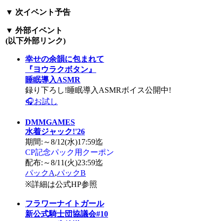
▼
次イベント予告
▼
外部イベント
(以下外部リンク)
幸せの余韻に包まれて
『ヨウラクボタン』
睡眠導入ASMR
録り下ろし!睡眠導入ASMRボイス公開中!
🎧お試し
DMMGAMES
水着ジャック!'26
期間:～8/12(水)17:59迄
CP記念パック用クーポン
配布:～8/11(火)23:59迄
パックA
,
パックB
※詳細は公式HP参照
フラワーナイトガール
新公式騎士団協議会#10