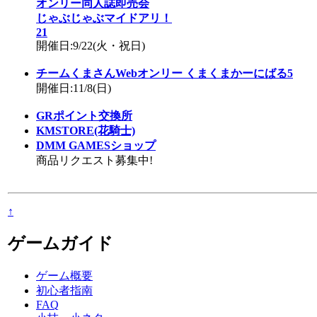
オンリー同人誌即売会
じゃぶじゃぶマイドアリ！
21
開催日:9/22(火・祝日)
チームくまさんWebオンリー くまくまかーにばる5
開催日:11/8(日)
GRポイント交換所
KMSTORE(花騎士)
DMM GAMESショップ
商品リクエスト募集中!
↑
ゲームガイド
ゲーム概要
初心者指南
FAQ