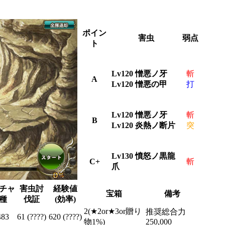
ポイン
害虫
弱点
ト
Lv120 憎悪ノ牙
斬
A
Lv120 憎悪の甲
打
Lv120 憎悪ノ牙
斬
B
Lv120 炎熱ノ断片
突
Lv130 憤怒ノ黒龍
C+
斬
爪
チャ
害虫討
経験値
宝箱
備考
種
伐証
(効率)
2(★2or★3or贈り
推奨総合力
483
61 (????)
620 (????)
物1%)
250,000