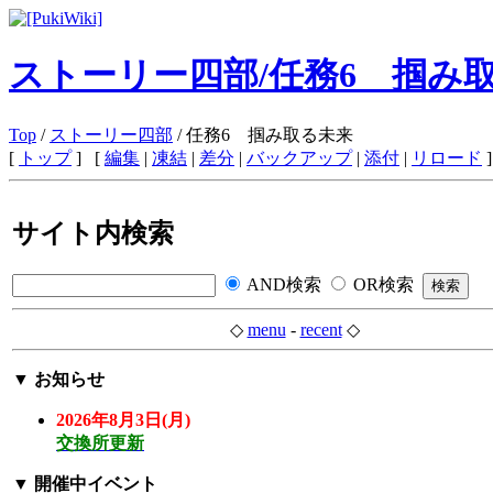
ストーリー四部/任務6 掴み
Top
/
ストーリー四部
/ 任務6 掴み取る未来
[
トップ
] [
編集
|
凍結
|
差分
|
バックアップ
|
添付
|
リロード
]
サイト内検索
AND検索
OR検索
◇
menu
-
recent
◇
▼
お知らせ
2026年8月3日(月)
交換所更新
▼
開催中イベント