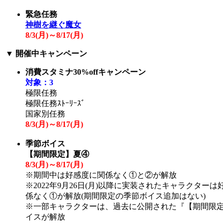
緊急任務
神樹を継ぐ魔女
8/3(
月
)～8/17(
月
)
▼
開催中キャンペーン
消費スタミナ30%offキャンペーン
対象：3
極限任務
極限任務ｽﾄｰﾘｰｽﾞ
国家別任務
8/3(
月
)～8/17(
月
)
季節ボイス
【期間限定】夏④
8/3(
月
)～8/17(
月
)
※期間中は好感度に関係なく①と②が解放
※2022年9月26日(月)以降に実装されたキャラクター
係なく①が解放(期間限定の季節ボイス追加はない)
※一部キャラクターは、過去に公開された『【期間限
イスが解放