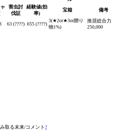
チャ
害虫討
経験値(効
宝箱
備考
種
伐証
率)
3(★2or★3or贈り
推奨総合力
3
63 (????)
655 (????)
物1%)
250,000
掴み取る未来/コメント
?