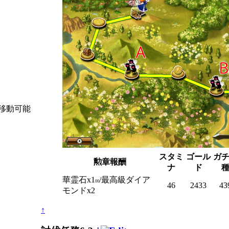
移動可能
スタミ
ゴール
ガ
勲章報酬
ナ
ド
華霊石x1
/最高級ダイア
00
46
2433
43
モンドx2
↑