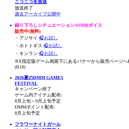
ニコニコ生放送
放送終了
過去アーカイブ公開中
録り下ろしシチュエーションASMRボイス
販売中(無料)
・アジサイ
🎧お試し
・ホトトギス
🎧お試し
・キンラン
🎧お試し
※X指定版ゲーム画面下にあるバナーから販売ページへ
(R18)
2026夏のDMM GAMES
FESTIVAL
キャンペーン終了
ゲーム内アイテム配布:
8月上旬～9月上旬予定
DMMポイント配布:
8月上旬予定
フラワーナイトガール