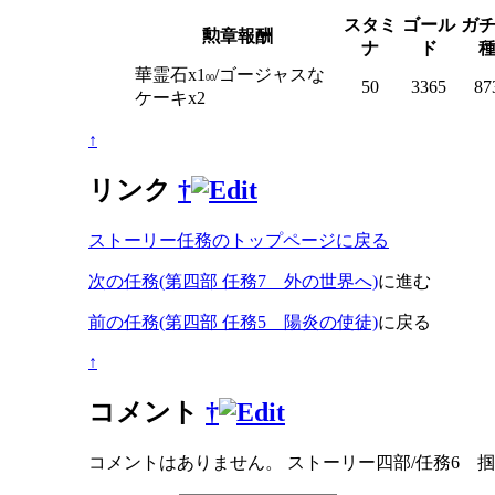
スタミ
ゴール
ガ
勲章報酬
ナ
ド
華霊石x1
/ゴージャスな
00
50
3365
87
ケーキx2
↑
リンク
†
ストーリー任務のトップページに戻る
次の任務(第四部 任務7 外の世界へ)
に進む
前の任務(第四部 任務5 陽炎の使徒)
に戻る
↑
コメント
†
コメントはありません。
ストーリー四部/任務6 