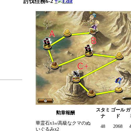
討伐任務6-2
†
スタミ
ゴール
ガ
勲章報酬
ナ
ド
華霊石x1
/高級なクマのぬ
00
48
2068
いぐるみx2