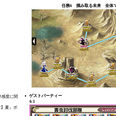
任務6 掴み取る未来 全体
ゲストパーティー
は好感度に関
6-1
定】夏』ボ