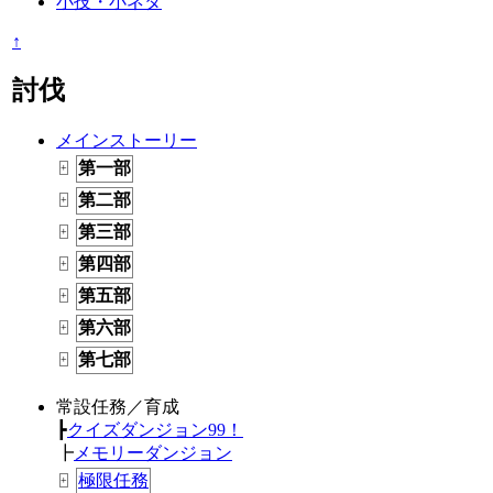
小技・小ネタ
↑
討伐
メインストーリー
第一部
+
第二部
+
第三部
+
第四部
+
第五部
+
第六部
+
第七部
+
常設任務／育成
┣
クイズダンジョン99！
┣
メモリーダンジョン
極限任務
+