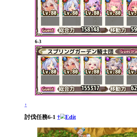
6-3
↑
討伐任務6-1
†