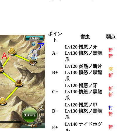
ポイン
害虫
弱点
ト
Lv120 憎悪ノ牙
斬
A+
Lv130 憤怒ノ黒龍
斬
爪
Lv120 炎熱ノ断片
突
B+
Lv130 憤怒ノ黒龍
斬
爪
Lv120 憎悪ノ牙
斬
C+
Lv130 憤怒ノ黒龍
斬
爪
Lv120 憎悪ノ甲
打
D+
Lv130 憤怒ノ黒龍
斬
爪
Lv140 ナイドホグ
斬
E+
ル