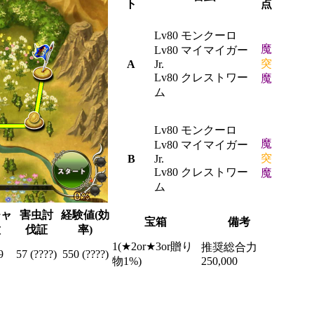
ト
点
Lv80 モンクーロ
魔
Lv80 マイマイガー
突
A
Jr.
Lv80 クレストワー
魔
ム
Lv80 モンクーロ
魔
Lv80 マイマイガー
突
B
Jr.
Lv80 クレストワー
魔
ム
チャ
害虫討
経験値(効
宝箱
備考
種
伐証
率)
1(★2or★3or贈り
推奨総合力
9
57 (????)
550 (????)
物1%)
250,000