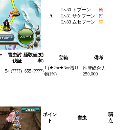
Lv80 トブーン
斬
A
Lv81 サケブーン
打
Lv83 ムセブーン
突
ャ
害虫討
経験値(効
宝箱
備考
伐証
率)
1 (★2or★3or贈り
推奨総合力
54 (????)
655 (????)
物1%)
250,000
ポイン
弱
害虫
ト
点