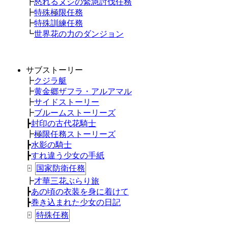
┣
怒れるヌシの緊急討伐任務
┣
特殊極限任務
┣
特殊訓練任務
┗
世界花の力のダンジョン
サブストーリー
┣
クジラ艇
┣
黄金郷ザフラ・アルアマル
┣
サイドストーリー
┣
ブルームストーリーズ
┣
封印の古代花騎士
┣
極限任務ストーリーズ
┣
水影の騎士
┣
すれ違う少女の手紙
国家防衛任務
+
┣
才華三花ぶらり旅
┣
あの頃の衣装を身に着けて
┣
巻き込まれた少女の日記
特殊任務
+