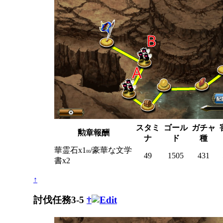
スタミ
ゴール
ガチャ
勲章報酬
ナ
ド
種
華霊石x1
/豪華な文学
00
49
1505
431
書x2
↑
討伐任務3-5
†