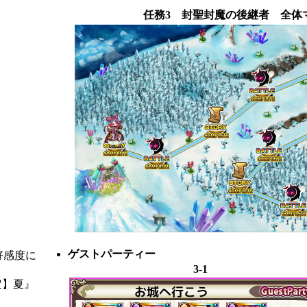
任務3 封聖封魔の後継者 全体
ゲストパーティー
好感度に
3-1
定】夏』