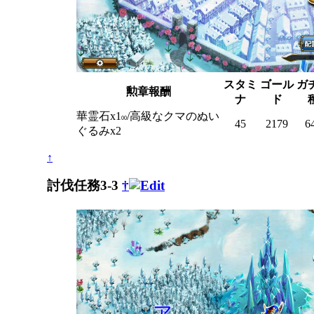
スタミ
ゴール
ガ
勲章報酬
ナ
ド
華霊石x1
/高級なクマのぬい
00
45
2179
6
ぐるみx2
↑
討伐任務3-3
†