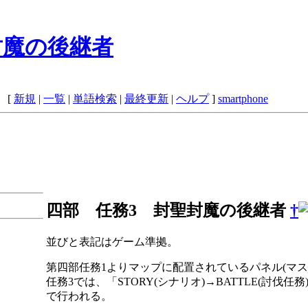
封魔の後継者
 [
新規
|
一覧
|
単語検索
|
最終更新
|
ヘルプ
]
smartphone
四部 任務3 封聖封魔の後継者
†
並びと表記はゲーム準拠。
第四部任務1よりマップに配置されているパネル(マス
任務3では、「STORY(シナリオ)→BATTLE(討伐任務
で行われる。