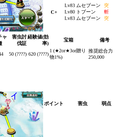
Lv83 ムセブーン
突
Lv80 トブーン
斬
C+
Lv83 ムセブーン
突
チャ
害虫討
経験値(効
宝箱
備考
種
伐証
率)
1 (★2or★3or贈り
推奨総合力
44
50 (????)
620 (????)
物1%)
250,000
ポイント
害虫
弱点