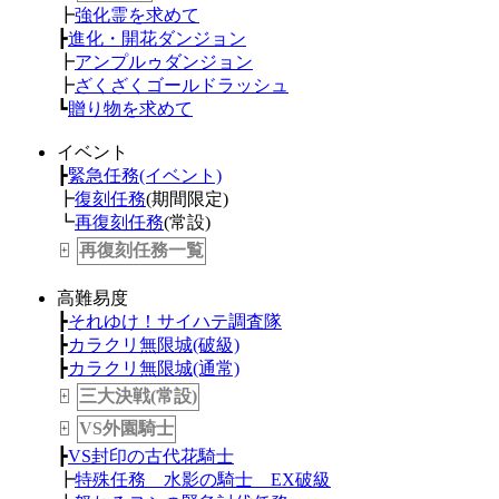
┣
強化霊を求めて
┣
進化・開花ダンジョン
┣
アンプルゥダンジョン
┣
ざくざくゴールドラッシュ
┗
贈り物を求めて
イベント
┣
緊急任務(イベント)
┣
復刻任務
(期間限定)
┗
再復刻任務
(常設)
再復刻任務一覧
+
高難易度
┣
それゆけ！サイハテ調査隊
┣
カラクリ無限城(破級)
┣
カラクリ無限城(通常)
三大決戦(常設)
+
VS外園騎士
+
┣
VS封印の古代花騎士
┣
特殊任務 水影の騎士 EX破級