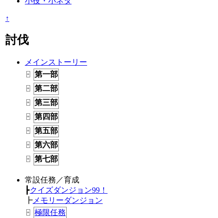
小技・小ネタ
↑
討伐
メインストーリー
第一部
+
第二部
+
第三部
+
第四部
+
第五部
+
第六部
+
第七部
+
常設任務／育成
┣
クイズダンジョン99！
┣
メモリーダンジョン
極限任務
+