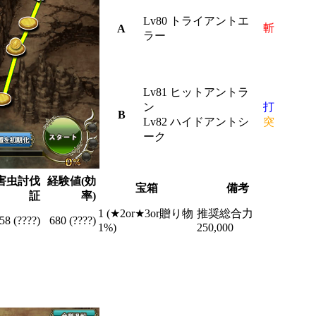
Lv80 トライアントエ
斬
A
ラー
Lv81 ヒットアントラ
ン
打
B
Lv82 ハイドアントシ
突
ーク
害虫討伐
経験値(効
宝箱
備考
証
率)
1 (★2or★3or贈り物
推奨総合力
58 (????)
680 (????)
1%)
250,000