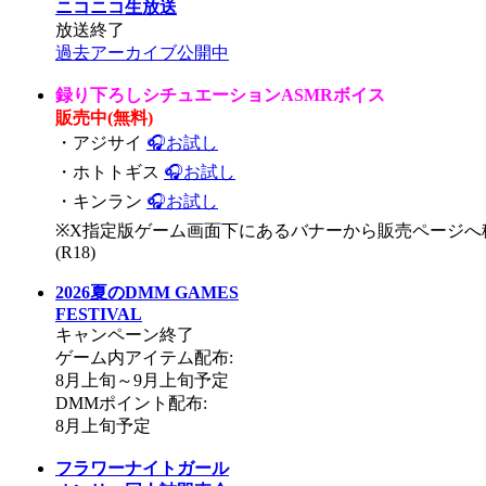
ニコニコ生放送
放送終了
過去アーカイブ公開中
録り下ろしシチュエーションASMRボイス
販売中(無料)
・アジサイ
🎧お試し
・ホトトギス
🎧お試し
・キンラン
🎧お試し
※X指定版ゲーム画面下にあるバナーから販売ページへ
(R18)
2026夏のDMM GAMES
FESTIVAL
キャンペーン終了
ゲーム内アイテム配布:
8月上旬～9月上旬予定
DMMポイント配布:
8月上旬予定
フラワーナイトガール