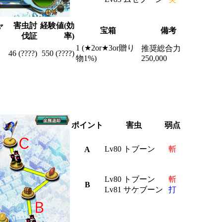
ャ
害虫討
経験値(効
宝箱
備考
伐証
率)
1 (★2or★3or贈り
推奨総合力
46 (????)
550 (????)
物1%)
250,000
ポイント
害虫
弱点
Lv80 トブーン
斬
A
Lv80 トブーン
斬
B
Lv81 サケブーン
打