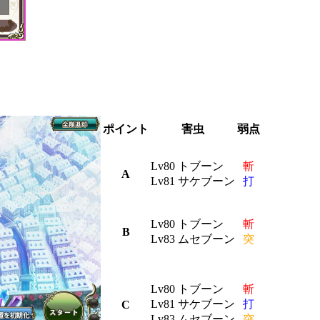
ポイント
害虫
弱点
Lv80 トブーン
斬
A
Lv81 サケブーン
打
Lv80 トブーン
斬
B
Lv83 ムセブーン
突
Lv80 トブーン
斬
Lv81 サケブーン
打
C
Lv83 ムセブーン
突