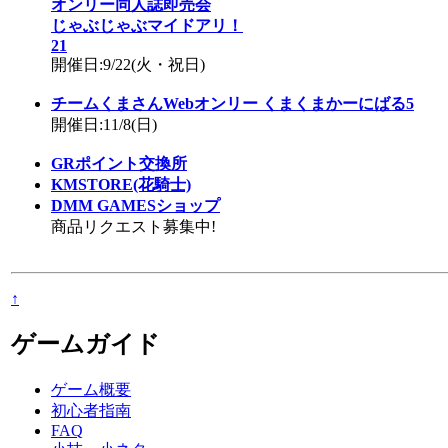
オンリー同人誌即売会
じゃぶじゃぶマイドアリ！
21
開催日:9/22(火・祝日)
チームくまさんWebオンリー くまくまかーにばる5
開催日:11/8(日)
GRポイント交換所
KMSTORE(花騎士)
DMM GAMESショップ
商品リクエスト募集中!
↑
ゲームガイド
ゲーム概要
初心者指南
FAQ