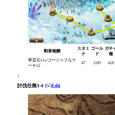
スタミ
ゴール
ガチ
勲章報酬
ナ
ド
種
華霊石x1
/ゴージャスなケ
00
47
1185
418
ーキx2
↑
討伐任務3-4
†