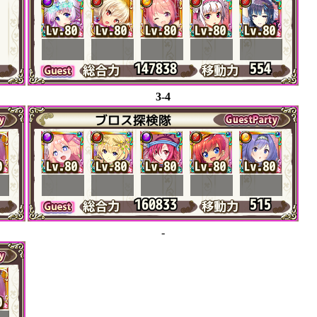
3-4
-