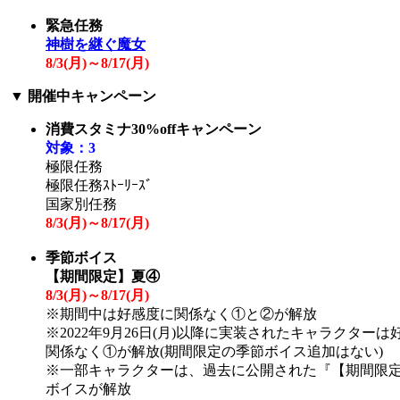
緊急任務
神樹を継ぐ魔女
8/3(
月
)～8/17(
月
)
▼
開催中キャンペーン
消費スタミナ30%offキャンペーン
対象：3
極限任務
極限任務ｽﾄｰﾘｰｽﾞ
国家別任務
8/3(
月
)～8/17(
月
)
季節ボイス
【期間限定】夏④
8/3(
月
)～8/17(
月
)
※期間中は好感度に関係なく①と②が解放
※2022年9月26日(月)以降に実装されたキャラクターは
関係なく①が解放(期間限定の季節ボイス追加はない)
※一部キャラクターは、過去に公開された『【期間限
ボイスが解放