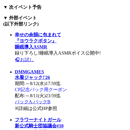
▼
次イベント予告
▼
外部イベント
(以下外部リンク)
幸せの余韻に包まれて
『ヨウラクボタン』
睡眠導入ASMR
録り下ろし!睡眠導入ASMRボイス公開中!
🎧お試し
DMMGAMES
水着ジャック!'26
期間:～8/12(水)17:59迄
CP記念パック用クーポン
配布:～8/11(火)23:59迄
パックA
,
パックB
※詳細は公式HP参照
フラワーナイトガール
新公式騎士団協議会#10