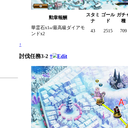
スタミ
ゴール
ガチ
勲章報酬
ナ
ド
種
華霊石x1
/最高級ダイアモ
00
43
2515
709
ンドx2
↑
討伐任務3-2
†