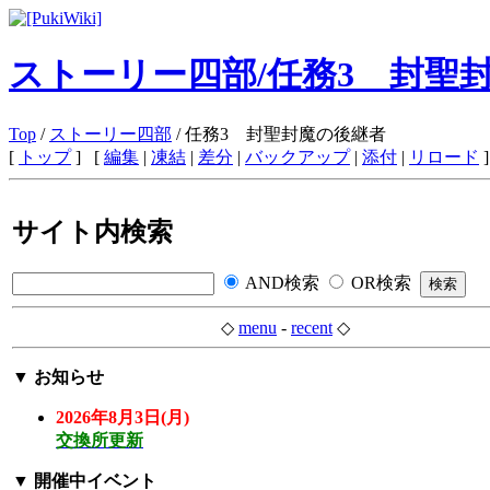
ストーリー四部/任務3 封聖
Top
/
ストーリー四部
/ 任務3 封聖封魔の後継者
[
トップ
] [
編集
|
凍結
|
差分
|
バックアップ
|
添付
|
リロード
]
サイト内検索
AND検索
OR検索
◇
menu
-
recent
◇
▼
お知らせ
2026年8月3日(月)
交換所更新
▼
開催中イベント