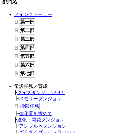
討伐
メインストーリー
第一部
+
第二部
+
第三部
+
第四部
+
第五部
+
第六部
+
第七部
+
常設任務／育成
┣
クイズダンジョン99！
┣
メモリーダンジョン
極限任務
+
┣
強化霊を求めて
┣
進化・開花ダンジョン
┣
アンプルゥダンジョン
┣
ざくざくゴールドラッシュ