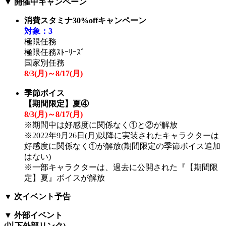
▼
開催中キャンペーン
消費スタミナ30%offキャンペーン
対象：3
極限任務
極限任務ｽﾄｰﾘｰｽﾞ
国家別任務
8/3(
月
)～8/17(
月
)
季節ボイス
【期間限定】夏④
8/3(
月
)～8/17(
月
)
※期間中は好感度に関係なく①と②が解放
※2022年9月26日(月)以降に実装されたキャラクターは
好感度に関係なく①が解放(期間限定の季節ボイス追加
はない)
※一部キャラクターは、過去に公開された『【期間限
定】夏』ボイスが解放
▼
次イベント予告
▼
外部イベント
(以下外部リンク)