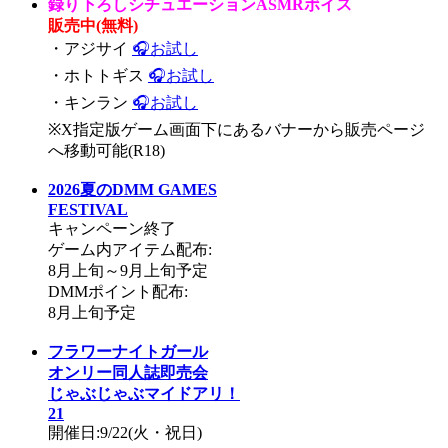
録り下ろしシチュエーションASMRボイス
販売中(無料)
・アジサイ
🎧お試し
・ホトトギス
🎧お試し
・キンラン
🎧お試し
※X指定版ゲーム画面下にあるバナーから販売ページ
へ移動可能(R18)
2026夏のDMM GAMES
FESTIVAL
キャンペーン終了
ゲーム内アイテム配布:
8月上旬～9月上旬予定
DMMポイント配布:
8月上旬予定
フラワーナイトガール
オンリー同人誌即売会
じゃぶじゃぶマイドアリ！
21
開催日:9/22(火・祝日)