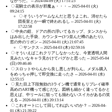
なかった。 --
2024-04-09 (火) 17:51:23
花騎士の表示が邪魔ぁ・・・ --
2025-04-01 (火)
09:24:15
そういうゲームなんだと思うよこれ。消せたら
団長室とか一瞬で終われるし --
2025-04-01 (火)
17:22:58
中央の鎧、ドアの所の浮いてるカップ、タンスから
はみ出した手袋、カウンター(3つ並んだ樽のあたり)、
窓の外のリボン --
2025-04-01 (火) 21:07:45
サンクス --
2025-04-03 (木) 02:59:16
そういえばこれクリアしなかったな、今更透明人間
見みたいなキャラ見かけてバグかと思った --
2025-05-04
(日) 09:46:46
スロットやらんから良し悪しが判らん。メダル購入
をめっちゃ押して即交換に走ったさ --
2026-04-01 (水)
12:55:15
見た目上下段無効の3ライン機で通常もリプレイ確率
高めのART機って感じだな。図柄も細かく違ってるかと
思えば、中リールに狙っても揃わないスイカがあるの笑
える --
2026-04-01 (水) 20:13:14
これオートにして回してればいいのか？ --
2026-04-
01 (水) 21:39:22