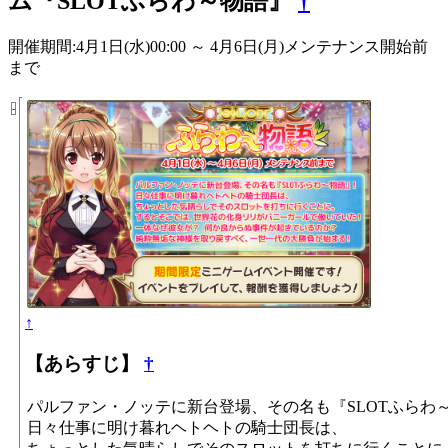
ム『SLOTふらわ～物語』
†
開催期間:4月1日(水)00:00 ～ 4月6日(月)メンテナンス開始前
まで
-
↑
【あらすじ】
†
パルファン・ノッテに新台登場、その名も『SLOTふらわ
日々仕事に明け暮れヘトヘトの騎士団長は、