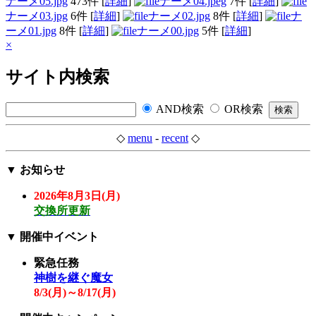
ナーメ05.jpg
473件
[
詳細
]
ナーメ04.jpeg
7件
[
詳細
]
ナーメ03.jpg
6件
[
詳細
]
ナーメ02.jpg
8件
[
詳細
]
ナ
ーメ01.jpg
8件
[
詳細
]
ナーメ00.jpg
5件
[
詳細
]
×
サイト内検索
AND検索
OR検索
◇
menu
-
recent
◇
▼
お知らせ
2026年8月3日(月)
交換所更新
▼
開催中イベント
緊急任務
神樹を継ぐ魔女
8/3(
月
)～8/17(
月
)