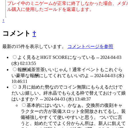
プレイ中のミニゲームが正常に終了しなかった場合、メダ
ル購入に使用したゴールドを返還します。
↑
コメント
†
最新の15件を表示しています。
コメントページを参照
よく見るとHIGT SCOREになっている --
2024-04-03
(水) 02:13:55
報酬滅茶苦茶いいじゃん！通常イベントもこれぐら
い豪華な報酬にしてくれてもいいのよ --
2024-04-03 (水)
10:46:11
３月に始めた勢なのでコイン無限にもらえるだけで
だいぶ嬉しい。絆水晶でもらえる枠で替えておけって娘
はいますか？ --
2024-04-03 (水) 13:48:37
基本的にはいない、かなぁ。交換所の復刻キャ
ラクターの方が装備スロット全開放されてるし、装
備補強しやすくて使いやすいと思う。 ついでに言
うと、始めたてでよく分からん所は、新人に飢えて