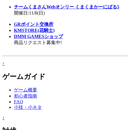
チームくまさんWebオンリー くまくまかーにばる5
開催日:11/8(日)
GRポイント交換所
KMSTORE(花騎士)
DMM GAMESショップ
商品リクエスト募集中!
↑
ゲームガイド
ゲーム概要
初心者指南
FAQ
小技・小ネタ
↑