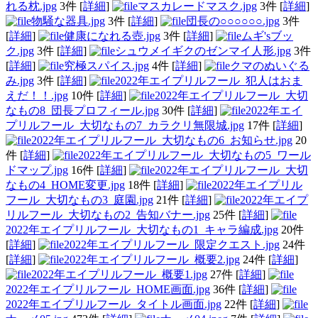
れる枕.jpg
3件
[
詳細
]
マスカレードマスク.jpg
3件
[
詳細
]
物騒な器具.jpg
3件
[
詳細
]
団長の○○○○○○.jpg
3件
[
詳細
]
健康になれる壺.jpg
3件
[
詳細
]
ムギ'sブッ
ク.jpg
3件
[
詳細
]
シュウメイギクのゼンマイ人形.jpg
3件
[
詳細
]
究極スパイス.jpg
4件
[
詳細
]
クマのぬいぐる
み.jpg
3件
[
詳細
]
2022年エイプリルフール_犯人はおま
えだ！！.jpg
10件
[
詳細
]
2022年エイプリルフール_大切
なもの8_団長プロフィール.jpg
30件
[
詳細
]
2022年エイ
プリルフール_大切なもの7_カラクリ無限城.jpg
17件
[
詳細
]
2022年エイプリルフール_大切なもの6_お知らせ.jpg
20
件
[
詳細
]
2022年エイプリルフール_大切なもの5_ワール
ドマップ.jpg
16件
[
詳細
]
2022年エイプリルフール_大切
なもの4_HOME変更.jpg
18件
[
詳細
]
2022年エイプリル
フール_大切なもの3_庭園.jpg
21件
[
詳細
]
2022年エイプ
リルフール_大切なもの2_告知バナー.jpg
25件
[
詳細
]
2022年エイプリルフール_大切なもの1_キャラ編成.jpg
20件
[
詳細
]
2022年エイプリルフール_限定クエスト.jpg
24件
[
詳細
]
2022年エイプリルフール_概要2.jpg
24件
[
詳細
]
2022年エイプリルフール_概要1.jpg
27件
[
詳細
]
2022年エイプリルフール_HOME画面.jpg
36件
[
詳細
]
2022年エイプリルフール_タイトル画面.jpg
22件
[
詳細
]