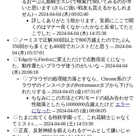
るおーぷん姫騎士スレ(で検索)で聞いてみるのが早
いと思います (さらに強い戦友も貰えるかもしれま
せん) --
2024-04-04 (木) 00:02:40
詳しくありがとう助かります。安易にここで聞
くのはマナー良くなかったかなと反省してたと
こでした --
2024-04-04 (木) 14:35:38
ノーミスで正解300回以上で800万越えたのでたぶん
350回から多くとも400回でカンストだと思う --
2024-04-
04 (木) 05:57:01
EdgeからFirefoxに変えただけで点数倍近くになっ
た。動作重たいブラウザ使うのがいいな --
2024-04-04
(木) 20:06:18
ブラウザの処理能力落とすなら、Chrome系のブ
ラウザのインスペクタのPerformanceタブから下げら
れたりする --
2024-04-05 (金) 07:51:07
ちなみにこの方法とCPUモードの組み合わせで
性能落としたら10000000点越えたけど
エラー
になった
--
2024-04-05 (金) 08:06:05
たまに出てくる特鉄学園って、これ花騎士じゃなく
てミストr… --
2024-04-06 (土) 14:53:30
正直、反射神経を鍛えられるゲームとして嫌いじゃ