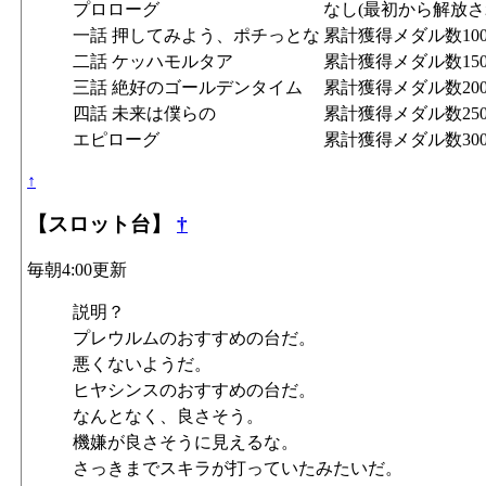
プロローグ
なし(最初から解放さ
一話 押してみよう、ポチっとな
累計獲得メダル数10
二話 ケッハモルタア
累計獲得メダル数150
三話 絶好のゴールデンタイム
累計獲得メダル数200
四話 未来は僕らの
累計獲得メダル数250
エピローグ
累計獲得メダル数300
↑
【スロット台】
†
毎朝4:00更新
説明？
プレウルムのおすすめの台だ。
悪くないようだ。
ヒヤシンスのおすすめの台だ。
なんとなく、良さそう。
機嫌が良さそうに見えるな。
さっきまでスキラが打っていたみたいだ。