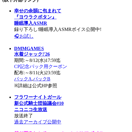
幸せの余韻に包まれて
『ヨウラクボタン』
睡眠導入ASMR
録り下ろし!睡眠導入ASMRボイス公開中!
🎧お試し
DMMGAMES
水着ジャック!'26
期間:～8/12(水)17:59迄
CP記念パック用クーポン
配布:～8/11(火)23:59迄
パックA
,
パックB
※詳細は公式HP参照
フラワーナイトガール
新公式騎士団協議会#10
ニコニコ生放送
放送終了
過去アーカイブ公開中