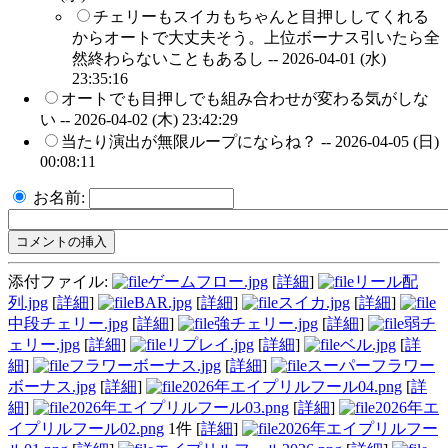
チェリーもスイカもちゃんと目押ししてくれる
からオートで大丈夫そう。上位ボーナス引いたら全
然終わらないこともあるし --
2026-04-01 (水)
23:35:16
オートでも目押しでも組み合わせが変わる気がしな
い --
2026-04-02 (木) 23:42:29
当たり演出が無限ループにならね？ --
2026-04-05 (日)
00:08:11
お名前:
添付ファイル:
ゲームフロー.jpg
[
詳細
]
リール配
列.jpg
[
詳細
]
BAR.jpg
[
詳細
]
スイカ.jpg
[
詳細
]
中段チェリー.jpg
[
詳細
]
強チェリー.jpg
[
詳細
]
弱チ
ェリー.jpg
[
詳細
]
リプレイ.jpg
[
詳細
]
ベル.jpg
[
詳
細
]
フラワーボーナス.jpg
[
詳細
]
スーパーフラワー
ボーナス.jpg
[
詳細
]
2026年エイプリルフール04.png
[
詳
細
]
2026年エイプリルフール03.png
[
詳細
]
2026年エ
イプリルフール02.png
1件
[
詳細
]
2026年エイプリルフー