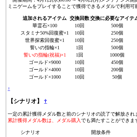
ミニゲームをプレイすることで獲得できるメダルで利用可
追加されるアイテム
交換回数
交換に必要なアイテ
華霊石×100
10回
500個
スタミナ50%回復蜜×1
10回
250個
世界探索回復蜜×1
10回
250個
誓いの指輪×1
1回
500個
誓いの指輪(祝福)×1
1回
1000個
ゴールド×9000
10回
450個
ゴールド×4000
10回
200個
ゴールド×1000
10回
50個
↑
【シナリオ】
†
一定の累計獲得メダル数と前のシナリオの読了で解放され
累計獲得メダル数は、メダル購入
でも満たすことができま
シナリオ
開放条件